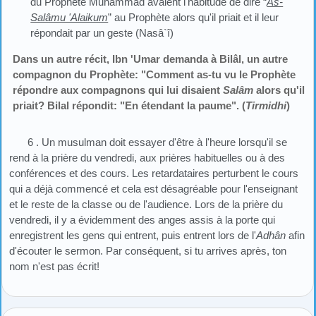
du Prophète Muhammad avaient l'habitude de dire “
As-
Salâmu 'Alaikum
” au Prophète alors qu'il priait et il leur
répondait par un geste (Nasâ`î)
Dans un autre récit, Ibn 'Umar demanda à Bilâl, un autre
compagnon du Prophète: "Comment as-tu vu le Prophète
répondre aux compagnons qui lui disaient
Salâm
alors qu'il
priait? Bilal répondit: "En étendant la paume". (
Tirmidhi
)
6 . Un musulman doit essayer d'être à l'heure lorsqu'il se
rend à la prière du vendredi, aux prières habituelles ou à des
conférences et des cours. Les retardataires perturbent le cours
qui a déjà commencé et cela est désagréable pour l'enseignant
et le reste de la classe ou de l'audience. Lors de la prière du
vendredi, il y a évidemment des anges assis à la porte qui
enregistrent les gens qui entrent, puis entrent lors de l'
Adhân
afin
d'écouter le sermon. Par conséquent, si tu arrives après, ton
nom n'est pas écrit!