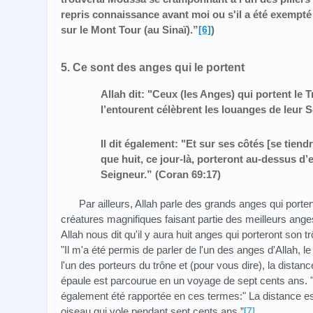
repris connaissance avant moi ou s'il a été exempt
sur le Mont Tour (au Sinaï).”
[6]
)
5. Ce sont des anges qui le portent
Allah dit: "Ceux (les Anges) qui portent le 
l’entourent célèbrent les louanges de leur S
Il dit également: "Et sur ses côtés [se tiend
que huit, ce jour-là, porteront au-dessus d’
Seigneur.
”
(Coran 69:17)
Par ailleurs, Allah parle des grands anges qui port
créatures magnifiques faisant partie des meilleurs ange
Allah nous dit qu'il y aura huit anges qui porteront son 
"Il m'a été permis de parler de l'un des anges d'Allah, l
l'un des porteurs du trône et (pour vous dire), la distanc
épaule est parcourue en un voyage de sept cents ans.
également été rapportée en ces termes:" La distance e
oiseau qui vole pendant sept cents ans.”
[7]