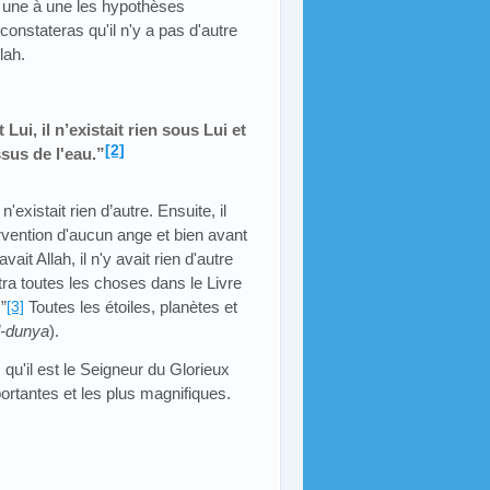
s une à une les hypothèses
constateras qu'il n'y a pas d'autre
lah.
ui, il n’existait rien sous Lui et
[2]
sus de l'eau.”
n'existait rien d’autre. Ensuite, il
ervention d'aucun ange et bien avant
ait Allah, il n'y avait rien d'autre
tra toutes les choses dans le Livre
.”
[3]
Toutes les étoiles, planètes et
-dunya
).
qu'il est le Seigneur du Glorieux
portantes et les plus magnifiques.