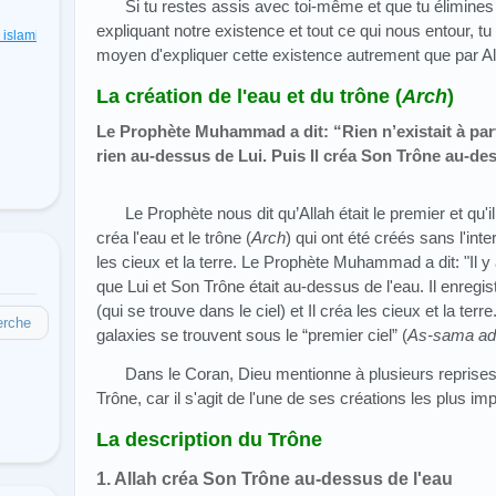
Si tu restes assis avec toi-même et que tu élimine
expliquant notre existence et tout ce qui nous entour, tu 
s islamiques
(48)
moyen d'expliquer cette existence autrement que par Al
La création de l'eau et du trône (
Arch
)
Le Prophète Muhammad a dit: “Rien n’existait à part L
rien au-dessus de Lui. Puis Il créa Son Trône au-des
Le Prophète nous dit qu’Allah était le premier et qu'il 
créa l'eau et le trône (
Arch
) qui ont été créés sans l'int
les cieux et la terre. Le Prophète Muhammad a dit: "Il y av
que Lui et Son Trône était au-dessus de l'eau. Il enregis
(qui se trouve dans le ciel) et Il créa les cieux et la terre
erche
galaxies se trouvent sous le “premier ciel” (
As-sama ad
Dans le Coran, Dieu mentionne à plusieurs reprises 
Trône, car il s'agit de l'une de ses créations les plus im
La description du Trône
1. Allah créa Son Trône au-dessus de l'eau