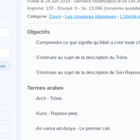
Publié le 24 Jun 2019 - Dernière modification le 04 Oct 
Imprimé: 133 - Envoyé: 0 - Vu: 13,066 (moyenne quotidi
Catégorie:
Cours
›
Les croyances islamiques
›
L'Unicité 
Objectifs
·Comprendre ce que signifie qu'Allah a créé toute c
·S'instruire au sujet de la description du Trône.
ion
·S'instruire au sujet de la description de Son Repos
Termes arabes
·
Arch
- Trône.
·
Kursi
- Repose-pied.
·
As-sama ad-dunya
- Le premier ciel.