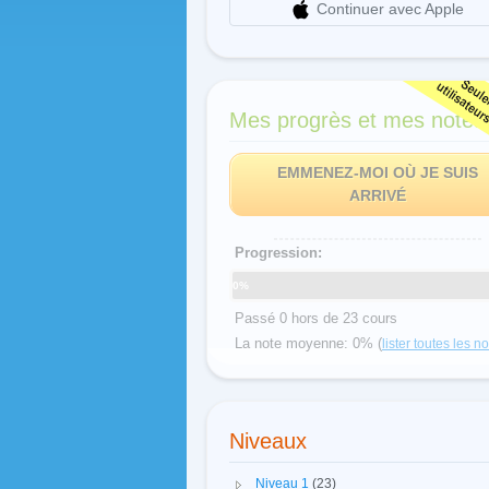
Continuer avec Apple
Mes progrès et mes notes
EMMENEZ-MOI OÙ JE SUIS
ARRIVÉ
Progression:
0%
Passé 0 hors de 23 cours
La note moyenne: 0% (
lister toutes les n
Niveaux
Niveau 1
(23)