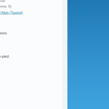
2016
enne: 5)
d'Allah (Tawhid)
hose.
e-pied.