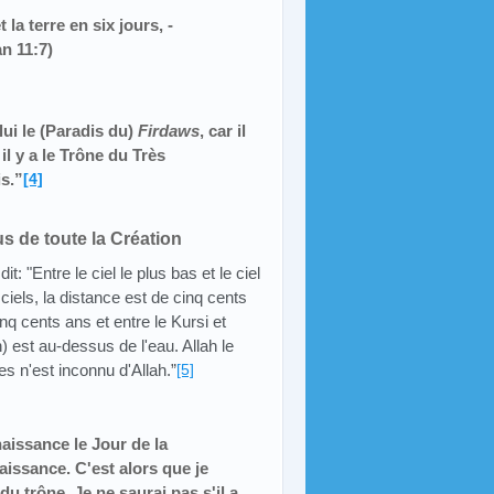
t la terre en six jours, -
n 11:7)
ui le (Paradis du)
Firdaws
, car il
il y a le Trône du Très
is.”
[4]
s de toute la Création
 "Entre le ciel le plus bas et le ciel
ciels, la distance est de cinq cents
inq cents ans et entre le Kursi et
h) est au-dessus de l'eau. Allah le
s n'est inconnu d'Allah.”
[5]
aissance le Jour de la
aissance. C'est alors que je
u trône. Je ne saurai pas s'il a