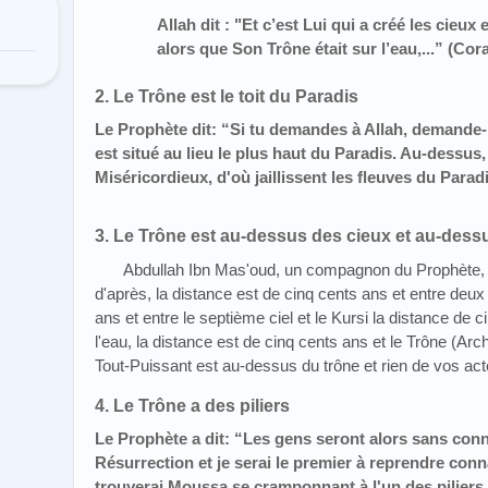
Allah dit : "Et c’est Lui qui a créé les cieux e
alors que Son Trône était sur l’eau,...
”
(Cora
2. Le Trône est le toit du Paradis
Le Prophète dit:
“Si tu demandes à Allah, demande-l
est situé au lieu le plus haut du Paradis. Au-dessus, 
Miséricordieux, d'où jaillissent les fleuves du Parad
3. Le Trône est au-dessus des cieux et au-dessu
Abdullah Ibn Mas'oud, un compagnon du Prophète, dit:
d'après, la distance est de cinq cents ans et entre deux 
ans et entre le septième ciel et le Kursi la distance de c
l'eau, la distance est de cinq cents ans et le Trône (Arc
Tout-Puissant est au-dessus du trône et rien de vos acte
4. Le Trône a des piliers
Le Prophète a dit:
“Les gens seront alors sans conn
Résurrection et je serai le premier à reprendre conn
trouverai Moussa se cramponnant à l'un des piliers d