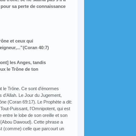
é pour sa perte de connaissance
Trône et ceux qui
eigneur,..
.”
(Coran 40:7)
ront] les Anges, tandis
eux le Trône de ton
ent le Trône. Ce sont d’énormes
s d’Allah. Le Jour du Jugement,
trône (Coran 69:17). Le Prophète a dit:
e Tout-Puissant, l'Omnipotent, qui est
e entre le lobe de son oreille et son
 "(Abou Dawoud). Cette phrase a
st (comme) celle que parcourt un