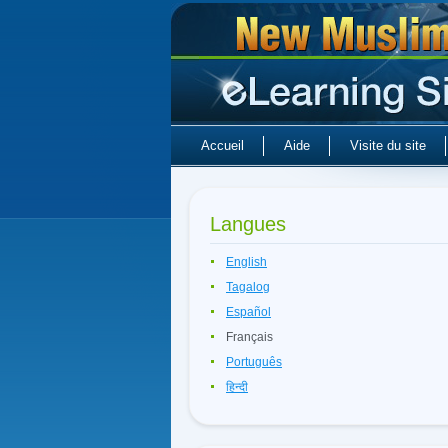
Accueil
Aide
Visite du site
Langues
English
Tagalog
Español
Français
Português
हिन्दी