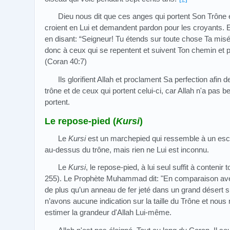
Dieu nous dit que ces anges qui portent Son Trône et
croient en Lui et demandent pardon pour les croyants. En
en disant: “Seigneur! Tu étends sur toute chose Ta mis
donc à ceux qui se repentent et suivent Ton chemin et p
(Coran 40:7)
Ils glorifient Allah et proclament Sa perfection afin 
trône et de ceux qui portent celui-ci, car Allah n'a pas b
portent.
Le repose-pied (
Kursi
)
Le
Kursi
est un marchepied qui ressemble à un esca
au-dessus du trône, mais rien ne Lui est inconnu.
Le
Kursi
, le repose-pied, à lui seul suffit à contenir 
255). Le Prophète Muhammad dit: "En comparaison avec 
de plus qu’un anneau de fer jeté dans un grand désert sur
n’avons aucune indication sur la taille du Trône et no
estimer la grandeur d'Allah Lui-même.