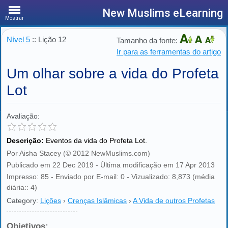
New Muslims eLearning
Mostrar
Nível 5
:: Lição 12
Tamanho da fonte:
Ir para as ferramentas do artigo
Um olhar sobre a vida do Profeta
Lot
Avaliação:
Descrição:
Eventos da vida do Profeta Lot.
Por Aisha Stacey (© 2012 NewMuslims.com)
Publicado em 22 Dec 2019 - Última modificação em 17 Apr 2013
Impresso: 85 - Enviado por E-mail: 0 - Vizualizado: 8,873 (média
diária:: 4)
Category:
Lições
›
Crenças Islâmicas
›
A Vida de outros Profetas
Objetivos: