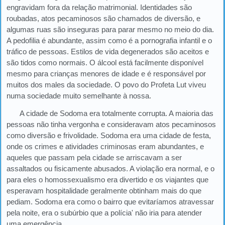
engravidam fora da relação matrimonial. Identidades são
roubadas, atos pecaminosos são chamados de diversão, e
algumas ruas são inseguras para parar mesmo no meio do dia.
A pedofilia é abundante, assim como é a pornografia infantil e o
tráfico de pessoas. Estilos de vida degenerados são aceitos e
são tidos como normais. O álcool está facilmente disponível
mesmo para crianças menores de idade e é responsável por
muitos dos males da sociedade. O povo do Profeta Lut viveu
numa sociedade muito semelhante à nossa.
A cidade de Sodoma era totalmente corrupta. A maioria das
pessoas não tinha vergonha e consideravam atos pecaminosos
como diversão e frivolidade. Sodoma era uma cidade de festa,
onde os crimes e atividades criminosas eram abundantes, e
aqueles que passam pela cidade se arriscavam a ser
assaltados ou fisicamente abusados. A violação era normal, e o
para eles o homossexualismo era divertido e os viajantes que
esperavam hospitalidade geralmente obtinham mais do que
pediam. Sodoma era como o bairro que evitaríamos atravessar
pela noite, era o subúrbio que a polícia' não iria para atender
uma emergência.