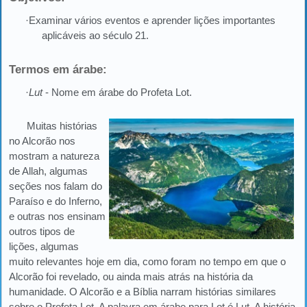
·Examinar vários eventos e aprender lições importantes
aplicáveis ao século 21.
Termos em árabe:
·
Lut
- Nome em árabe do Profeta Lot.
Muitas histórias
no Alcorão nos
mostram a natureza
de Allah, algumas
seções nos falam do
Paraíso e do Inferno,
e outras nos ensinam
outros tipos de
lições, algumas
muito relevantes hoje em dia, como foram no tempo em que o
Alcorão foi revelado, ou ainda mais atrás na história da
humanidade. O Alcorão e a Bíblia narram histórias similares
sobre o Profeta Lot, A palavra em árabe para Lot é Lut. A história