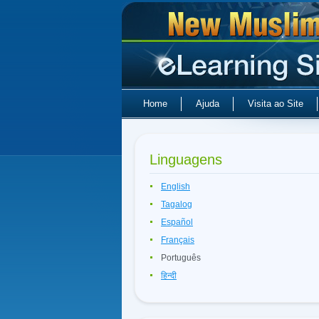
Home
Ajuda
Visita ao Site
Linguagens
English
Tagalog
Español
Français
Português
हिन्दी