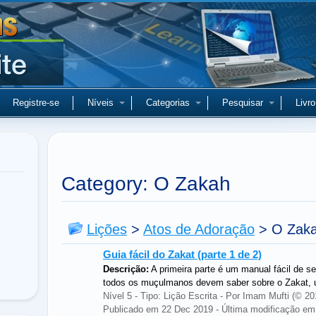
Registre-se
Níveis
Categorias
Pesquisar
Livro
Category: O Zakah
Lições
>
Atos de Adoração
>
O Zak
Guia fácil do Zakat (parte 1 de 2)
Descrição:
A primeira parte é um manual fácil de se
todos os muçulmanos devem saber sobre o Zakat, u
Nível 5 - Tipo: Lição Escrita - Por Imam Mufti (©
Publicado em 22 Dec 2019 - Última modificação em