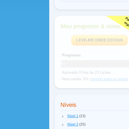
Meu progresso & notas
LEVE-ME ONDE ESTAVA
Progresso:
0%
Aprovado 0 fora de 23 Lições
Nota média: 0% (
)
mostrar todas as notas
Níveis
Nível 1
(23)
Nível 2
(25)