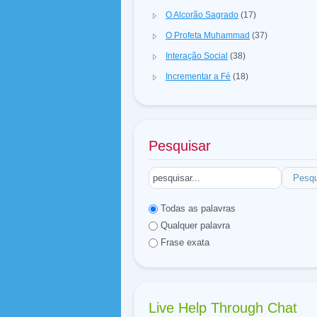
O Alcorão Sagrado
(17)
O Profeta Muhammad
(37)
Interação Social
(38)
Incrementar a Fé
(18)
Pesquisar
Pesqu
Todas as palavras
Qualquer palavra
Frase exata
Live Help Through Chat