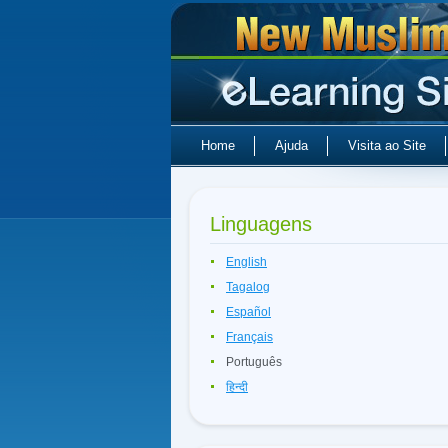
Home
Ajuda
Visita ao Site
Linguagens
English
Tagalog
Español
Français
Português
हिन्दी