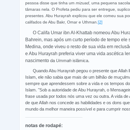
pessoa disse que tinha um
mizuad
, uma pequena sacola
tâmaras nela. O Profeta pediu para ser entregue, suplico
presentes. Abu Hurayrah explicou que ele comeu sua por
califados de Abu Bakr, Omar e Uthman.
[2]
O Califa Umar ibn Al-Khattab nomeou Abu Hur
Bahrein, mas após um curto período de tempo ele 
Medina, onde viveu o resto de sua vida em reclu
e Abu Hurayrah preferia viver uma vida ascética l
nascimento
da
Ummah
islâmica.
Quando Abu Hurayrah pegou o presente que Allah lh
Islam, ele não sabia que mais de um bilhão de muçul
sempre que aprendessem sobre a vida e os tempos do
Islam. "Sob a autoridade de Abu Hurayrah, o Mensageiro
frase usada por todos nós uma vez ou outra. A vida de
de que Allah nos concede as habilidades e os dons que
mundo da melhor maneira possível e para cumprir noss
notas de rodapé: