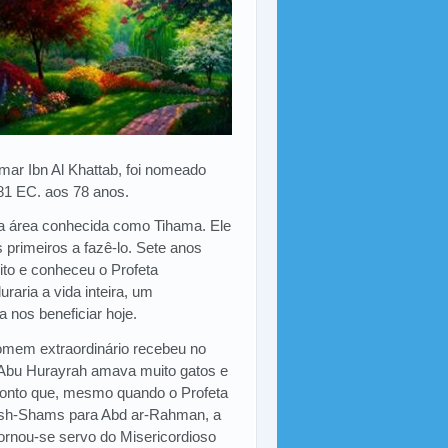
mar Ibn Al Khattab, foi nomeado
81 EC. aos 78 anos.
na área conhecida como Tihama. Ele
s primeiros a fazê-lo. Sete anos
to e conheceu o Profeta
ria a vida inteira, um
nos beneficiar hoje.
mem extraordinário recebeu no
". Abu Hurayrah amava muito gatos e
 ponto que, mesmo quando o Profeta
h-Shams para Abd ar-Rahman, a
rnou-se servo do Misericordioso