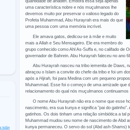
quantidade de
ahadith
. Embora essa seja apenas
uma característica nobre e nós muçulmanos lhe
devemos muito por preservar o valioso legado do
Profeta Muhammad, Abu Hurayrah era mais do que
uma pessoa com uma memória incrível.
Ele amava gatos, dedicou-se à mãe e muito
mais a Allah e Seu Mensageiro. Ele era membro do
grupo conhecido como Ahl As-Suffa e, no califado de O
governador de Bahrein. Abu Hurayrah faleceu no ano 6
Abu Hurayrah nasceu na tribo iemenita de Daws, 
abraçou o Islam a convite do chefe da tribo e foi um do
após a
Hijrah,
foi para Medina com um pequeno proposi
Muhammad. Esse foi o começo de uma amizade que dura
relacionamento do qual nós muçulmanos continuamos a 
O nome Abu Hurayrah não era o nome que esse ho
nascimento, era sua kunya e significa "pai do gatinho
gatinhos. Os dois tinham uma relação simbiótica a tal
Muhammad mudou seu nome de nascimento de Abd as
kunya permaneceu. O servo do sol (Abd ash-Shams) to
as Islâmicas
(48)