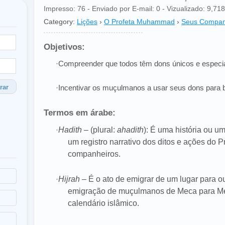
Impresso: 76 - Enviado por E-mail: 0 - Vizualizado: 9,718 
Category:
Lições
›
O Profeta Muhammad
›
Seus Compan
Objetivos:
·Compreender que todos têm dons únicos e especia
rar
·Incentivar os muçulmanos a usar seus dons para b
Termos em árabe:
·
Hadith
– (plural:
ahadith
): É uma história ou um
um registro narrativo dos ditos e ações do
companheiros.
·
Hijrah
– É o ato de emigrar de um lugar para ou
emigração de muçulmanos de Meca para Me
calendário islâmico.