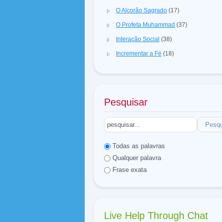
O Alcorão Sagrado
(17)
O Profeta Muhammad
(37)
Interação Social
(38)
Incrementar a Fé
(18)
Pesquisar
Pesqu
Todas as palavras
Qualquer palavra
Frase exata
Live Help Through Chat