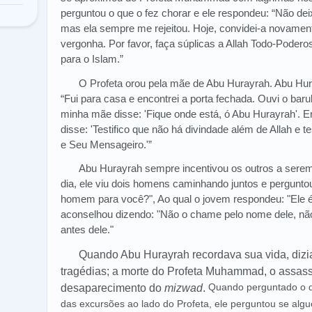
perguntou o que o fez chorar e ele respondeu: “Não de
mas ela sempre me rejeitou. Hoje, convidei-a novament
vergonha. Por favor, faça súplicas a Allah Todo-Poderos
para o Islam.”
O Profeta orou pela mãe de Abu Hurayrah. Abu Hura
“Fui para casa e encontrei a porta fechada. Ouvi o barul
minha mãe disse: 'Fique onde está, ó Abu Hurayrah'. Entã
disse: 'Testifico que não há divindade além de Allah e
e Seu Mensageiro.'”
Abu Hurayrah sempre incentivou os outros a sere
dia, ele viu dois homens caminhando juntos e pergunt
homem para você?", Ao qual o jovem respondeu: "Ele é
aconselhou dizendo: "Não o chame pelo nome dele, não
antes dele."
Quando Abu Hurayrah recordava sua vida, dizi
tragédias; a morte do Profeta Muhammad, o assas
Quando perguntado o q
desaparecimento do
mizwad
.
das excursões ao lado do Profeta, ele perguntou se al