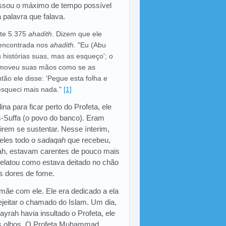
assou o máximo de tempo possível
a palavra que falava.
te 5.375
ahadith
. Dizem que ele
 encontrada nos
ahadith
. "Eu (Abu
 histórias suas, mas as esqueço'; o
le moveu suas mãos como se as
ão ele disse: 'Pegue esta folha e
esqueci mais nada."
[1]
 para ficar perto do Profeta, ele
-Suffa (o povo do banco). Eram
rem se sustentar. Nesse ínterim,
eles todo o
sadaqah
que recebeu,
h, estavam carentes de pouco mais
relatou como estava deitado no chão
s dores de fome.
ãe com ele. Ele era dedicado a ela
 rejeitar o chamado do Islam. Um dia,
yrah havia insultado o Profeta, ele
s olhos. O Profeta Muhammad