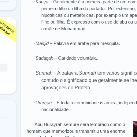
·
Kunya
– Geralmente é a primeira parte de um nome
primeiro filho ou filha do portador. Por extensã
hipotéticas ou metafóricas, por exemplo um apel
filho ou filha. É expresso com o uso de abu 
a mãe de Muhammad.
·
Masjid
– Palavra em árabe para mesquita.
·
Sadaqah
– Caridade voluntária.
·
Sunnah
–
A palavra
Sunnah
tem vários signifi
contudo o significado que geralmente se lhe 
aprovações do Profeta.
·
Ummah
– É toda a comunidade islâmica, independ
nacionalidade.
Abu Hurayrah sempre será lembrado como o
homem que memorizou e transmitiu uma enorme