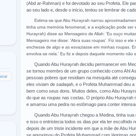
(Abd ar-Rahman) e foi devotado ao seu Profeta. Ele p
ao seu lado e, desde o início, tentou se lembrar de cad
Estima-se que Abu Hurayrah narrou aproximadamen
tinha uma memória fenomenal, e a explicação pode ser
Hurayrah) disse ao Mensageiro de Allah: 'Eu ouço muitas
Mensageiro me disse: 'Abra suas roupas'. Fiz isso e e
enchesse de algo e as esvaziasse em minhas roupas. Ent
envolva-se nela.' Eu fiz e depois daquele momento não 
Quando Abu Hurayrah decidiu permanecer em Medina
se tornou membro de um grupo conhecido como Ahl As
isar
pessoas pobres que residiam na mesquita até consegui
eles viviam de
sadaqah
, e o Profeta Muhammad deu a 
bem como seus dons. Muitos deles, como Abu Hurayra
do que as roupas nas costas. O próprio Abu Hurayrah 
e amarrou uma pedra no estômago para conter intensa
Quando Abu Hurayrah chegou a Medina, tinha sua m
e isso o entristecia todos os dias por ela ter escolhido
depois de um triste incidente em que a mãe de Abu Hura
se aproximou do Profeta Muhammad com lágrimas no