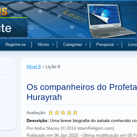
Registre-se
Níveis
Categorias
Pesquisar
Livro
Nível 8
:: Lição 8
Os companheiros do Profe
Hurayrah
Avaliação:
Descrição:
Uma breve biografia do sahabi conhecido c
Por Aisha Stacey (© 2014 IslamReligion.com)
Publicado em 06 Jan 2020 - Última modificação em 05 