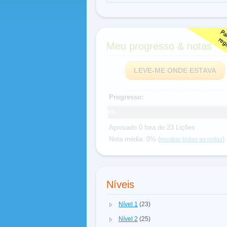
Meu progresso & notas
LEVE-ME ONDE ESTAVA
Progresso:
0%
Aprovado 0 fora de 23 Lições
Nota média: 0% (
)
mostrar todas as notas
Níveis
Nível 1
(23)
Nível 2
(25)