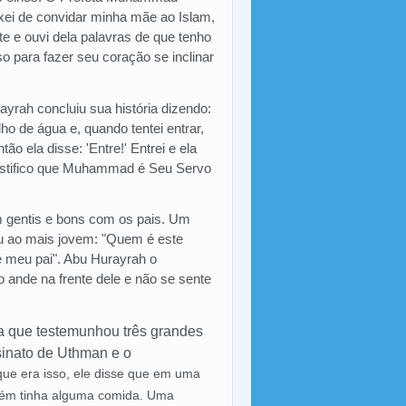
ixei de convidar minha mãe ao Islam,
e e ouvi dela palavras de que tenho
o para fazer seu coração se inclinar
yrah concluiu sua história dizendo:
ho de água e, quando tentei entrar,
o ela disse: 'Entre!' Entrei e ela
 testifico que Muhammad é Seu Servo
m gentis e bons com os pais. Um
ou ao mais jovem: "Quem é este
 meu pai". Abu Hurayrah o
 ande na frente dele e não se sente
a que testemunhou três grandes
sinato de Uthman e o
ue era isso, ele disse que em uma
guém tinha alguma comida. Uma