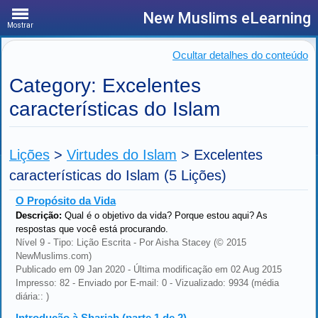
New Muslims eLearning
Mostrar
Ocultar detalhes do conteúdo
Category: Excelentes
características do Islam
Lições
>
Virtudes do Islam
>
Excelentes
características do Islam
(5 Lições)
O Propósito da Vida
Descrição:
Qual é o objetivo da vida? Porque estou aqui? As
respostas que você está procurando.
Nível 9 - Tipo: Lição Escrita - Por Aisha Stacey (© 2015
NewMuslims.com)
Publicado em 09 Jan 2020 - Última modificação em 02 Aug 2015
Impresso: 82 - Enviado por E-mail: 0 - Vizualizado: 9934 (média
diária:: )
Introdução à Shariah (parte 1 de 2)