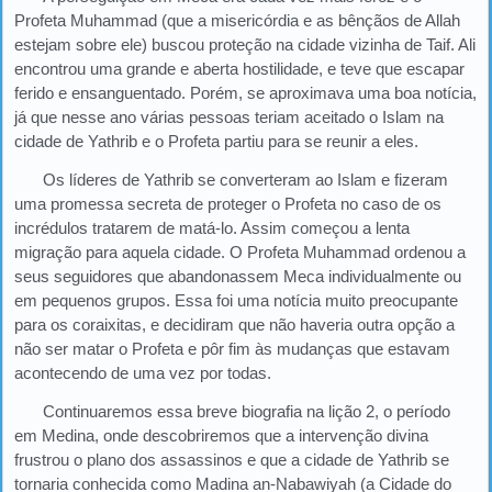
Profeta Muhammad (que a misericórdia e as bênçãos de Allah
estejam sobre ele) buscou proteção na cidade vizinha de Taif. Ali
encontrou uma grande e aberta hostilidade, e teve que escapar
ferido e ensanguentado. Porém, se aproximava uma boa notícia,
já que nesse ano várias pessoas teriam aceitado o Islam na
cidade de Yathrib e o Profeta partiu para se reunir a eles.
Os líderes de Yathrib se converteram ao Islam e fizeram
uma promessa secreta de proteger o Profeta no caso de os
incrédulos tratarem de matá-lo. Assim começou a lenta
migração para aquela cidade. O Profeta Muhammad ordenou a
seus seguidores que abandonassem Meca individualmente ou
em pequenos grupos. Essa foi uma notícia muito preocupante
para os coraixitas, e decidiram que não haveria outra opção a
não ser matar o Profeta e pôr fim às mudanças que estavam
acontecendo de uma vez por todas.
Continuaremos essa breve biografia na lição 2, o período
em Medina, onde descobriremos que a intervenção divina
frustrou o plano dos assassinos e que a cidade de Yathrib se
tornaria conhecida como Madina an-Nabawiyah (a Cidade do