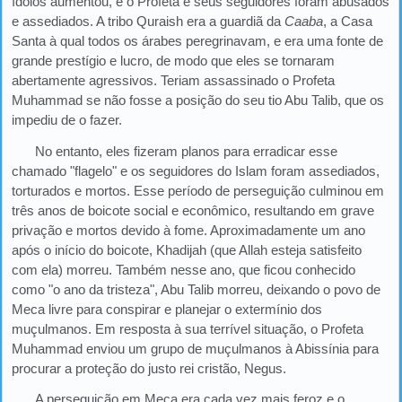
ídolos aumentou, e o Profeta e seus seguidores foram abusados
e assediados. A tribo Quraish era a guardiã da
Caaba
, a Casa
Santa à qual todos os árabes peregrinavam, e era uma fonte de
grande prestígio e lucro, de modo que eles se tornaram
abertamente agressivos. Teriam assassinado o Profeta
Muhammad se não fosse a posição do seu tio Abu Talib, que os
impediu de o fazer.
No entanto, eles fizeram planos para erradicar esse
chamado "flagelo" e os seguidores do Islam foram assediados,
torturados e mortos. Esse período de perseguição culminou em
três anos de boicote social e econômico, resultando em grave
privação e mortos devido à fome. Aproximadamente um ano
após o início do boicote, Khadijah (que Allah esteja satisfeito
com ela) morreu. Também nesse ano, que ficou conhecido
como "o ano da tristeza", Abu Talib morreu, deixando o povo de
Meca livre para conspirar e planejar o extermínio dos
muçulmanos. Em resposta à sua terrível situação, o Profeta
Muhammad enviou um grupo de muçulmanos à Abissínia para
procurar a proteção do justo rei cristão, Negus.
A perseguição em Meca era cada vez mais feroz e o