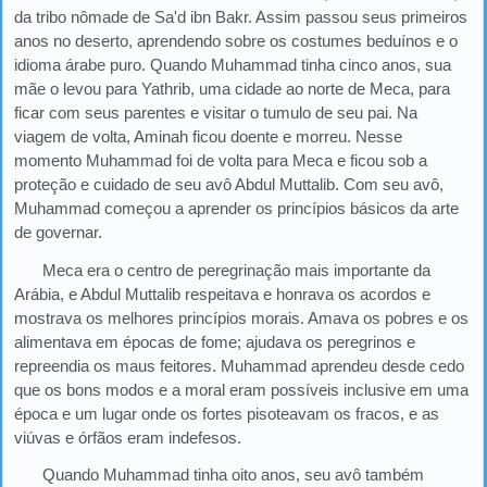
da tribo nômade de Sa'd ibn Bakr. Assim passou seus primeiros
anos no deserto, aprendendo sobre os costumes beduínos e o
idioma árabe puro. Quando Muhammad tinha cinco anos, sua
mãe o levou para Yathrib, uma cidade ao norte de Meca, para
ficar com seus parentes e visitar o tumulo de seu pai. Na
viagem de volta, Aminah ficou doente e morreu. Nesse
momento Muhammad foi de volta para Meca e ficou sob a
proteção e cuidado de seu avô Abdul Muttalib. Com seu avô,
Muhammad começou a aprender os princípios básicos da arte
de governar.
Meca era o centro de peregrinação mais importante da
Arábia, e Abdul Muttalib respeitava e honrava os acordos e
mostrava os melhores princípios morais. Amava os pobres e os
alimentava em épocas de fome; ajudava os peregrinos e
repreendia os maus feitores. Muhammad aprendeu desde cedo
que os bons modos e a moral eram possíveis inclusive em uma
época e um lugar onde os fortes pisoteavam os fracos, e as
viúvas e órfãos eram indefesos.
Quando Muhammad tinha oito anos, seu avô também