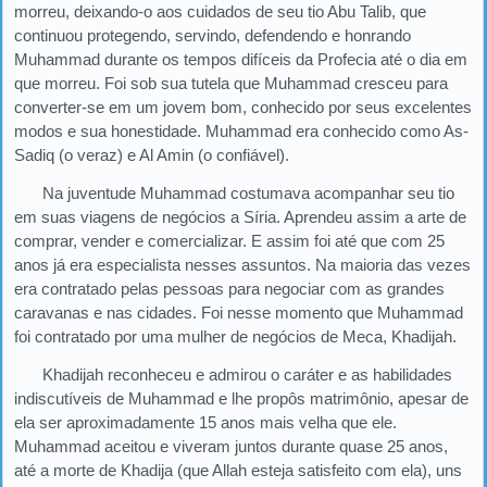
morreu, deixando-o aos cuidados de seu tio Abu Talib, que
continuou protegendo, servindo, defendendo e honrando
Muhammad durante os tempos difíceis da Profecia até o dia em
que morreu. Foi sob sua tutela que Muhammad cresceu para
converter-se em um jovem bom, conhecido por seus excelentes
modos e sua honestidade. Muhammad era conhecido como As-
Sadiq (o veraz) e Al Amin (o confiável).
Na juventude Muhammad costumava acompanhar seu tio
em suas viagens de negócios a Síria. Aprendeu assim a arte de
comprar, vender e comercializar. E assim foi até que com 25
anos já era especialista nesses assuntos. Na maioria das vezes
era contratado pelas pessoas para negociar com as grandes
caravanas e nas cidades. Foi nesse momento que Muhammad
foi contratado por uma mulher de negócios de Meca, Khadijah.
Khadijah reconheceu e admirou o caráter e as habilidades
indiscutíveis de Muhammad e lhe propôs matrimônio, apesar de
ela ser aproximadamente 15 anos mais velha que ele.
Muhammad aceitou e viveram juntos durante quase 25 anos,
até a morte de Khadija (que Allah esteja satisfeito com ela), uns