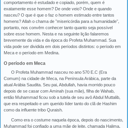
comportamento é estudado e copiado, porém, quem é
exatamente esse homem? De onde veio? Onde e quando
nasceu? O que é que o faz o homem estimado entre tantos
homens? Allah o chama de "misericórdia para a humanidade",
portanto, nos convêm conhecer tanto quanto seja possível
sobre esse homem. Nesta e na seguinte lição falaremos
brevemente da vida e da época do Profeta Muhammad. Sua
vida pode ser dividida em dois períodos distintos: o período em
Meca e o período em Medina.
O período em Meca
O Profeta Muhammad nasceu no ano 570 E.C (Era
Comum) na cidade de Meca, na Península Arábica, parte da
atual Arábia Saudita. Seu pai, Abdullah, havia morrido pouco
depois de se casar com Aminah (sua mãe), filha de Wahab,
então Muhammad ficou sob a tutela de seu avô Abdul Muttalib,
que era respeitado e um querido líder tanto do clã de Hashim
como da influente tribo Quraish.
Como era o costume naquela época, depois do nascimento,
Muhammad foi confiado a uma mãe de leite, chamada Halima,