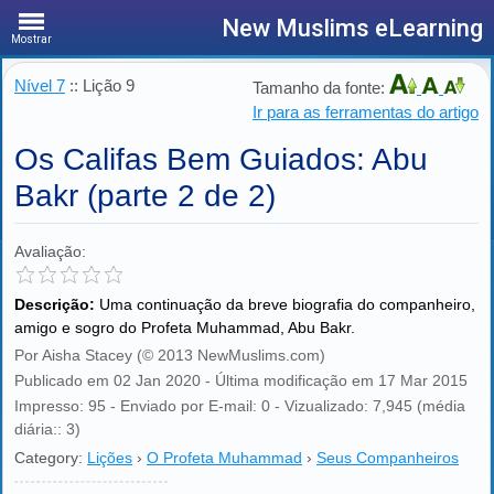
New Muslims eLearning
Mostrar
Nível 7
:: Lição 9
Tamanho da fonte:
Ir para as ferramentas do artigo
Os Califas Bem Guiados: Abu
Bakr (parte 2 de 2)
Avaliação:
Descrição:
Uma continuação da breve biografia do companheiro,
amigo e sogro do Profeta Muhammad, Abu Bakr.
Por Aisha Stacey (© 2013 NewMuslims.com)
Publicado em 02 Jan 2020 - Última modificação em 17 Mar 2015
Impresso: 95 - Enviado por E-mail: 0 - Vizualizado: 7,945 (média
diária:: 3)
Category:
Lições
›
O Profeta Muhammad
›
Seus Companheiros