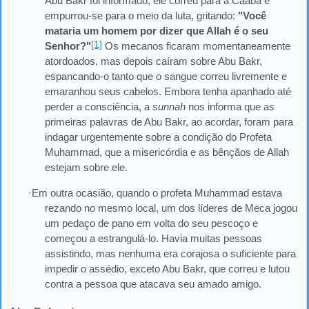
Abu Bakr foi informado, ele correu para a Caaba e
empurrou-se para o meio da luta, gritando:
"Você
mataria um homem por dizer que Allah é o seu
[1]
Senhor?"
Os mecanos ficaram momentaneamente
atordoados, mas depois caíram sobre Abu Bakr,
espancando-o tanto que o sangue correu livremente e
emaranhou seus cabelos. Embora tenha apanhado até
perder a consciência, a
sunnah
nos informa que as
primeiras palavras de Abu Bakr, ao acordar, foram para
indagar urgentemente sobre a condição do Profeta
Muhammad, que a misericórdia e as bênçãos de Allah
estejam sobre ele.
·Em outra ocasião, quando o profeta Muhammad estava
rezando no mesmo local, um dos líderes de Meca jogou
um pedaço de pano em volta do seu pescoço e
começou a estrangulá-lo. Havia muitas pessoas
assistindo, mas nenhuma era corajosa o suficiente para
impedir o assédio, exceto Abu Bakr, que correu e lutou
contra a pessoa que atacava seu amado amigo.