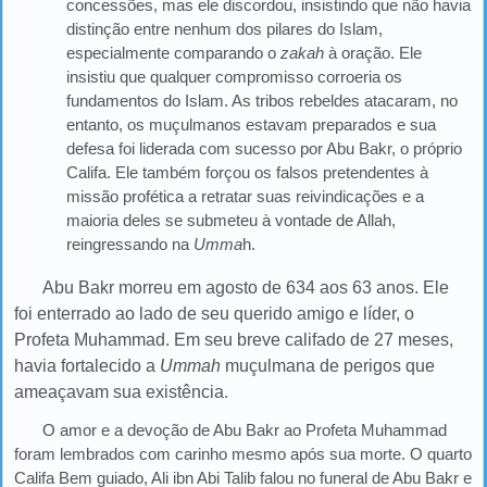
concessões, mas ele discordou, insistindo que não havia
distinção entre nenhum dos pilares do Islam,
especialmente comparando o
zakah
à oração. Ele
insistiu que qualquer compromisso corroeria os
fundamentos do Islam. As tribos rebeldes atacaram, no
entanto, os muçulmanos estavam preparados e sua
defesa foi liderada com sucesso por Abu Bakr, o próprio
Califa. Ele também forçou os falsos pretendentes à
missão profética a retratar suas reivindicações e a
maioria deles se submeteu à vontade de Allah,
reingressando na
Umma
h.
Abu Bakr morreu em agosto de 634 aos 63 anos. Ele
foi enterrado ao lado de seu querido amigo e líder, o
Profeta Muhammad. Em seu breve califado de 27 meses,
havia fortalecido a
Ummah
muçulmana de perigos que
ameaçavam sua existência
.
O amor e a devoção de Abu Bakr ao Profeta Muhammad
foram lembrados com carinho mesmo após sua morte. O quarto
Califa Bem guiado, Ali ibn Abi Talib falou no funeral de Abu Bakr e