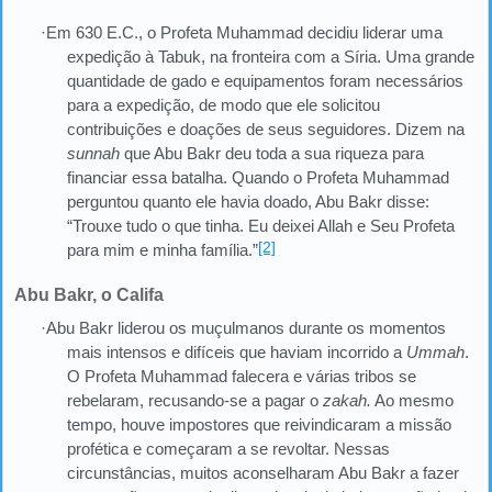
·Em 630 E.C., o Profeta Muhammad decidiu liderar uma
expedição à Tabuk, na fronteira com a Síria. Uma grande
quantidade de gado e equipamentos foram necessários
para a expedição, de modo que ele solicitou
contribuições e doações de seus seguidores. Dizem na
sunnah
que Abu Bakr deu toda a sua riqueza para
financiar essa batalha. Quando o Profeta Muhammad
perguntou quanto ele havia doado, Abu Bakr disse:
“Trouxe tudo o que tinha. Eu deixei Allah e Seu Profeta
[2]
para mim e minha família.”
Abu Bakr, o Califa
·Abu Bakr liderou os muçulmanos durante os momentos
mais intensos e difíceis que haviam incorrido a
Ummah
.
O Profeta Muhammad falecera e várias tribos se
rebelaram, recusando-se a pagar o
zakah.
Ao mesmo
tempo, houve impostores que reivindicaram a missão
profética e começaram a se revoltar. Nessas
circunstâncias, muitos aconselharam Abu Bakr a fazer