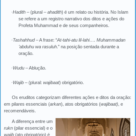
·
Hadith
– (plural –
ahadith
) é um relato ou história. No Islam
se refere a um registro narrativo dos ditos e ações do
Profeta Muhammad e de seus companheiros.
·
Tashahhud
– A frase: “
At-tahi-atu lil-lahi…. Muhammadan
’
abduhu wa rasuluh
.” na posição sentada durante a
oração.
·
Wudu
– Ablução.
·
Wajib
– (plural:
wajibaat
) obrigatório.
Os eruditos categorizam diferentes ações e ditos da oração:
em pilares essenciais (
arkan
), atos obrigatórios (
wajibaat)
, e
recomendáveis.
A diferença entre um
rukn
(pilar essencial) e o
wajib
(ato obrigatório) é