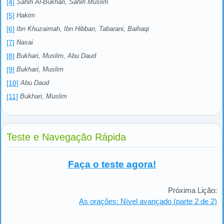
[4]
Sahih Al-Bukhari, Sahih Muslim
[5]
Hakim
[6]
Ibn Khuzaimah, Ibn Hibban, Tabarani, Baihaqi
[7]
Nasai
[8]
Bukhari, Muslim, Abu Daud
[9]
Bukhari, Muslim
[10]
Abu Daud
[11]
Bukhari, Muslim
Teste e Navegação Rápida
Faça o teste agora!
Próxima Lição:
As orações: Nível avançado (parte 2 de 2)