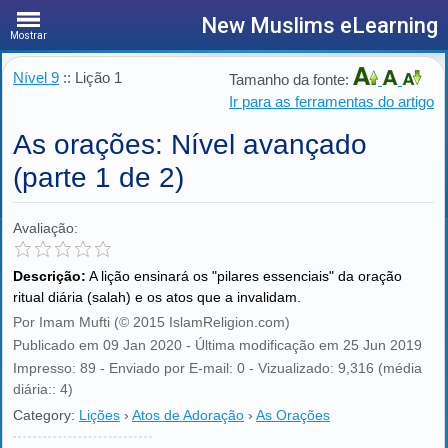
New Muslims eLearning
Mostrar
Nível 9
:: Lição 1
Tamanho da fonte:
Ir para as ferramentas do artigo
As orações: Nível avançado
(parte 1 de 2)
Avaliação:
Descrição:
A lição ensinará os "pilares essenciais" da oração
ritual diária (salah) e os atos que a invalidam.
Por Imam Mufti (© 2015 IslamReligion.com)
Publicado em 09 Jan 2020 - Última modificação em 25 Jun 2019
Impresso: 89 - Enviado por E-mail: 0 - Vizualizado: 9,316 (média
diária:: 4)
Category:
Lições
›
Atos de Adoração
›
As Orações