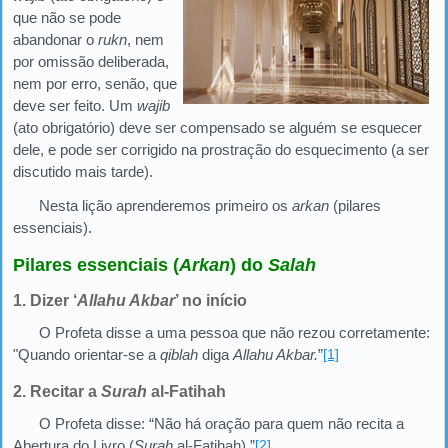
que não se pode
abandonar o
rukn
, nem
por omissão deliberada,
nem por erro, senão, que
deve ser feito. Um
wajib
(ato obrigatório) deve ser compensado se alguém se esquecer
dele, e pode ser corrigido na prostração do esquecimento (a ser
discutido mais tarde).
Nesta lição aprenderemos primeiro os
arkan
(pilares
essenciais).
Pilares essenciais (
Arkan
) do
Salah
1. Dizer ‘
Allahu Akbar
’ no início
O Profeta disse a uma pessoa que não rezou corretamente:
"Quando orientar-se a
qiblah
diga
Allahu Akbar.
”
[1]
2. Recitar a
Surah
al-Fatihah
O Profeta disse: “Não há oração para quem não recita a
Abertura do Livro (
Surah
al-Fatihah).”
[2]