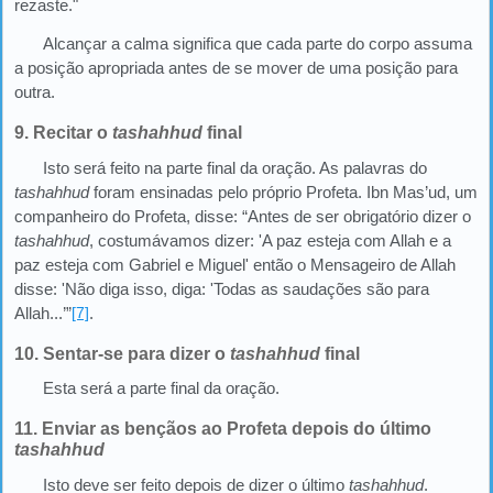
rezaste."
Alcançar a calma significa que cada parte do corpo assuma
a posição apropriada antes de se mover de uma posição para
outra.
9. Recitar o
tashahhud
final
Isto será feito na parte final da oração. As palavras do
tashahhud
foram ensinadas pelo próprio Profeta. Ibn Mas’ud, um
companheiro do Profeta, disse: “Antes de ser obrigatório dizer o
tashahhud
, costumávamos dizer: 'A paz esteja com Allah e a
paz esteja com Gabriel e Miguel' então o Mensageiro de Allah
disse: 'Não diga isso, diga: 'Todas as saudações são para
Allah...’”
[7]
.
10. Sentar-se para dizer o
tashahhud
final
Esta será a parte final da oração.
11. Enviar as bençãos ao Profeta depois do último
tashahhud
Isto deve ser feito depois de dizer o último
tashahhud
.