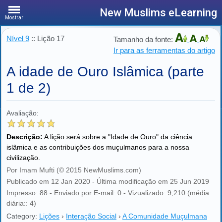
New Muslims eLearning
Mostrar
Nível 9
:: Lição 17
Tamanho da fonte:
Ir para as ferramentas do artigo
A idade de Ouro Islâmica (parte
1 de 2)
Avaliação:
Descrição:
A lição será sobre a "Idade de Ouro" da ciência
islâmica e as contribuições dos muçulmanos para a nossa
civilização.
Por Imam Mufti (© 2015 NewMuslims.com)
Publicado em 12 Jan 2020 - Última modificação em 25 Jun 2019
Impresso: 88 - Enviado por E-mail: 0 - Vizualizado: 9,210 (média
diária:: 4)
Category:
Lições
›
Interação Social
›
A Comunidade Muçulmana