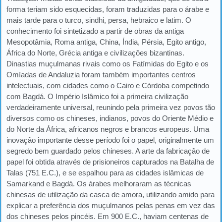
forma teriam sido esquecidas, foram traduzidas para o árabe e
mais tarde para o turco, sindhi, persa, hebraico e latim. O
conhecimento foi sintetizado a partir de obras da antiga
Mesopotâmia, Roma antiga, China, Índia, Pérsia, Egito antigo,
África do Norte, Grécia antiga e civilizações bizantinas.
Dinastias muçulmanas rivais como os Fatímidas do Egito e os
Omíadas de Andaluzia foram também importantes centros
intelectuais, com cidades como o Cairo e Córdoba competindo
com Bagdá. O Império Islâmico foi a primeira civilização
verdadeiramente universal, reunindo pela primeira vez povos tão
diversos como os chineses, indianos, povos do Oriente Médio e
do Norte da África, africanos negros e brancos europeus. Uma
inovação importante desse período foi o papel, originalmente um
segredo bem guardado pelos chineses. A arte da fabricação de
papel foi obtida através de prisioneiros capturados na Batalha de
Talas (751 E.C.), e se espalhou para as cidades islâmicas de
Samarkand e Bagdá. Os árabes melhoraram as técnicas
chinesas de utilização da casca de amora, utilizando amido para
explicar a preferência dos muçulmanos pelas penas em vez das
dos chineses pelos pincéis. Em 900 E.C., haviam centenas de