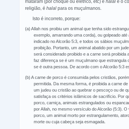
mataram (por choque ou elétrico, etc) é
halal
e o c
religião, é
halal
para os muçulmanos.
Isto é incorreto, porque:
(a) Allah nos proibiu um animal que tenha sido estrang
exemplo, amarrando uma corda), ou golpeado até
indicado no Alcorão 5:3, e todos os sábios muç
proibição. Portanto, um animal abatido por um jud
será considerado proibido e a carne será proibida
faz diferença se é um muçulmano que estrangula 
se é outra pessoa. De acordo com o Alcorão 5:3 es
(b) A carne de porco é consumida pelos cristãos, por
permitida. Da mesma forma, é proibida a carne de
um judeu ou cristão ao quebrar o pescoço ou de q
satisfaça os critérios islâmicos de sacrifício. Por
porco, carniça, animais estrangulados ou espancad
por Allah, no mesmo versículo do Alcorão (5:3). O 
porco, um animal morto por estrangulamento, atord
morte ou cuja cabeça seja esmagada.