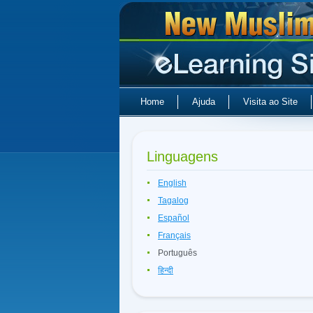
Home
Ajuda
Visita ao Site
Linguagens
English
Tagalog
Español
Français
Português
हिन्दी