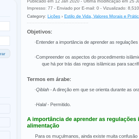
Publicado em 12 Jan 2020 - Última modificação em 25 
Impresso: 77 - Enviado por E-mail: 0 - Vizualizado: 8,510 
Category:
Lições
›
Estilo de Vida, Valores Morais e Práti
Objetivos:
·Entender a importância de aprender as regulações
rar
·Compreender os aspectos do procedimento islâmico
que há por trás das regras islâmicas para sacrif
Termos em árabe:
·
Qiblah
- A direção em que se orienta durante as or
·
Halal
- Permitido.
A importância de aprender as regulações 
alimentação
Para os muçulmanos, ainda existe muita confusão