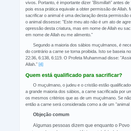
vivos. Portanto, é importante dizer
"Bismillah
" antes de
pois essa prática equivale a obter permissão de Allah.
sacrificar o animal é uma declaração desta permissão d
o animal dissesse: "Este meu ato não é um ato de agre
opressão desta criatura, mas em nome de Allah eu sacr
em nome de Allah eu me alimento."
Segundo a maioria dos sábios muçulmanos, é nece
do contrário a carne se torna proibida. Isto se baseia no
22:36, 6:138, 6:119. O Profeta Muhammad disse: "Ass
Allah."
[4]
Quem está qualificado para sacrificar?
O muçulmano, o judeu e o cristão estão qualificados
a grande maioria dos sábios, a carne sacrificada por u
os mesmos critérios que as de um muçulmano. Se não 
então a carne será considerada como a de um "animal m
Objeção comum
Algumas pessoas dizem que enquanto o Povo d