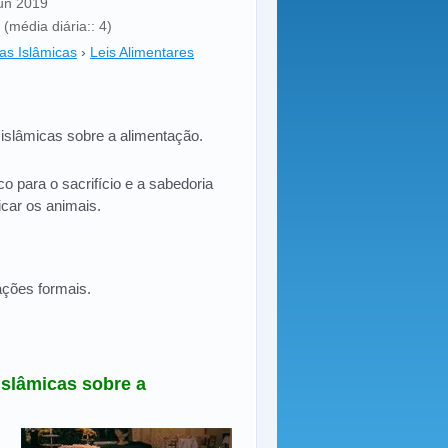
Jun 2019
(média diária:: 4)
cas Islâmicas
›
Leis Alimentares
 islâmicas sobre a alimentação.
 para o sacrifício e a sabedoria
icar os animais.
ações formais.
islâmicas sobre a