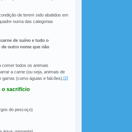
condição de terem sido abatidos em
quadre numa das categorias
 carne de suíno e tudo o
o de outro nome que não
iu comer todos os animais
rrar a carne (ou seja, animais de
 garras (como águias e falcões).
[2]
o sacrifício
argos do pescoço)
a água; garganta)