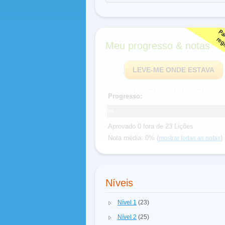
Meu progresso & notas
LEVE-ME ONDE ESTAVA
Progresso:
0%
Aprovado 0 fora de 23 Lições
Nota média: 0% (
)
mostrar todas as notas
Níveis
Nível 1
(23)
Nível 2
(25)