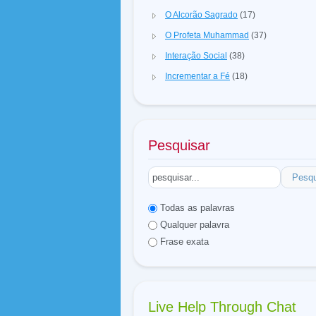
O Alcorão Sagrado
(17)
O Profeta Muhammad
(37)
Interação Social
(38)
Incrementar a Fé
(18)
Pesquisar
Pesqu
Todas as palavras
Qualquer palavra
Frase exata
Live Help Through Chat