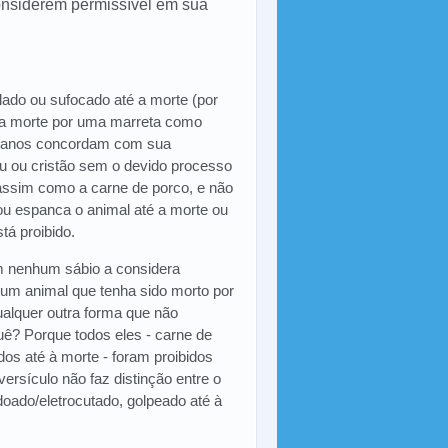
onsiderem permissível em sua
ulado ou sufocado até a morte (por
 a morte por uma marreta como
ulmanos concordam com sua
eu ou cristão sem o devido processo
 assim como a carne de porco, e não
ou espanca o animal até a morte ou
tá proibido.
ém nenhum sábio a considera
 um animal que tenha sido morto por
ualquer outra forma que não
 quê? Porque todos eles - carne de
os até à morte - foram proibidos
versículo não faz distinção entre o
oado/eletrocutado, golpeado até à