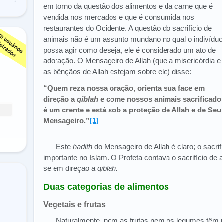
em torno da questão dos alimentos e da carne que é
vendida nos mercados e que é consumida nos
restaurantes do Ocidente. A questão do sacrifício de
animais não é um assunto mundano no qual o indivídu
possa agir como deseja, ele é considerado um ato de
adoração. O Mensageiro de Allah (que a misericórdia e
as bênçãos de Allah estejam sobre ele) disse:
“Quem reza nossa oração, orienta sua face em
direção a
qiblah
e come nossos animais sacrificado
é um crente e está sob a proteção de Allah e de Seu
Mensageiro.”
[1]
Este
hadith
do Mensageiro de Allah é claro; o sacri
importante no Islam. O Profeta contava o sacrifício de 
se em direção a
qiblah.
Duas categorias de alimentos
Vegetais e frutas
Naturalmente, nem as frutas nem os legumes têm r