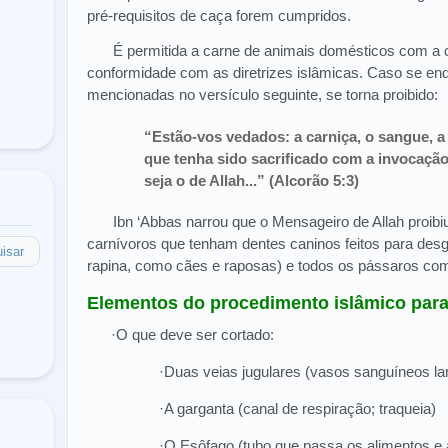
pré-requisitos de caça forem cumpridos.
É permitida a carne de animais domésticos com a 
conformidade com as diretrizes islâmicas. Caso se en
mencionadas no versículo seguinte, se torna proibido:
“Estão-vos vedados: a carniça, o sangue, a
que tenha sido sacrificado com a invocaçã
seja o de Allah...” (Alcorão 5:3)
Ibn ‘Abbas narrou que o Mensageiro de Allah proib
carnívoros que tenham dentes caninos feitos para desga
isar
rapina, como cães e raposas) e todos os pássaros com
Elementos do procedimento islâmico para 
·O que deve ser cortado:
·Duas veias jugulares (vasos sanguíneos l
·A garganta (canal de respiração; traqueia)
·O Esôfago (tubo que passa os alimentos e 