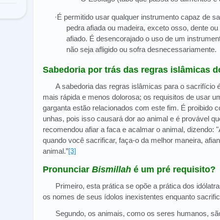
·É permitido usar qualquer instrumento capaz de san
pedra afiada ou madeira, exceto osso, dente ou
afiado. É desencorajado o uso de um instrumen
não seja afligido ou sofra desnecessariamente.
Sabedoria por trás das regras islâmicas do
A sabedoria das regras islâmicas para o sacrifício é
mais rápida e menos dolorosa; os requisitos de usar um
garganta estão relacionados com este fim. É proibido 
unhas, pois isso causará dor ao animal e é provável qu
recomendou afiar a faca e acalmar o animal, dizendo: 
quando você sacrificar, faça-o da melhor maneira, afia
animal.”
[3]
Pronunciar
Bismillah
é um pré requisito?
Primeiro, esta prática se opõe a prática dos idóla
os nomes de seus ídolos inexistentes enquanto sacrif
Segundo, os animais, como os seres humanos, são 