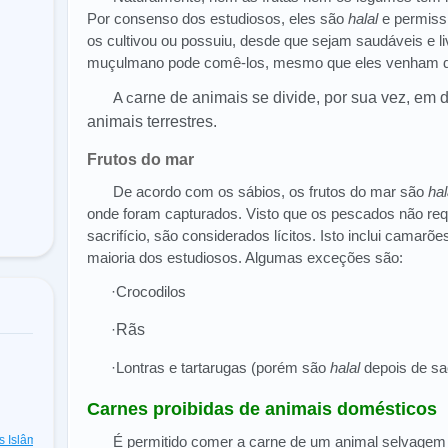
Por consenso dos estudiosos, eles são
halal
e permiss
os cultivou ou possuiu, desde que sejam saudáveis e l
muçulmano pode comê-los, mesmo que eles venham de 
A c
arne de animais se divide, por sua vez, em d
animais terrestres.
Frutos do mar
De acordo com os sábios, os frutos do mar são
hal
onde foram capturados. Visto que os pescados não re
sacrifício, são considerados lícitos. Isto inclui camarõ
maioria dos estudiosos. Algumas exceções são:
·Crocodilos
·
Rãs
·Lontras e tartarugas (porém são
halal
depois de sac
Carnes proibidas de animais domésticos
as Islâmicas
(48)
É permitido comer a carne de um animal selvagem 