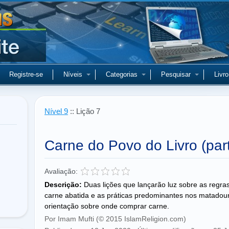
Registre-se
Níveis
Categorias
Pesquisar
Livro
Nível 9
:: Lição 7
Carne do Povo do Livro (par
Avaliação:
Descrição:
Duas lições que lançarão luz sobre as regra
carne abatida e as práticas predominantes nos matadour
orientação sobre onde comprar carne.
Por Imam Mufti (© 2015 IslamReligion.com)