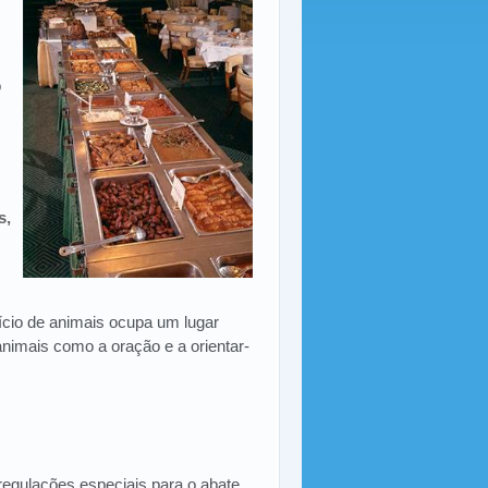
o
s,
fício de animais ocupa um lugar
animais como a oração e a orientar-
egulações especiais para o abate.