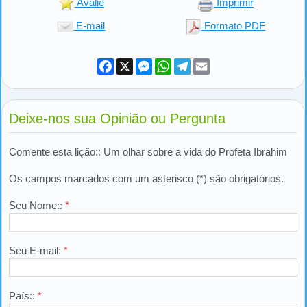
Avalie
Imprimir
E-mail
Formato PDF
Facebook
X
Messenger
WhatsApp
Telegram
Email
Deixe-nos sua Opinião ou Pergunta
Comente esta lição:: Um olhar sobre a vida do Profeta Ibrahim
Os campos marcados com um asterisco (*) são obrigatórios.
Seu Nome::
*
Seu E-mail:
*
País::
*