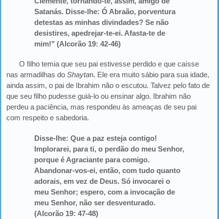
Clemente, tornando-te, assim, amigo de
Satanás. Disse-lhe: Ó Abraão, porventura
detestas as minhas divindades? Se não
desistires, apedrejar-te-ei. Afasta-te de
mim!" (Alcorão 19: 42-46)
O filho temia que seu pai estivesse perdido e que caísse
nas armadilhas do
Shayta
n. Ele era muito sábio para sua idade,
ainda assim, o pai de Ibrahim não o escutou. Talvez pelo fato de
que seu filho pudesse guiá-lo ou ensinar algo. Ibrahim não
perdeu a paciência, mas respondeu às ameaças de seu pai
com respeito e sabedoria.
Disse-lhe: Que a paz esteja contigo!
Implorarei, para ti, o perdão do meu Senhor,
porque é Agraciante para comigo.
Abandonar-vos-ei, então, com tudo quanto
adorais, em vez de Deus. Só invocarei o
meu Senhor; espero, com a invocação de
meu Senhor, não ser desventurado.
(Alcorão 19: 47-48)