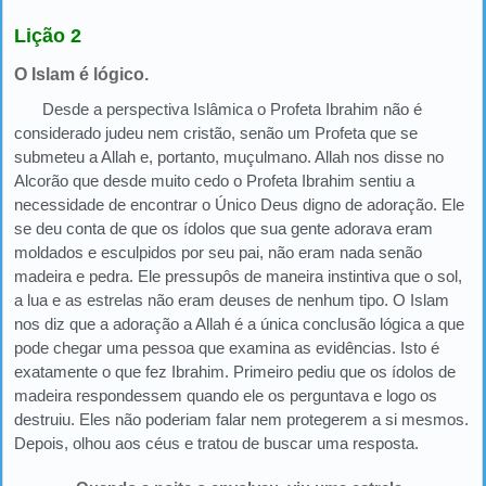
Lição 2
O Islam é lógico.
Desde a perspectiva Islâmica o Profeta Ibrahim não é
considerado judeu nem cristão, senão um Profeta que se
submeteu a Allah e, portanto, muçulmano. Allah nos disse no
Alcorão que desde muito cedo o Profeta Ibrahim sentiu a
necessidade de encontrar o Único Deus digno de adoração. Ele
se deu conta de que os ídolos que sua gente adorava eram
moldados e esculpidos por seu pai, não eram nada senão
madeira e pedra. Ele pressupôs de maneira instintiva que o sol,
a lua e as estrelas não eram deuses de nenhum tipo. O Islam
nos diz que a adoração a Allah é a única conclusão lógica a que
pode chegar uma pessoa que examina as evidências. Isto é
exatamente o que fez Ibrahim. Primeiro pediu que os ídolos de
madeira respondessem quando ele os perguntava e logo os
destruiu. Eles não poderiam falar nem protegerem a si mesmos.
Depois, olhou aos céus e tratou de buscar uma resposta.