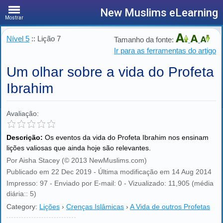
New Muslims eLearning
Mostrar
Nível 5
:: Lição 7
Tamanho da fonte:
Ir para as ferramentas do artigo
Um olhar sobre a vida do Profeta
Ibrahim
Avaliação:
Descrição:
Os eventos da vida do Profeta Ibrahim nos ensinam
lições valiosas que ainda hoje são relevantes.
Por Aisha Stacey (© 2013 NewMuslims.com)
Publicado em 22 Dec 2019 - Última modificação em 14 Aug 2014
Impresso: 97 - Enviado por E-mail: 0 - Vizualizado: 11,905 (média
diária:: 5)
Category:
Lições
›
Crenças Islâmicas
›
A Vida de outros Profetas