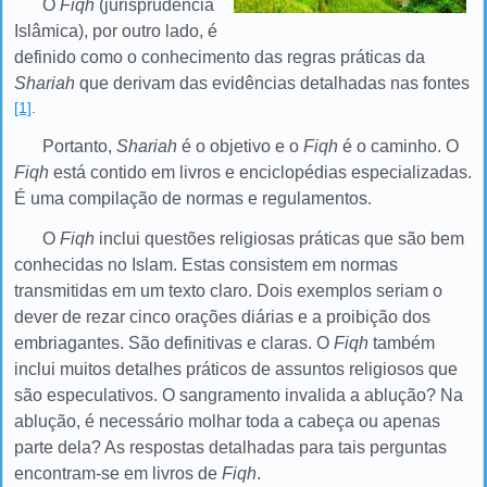
O
Fiqh
(jurisprudência
Islâmica), por outro lado, é
definido como o conhecimento das regras práticas da
Shariah
que derivam das evidências detalhadas nas fontes
[1]
.
Portanto,
Shariah
é o objetivo e o
Fiqh
é o caminho. O
Fiqh
está contido em livros e enciclopédias especializadas.
É uma compilação de normas e regulamentos
.
O
Fiqh
inclui questões religiosas práticas que são bem
conhecidas no Islam. Estas consistem em normas
transmitidas em um texto claro. Dois exemplos seriam o
dever de rezar cinco orações diárias e a proibição dos
embriagantes. São definitivas e claras. O
Fiqh
também
inclui muitos detalhes práticos de assuntos religiosos que
são especulativos. O sangramento invalida a ablução? Na
ablução, é necessário molhar toda a cabeça ou apenas
parte dela? As respostas
detalhadas
para tais perguntas
encontram-se em livros de
Fiqh
.