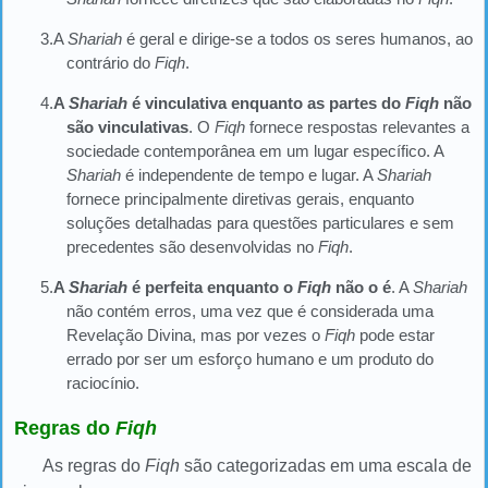
3.A
Shariah
é geral e dirige-se a todos os seres humanos, ao
contrário do
Fiqh
.
4.
A
Shariah
é vinculativa enquanto as partes do
Fiqh
não
são vinculativas
. O
Fiqh
fornece respostas relevantes a
sociedade contemporânea em um lugar específico. A
Shariah
é independente de tempo e lugar. A
Shariah
fornece principalmente diretivas gerais, enquanto
soluções detalhadas para questões particulares e sem
precedentes são desenvolvidas no
Fiqh
.
5.
A
Shariah
é perfeita enquanto o
Fiqh
não o é
. A
Shariah
não contém erros, uma vez que é considerada uma
Revelação Divina, mas por vezes o
Fiqh
pode estar
errado por ser um esforço humano e um produto do
raciocínio.
Regras do
Fiqh
As regras do
Fiqh
são categorizadas em uma escala de