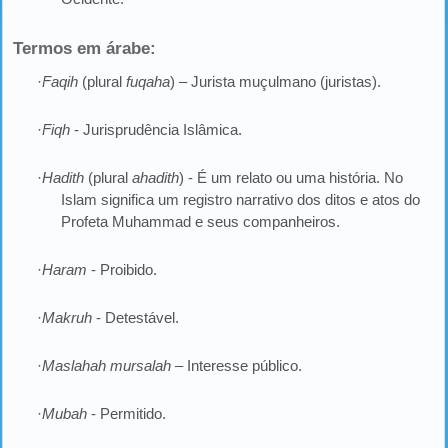
Termos em árabe:
·
Faqih
(plural
fuqaha
) – Jurista muçulmano (juristas).
·
Fiqh
- Jurisprudência Islâmica.
·
Hadith
(plural
ahadith
) - É um relato ou uma história. No
Islam significa um registro narrativo dos ditos e atos do
Profeta Muhammad e seus companheiros.
·
Haram
- Proibido.
·
Makruh
- Detestável.
·
Maslahah mursalah
– Interesse público.
·
Mubah
- Permitido.