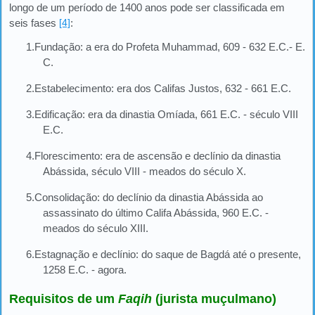
longo de um período de 1400 anos pode ser classificada em
seis fases
[4]
:
1.Fundação: a era do Profeta Muhammad, 609 - 632 E.C.- E.
C.
2.Estabelecimento: era dos Califas Justos, 632 - 661 E.C.
3.Edificação: era da dinastia Omíada, 661 E.C. - século VIII
E.C.
4.Florescimento: era de ascensão e declínio da dinastia
Abássida, século VIII - meados do século X.
5.Consolidação: do declínio da dinastia Abássida ao
assassinato do último Califa Abássida, 960 E.C. -
meados do século XIII.
6.Estagnação e declínio: do saque de Bagdá até o presente,
1258 E.C. - agora.
Requisitos de um
Faqih
(jurista muçulmano)