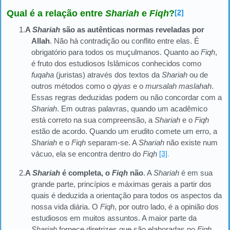
Qual é a relação entre
Shariah
e
Fiqh
?
[2]
1.
A
Shariah
são as autênticas normas reveladas por
Allah
. Não há contradição ou conflito entre elas. É
obrigatório para todos os muçulmanos. Quanto ao
Fiqh
,
é fruto dos estudiosos Islâmicos conhecidos como
fuqaha
(juristas) através dos textos da
Shariah
ou de
outros métodos como o
qiyas
e o
mursalah maslahah
.
Essas regras deduzidas podem ou não concordar com a
Shariah
. Em outras palavras, quando um acadêmico
está correto na sua compreensão, a
Shariah
e o
Fiqh
estão de acordo. Quando um erudito comete um erro, a
Shariah
e o
Fiqh
separam-se. A
Shariah
não existe num
vácuo, ela se encontra dentro do
Fiqh
[3]
.
2.
A
Shariah
é completa, o
Fiqh
não
. A
Shariah
é em sua
grande parte, princípios e máximas gerais a partir dos
quais é deduzida a orientação para todos os aspectos da
nossa vida diária. O
Fiqh
, por outro lado, é a opinião dos
estudiosos em muitos assuntos. A maior parte da
Shariah
fornece diretrizes que são elaboradas no
Fiqh
.