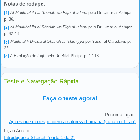
Notas de rodapé:
[1]
Al-Madkhal ila al-Shariah wa Fiqh al-Islami
pelo Dr. Umar al-Ashqar,
p. 36.
[2]
Al-Madkhal ila al-Shariah wa Fiqh al-Islami
pelo Dr. Umar al-Ashqar,
p. 42-43.
[3]
Madkhal li-Dirasa al-Shariah al-Islamiyya
por Yusuf al-Qaradawi, p.
22.
[4]
A Evolução do
Fiqh
pelo Dr. Bilal Philips p. 17-18.
Teste e Navegação Rápida
Faça o teste agora!
Próxima Lição:
Ações que correspondem à natureza humana (sunan ul-fitrah)
Lição Anterior:
Introdução à Shariah (parte 1 de 2)