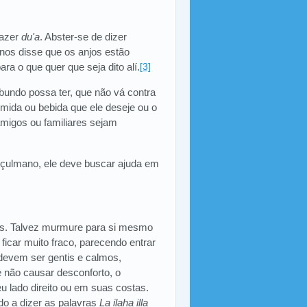
fazer
du'a
. Abster-se de dizer
nos disse que os anjos estão
ara o que quer que seja dito alí.
[3]
bundo possa ter, que não vá contra
mida ou bebida que ele deseje ou o
 amigos ou familiares sejam
uçulmano, ele deve buscar ajuda em
s. Talvez murmure para si mesmo
ficar muito fraco, parecendo entrar
 devem ser gentis e calmos,
e não causar desconforto, o
eu lado direito ou em suas costas.
ado a dizer as palavras
La ilaha illa