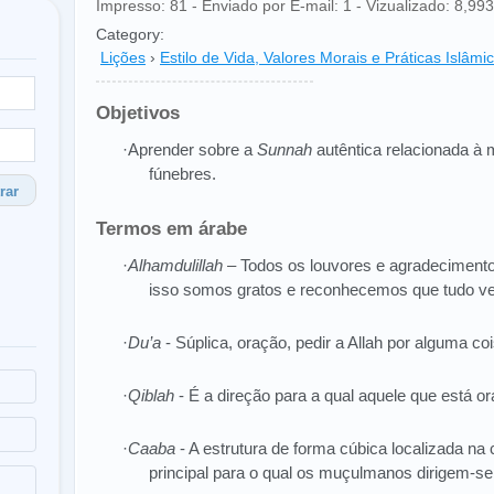
Impresso: 81 - Enviado por E-mail: 1 - Vizualizado: 8,993 
Category:
Lições
›
Estilo de Vida, Valores Morais e Práticas Islâmi
Objetivos
·Aprender sobre a
Sunnah
autêntica relacionada à 
fúnebres.
rar
Termos em árabe
·
Alhamdulillah
– Todos os louvores e agradeciment
isso somos gratos e reconhecemos que tudo ve
·
Du’a
- Súplica, oração, pedir a Allah por alguma coi
·
Qiblah
- É a direção para a qual aquele que está or
·
Caaba
- A estrutura de forma cúbica localizada n
principal para o qual os muçulmanos dirigem-se