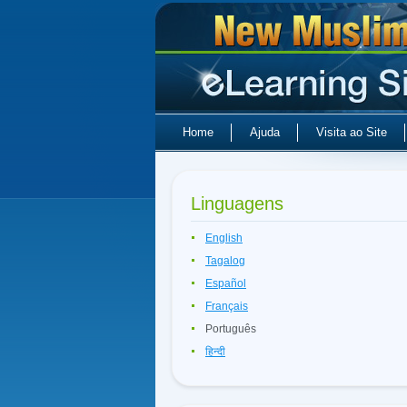
Home
Ajuda
Visita ao Site
Linguagens
English
Tagalog
Español
Français
Português
हिन्दी