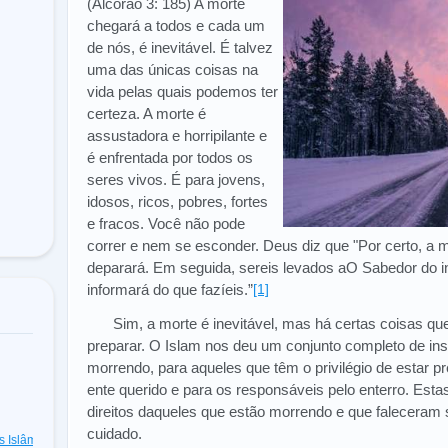
(Alcorão 3: 185) A morte
chegará a todos e cada um
de nós, é inevitável. É talvez
uma das únicas coisas na
vida pelas quais podemos ter
certeza. A morte é
assustadora e horripilante e
é enfrentada por todos os
seres vivos. É para jovens,
idosos, ricos, pobres, fortes
e fracos. Você não pode
correr e nem se esconder. Deus diz que "Por certo, a mo
deparará. Em seguida, sereis levados aO Sabedor do inv
informará do que fazíeis.”
[1]
Sim, a morte é inevitável, mas há certas coisas qu
preparar. O Islam nos deu um conjunto completo de in
morrendo, para aqueles que têm o privilégio de estar
ente querido e para os responsáveis pelo enterro. Est
direitos daqueles que estão morrendo e que faleceram
cuidado.
as Islâmicas
(48)