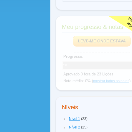
Meu progresso & notas
LEVE-ME ONDE ESTAVA
Progresso:
0%
Aprovado 0 fora de 23 Lições
Nota média: 0% (
)
mostrar todas as notas
Níveis
Nível 1
(23)
Nível 2
(25)