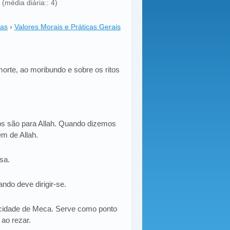
(média diária:: 4)
cas
›
Valores Morais e Práticas Gerais
morte, ao moribundo e sobre os ritos
os são para Allah. Quando dizemos
m de Allah.
sa.
ando deve dirigir-se.
a cidade de Meca. Serve como ponto
 ao rezar.