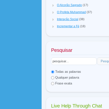
O Alcorão Sagrado
(17)
O Profeta Muhammad
(37)
Interação Social
(38)
Incrementar a Fé
(18)
Pesquisar
Pesqu
Todas as palavras
Qualquer palavra
Frase exata
Live Help Through Chat