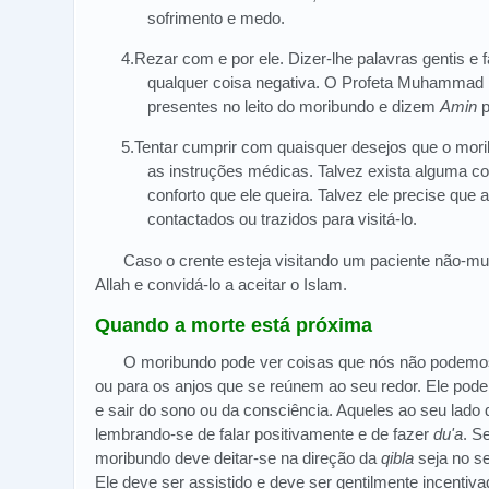
sofrimento e medo.
4.Rezar com e por ele. Dizer-lhe palavras gentis e 
qualquer coisa negativa. O Profeta Muhammad 
presentes no leito do moribundo e dizem
Amin
p
5.Tentar cumprir com quaisquer desejos que o mori
as instruções médicas. Talvez exista alguma co
conforto que ele queira. Talvez ele precise que
contactados ou trazidos para visitá-lo.
Caso o crente esteja visitando um paciente não-m
Allah e convidá-lo a aceitar o Islam.
Quando a morte está próxima
O moribundo pode ver coisas que nós não podemo
ou para os anjos que se reúnem ao seu redor. Ele pode 
e sair do sono ou da consciência. Aqueles ao seu lado
lembrando-se de falar positivamente e de fazer
du'a
. S
moribundo deve deitar-se na direção da
qibla
seja no s
Ele deve ser assistido e deve ser gentilmente incentiv