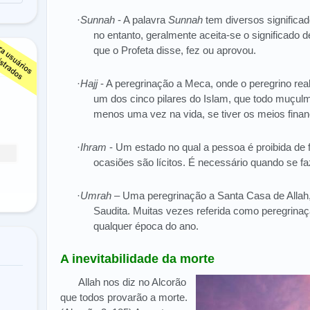
·
Sunnah
- A palavra
Sunnah
tem diversos significa
no entanto, geralmente aceita-se o significado de
que o Profeta disse, fez ou aprovou.
·
Hajj
- A peregrinação a Meca, onde o peregrino real
um dos cinco pilares do Islam, que todo muçul
menos uma vez na vida, se tiver os meios financ
·
Ihram
- Um estado no qual a pessoa é proibida de 
ocasiões são lícitos. É necessário quando se fa
·
Umrah
– Uma peregrinação a Santa Casa de Allah,
Saudita. Muitas vezes referida como peregrina
qualquer época do ano.
A inevitabilidade da morte
Allah nos diz no Alcorão
que todos provarão a morte.