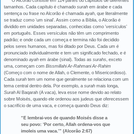
O Alcorão consiste em 114 partes ou capítulos de diferentes
tamanhos. Cada capítulo é chamado
surah
em árabe e cada
sentença ou frase no Alcorão é chamada
ayah
, que literalmente
se traduz como 'um sinal'. Assim como a Bíblia, o Alcorão é
dividido em unidades separadas, conhecidas como 'versículos'
em português. Esses versículos não têm um comprimento
padrão; e onde cada um começa e termina não foi decidido
pelos seres humanos, mas foi ditado por Deus. Cada um é
pronunciado individualmente e tem um significado fechado, e é
denominado
ayah
em árabe (sinal). Todas as
surahs
, exceto
uma, começam com
Bissmillahi Ar-Rahmani Ar-Rahim
(Começo com o nome de Allah, o Clemente, o Misericordioso).
Cada
surah
tem um nome que geralmente se relaciona com um
tema central dentro dela. Por exemplo, a
surah
mais longa,
Surah
Al Baqarah (A vaca), leva esse nome devido ao relato
sobre Moisés, quando ele ordenou aos judeus que oferecessem
o sacrifício de uma vaca, e começa quando Deus diz:
“E lembrai-vos de quando Moisés disse a
seu povo: ‘Por certo, Allah ordena-vos que
imoleis uma vaca.’” (Alcorão 2:67)