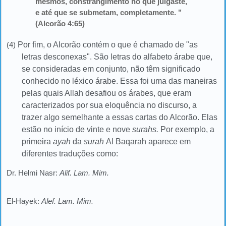
mesmos, constrangimento no que julgaste,
e até que se submetam, completamente. "
(Alcorão 4:65)
(4)
Por fim, o Alcorão contém o que é chamado de "as
letras desconexas". São letras do alfabeto árabe que,
se consideradas em conjunto, não têm significado
conhecido no léxico árabe. Essa foi uma das maneiras
pelas quais Allah desafiou os árabes, que eram
caracterizados por sua eloquência no discurso, a
trazer algo semelhante a essas cartas do Alcorão. Elas
estão no início de vinte e nove
surahs.
Por exemplo, a
primeira
ayah
da
surah
Al Baqarah aparece em
diferentes traduções como:
Dr. Helmi Nasr:
Alif. Lam. Mim.
El-Hayek:
Alef. Lam. Mim.