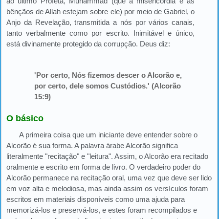
ao último Profeta, Muhammad (que a misericórdia e as
bênçãos de Allah estejam sobre ele) por meio de Gabriel, o
Anjo da Revelação, transmitida a nós por vários canais,
tanto verbalmente como por escrito. Inimitável e único,
está divinamente protegido da corrupção. Deus diz:
'Por certo, Nós fizemos descer o Alcorão e,
por certo, dele somos Custódios.' (Alcorão
15:9)
O básico
A primeira coisa que um iniciante deve entender sobre o
Alcorão é sua forma. A palavra árabe Alcorão significa
literalmente "recitação" e "leitura". Assim, o Alcorão era recitado
oralmente e escrito em forma de livro. O verdadeiro poder do
Alcorão permanece na recitação oral, uma vez que deve ser lido
em voz alta e melodiosa, mas ainda assim os versículos foram
escritos em materiais disponíveis como uma ajuda para
memorizá-los e preservá-los, e estes foram recompilados e