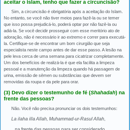
aceitar o Islam, tenho que fazer a circuncisão?
Sim, a circuncisão é obrigatória após a aceitação do Islam.
No entanto, se você não tiver meios para fazê-la ou se temer
que isso possa prejudicá-lo, poderá optar por não fazê-la ou
adiá-la. Se você decidir prosseguir com esse meritório ato de
adoração, não é necessário ir ao extremo e correr para executá-
la. Certifique-se de encontrar um bom cirurgião que seja
especialista neste campo antes de dar esse passo. A lesão na
pele leva cerca de uma semana para cicatrizar completamente.
Um dos benefícios de realizá-la é que ela facilita a limpeza
pessoal e a manutenção da limpeza quando há passagem de
urina, emissão de sêmen ou substâncias que devem ser
removidas da roupa e da pele para orar.
(3) Devo dizer o testemunho de fé (
Shahadah
) na
frente das pessoas?
Não. Você não precisa pronunciar os dois testemunhos:
La ilaha illa Allah, Muhammad-ur-Rasul Allah
,
...na frente das pessoas para ser considerado