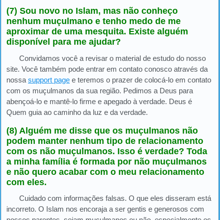
(7) Sou novo no Islam, mas não conheço
nenhum muçulmano e tenho medo de me
aproximar de uma mesquita. Existe alguém
disponível para me ajudar?
Convidamos você a revisar o material de estudo do nosso
site. Você também pode entrar em contato conosco através da
nossa
support page
e teremos o prazer de colocá-lo em contato
com os muçulmanos da sua região. Pedimos a Deus para
abençoá-lo e mantê-lo firme e apegado à verdade. Deus é
Quem guia ao caminho da luz e da verdade.
(8) Alguém me disse que os muçulmanos não
podem manter nenhum tipo de relacionamento
com os não muçulmanos. Isso é verdade? Toda
a minha família é formada por não muçulmanos
e não quero acabar com o meu relacionamento
com eles.
Cuidado com informações falsas. O que eles disseram está
incorreto. O Islam nos encoraja a ser gentis e generosos com
nossos parentes, sejam muçulmanos ou não, especialmente os