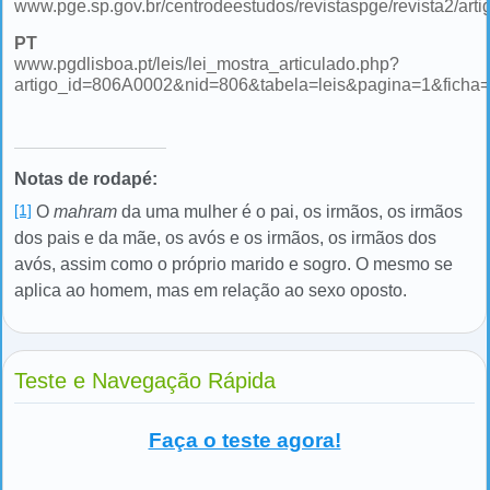
www.pge.sp.gov.br/centrodeestudos/revistaspge/revista2/arti
PT
www.pgdlisboa.pt/leis/lei_mostra_articulado.php?
artigo_id=806A0002&nid=806&tabela=leis&pagina=1&ficha
Notas de rodapé:
[1]
O
mahram
da uma mulher é o pai, os irmãos, os irmãos
dos pais e da mãe, os avós e os irmãos, os irmãos dos
avós, assim como o próprio marido e sogro. O mesmo se
aplica ao homem, mas em relação ao sexo oposto.
Teste e Navegação Rápida
Faça o teste agora!