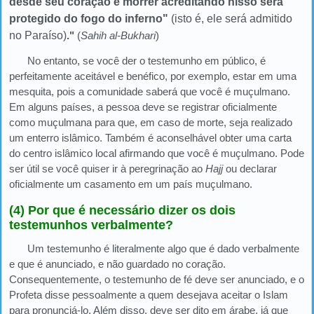
desde seu coração e morrer acreditando nisso será
protegido do fogo do inferno"
(isto é, ele será admitido
no Paraíso)
."
(
Sahih al-Bukhari
)
No entanto, se você der o testemunho em público, é
perfeitamente aceitável e benéfico, por exemplo, estar em uma
mesquita, pois a comunidade saberá que você é muçulmano.
Em alguns países, a pessoa deve se registrar oficialmente
como muçulmana para que, em caso de morte, seja realizado
um enterro islâmico. Também é aconselhável obter uma carta
do centro islâmico local afirmando que você é muçulmano. Pode
ser útil se você quiser ir à peregrinação ao
Hajj
ou declarar
oficialmente um casamento em um país muçulmano.
(4) Por que é necessário dizer os dois
testemunhos verbalmente?
Um testemunho é literalmente algo que é dado verbalmente
e que é anunciado, e não guardado no coração.
Consequentemente, o testemunho de fé deve ser anunciado, e o
Profeta disse pessoalmente a quem desejava aceitar o Islam
para pronunciá-lo. Além disso, deve ser dito em árabe, já que