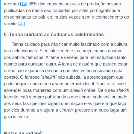
mesmo.
[14]
88% das imagens sexuais de produção privada
publicadas na mídia são roubadas por sites pornográficos e
disseminadas ao público, muitas vezes sem o conhecimento do
sujeito.
[15]
6. Tenha cuidado ao cultuar as celebridades.
Tenha cuidado para não ficar muito fascinado com a cultura
das celebridades. Sim, infelizmente, os muçulmanos gostam
dos sábios famosos. A fama é veneno para um estudioso tanto
quanto para qualquer outro. A fama de alguém que parece estar
online não é garantia de que o que eles estão ensinando está
correto. O famoso
"sheikh"
não substitui a aprendizagem que
pode adquirir com o seu
Imam
ou erudito local. Nunca se pode
aprender boas maneiras com um
sheikh
online. Se o seu
sheikh
favorito está sempre publicando o que come, onde vai, ou pede
aos seus fãs que lhes digam que oração eles querem que faça
por eles durante a viagem a
Umrah,
procure em outro lugar um
guia islâmico.
Notas de rodapé: