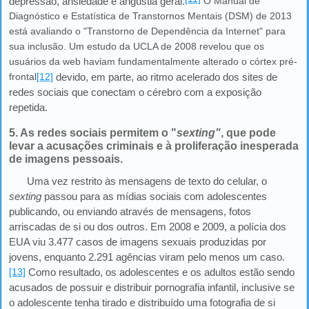
depressão, ansiedade e angústia geral.
O Manual de
Diagnóstico e Estatística de Transtornos Mentais (DSM) de 2013
está avaliando o "Transtorno de Dependência da Internet" para
sua inclusão. Um estudo da UCLA de 2008 revelou que os
usuários da web haviam fundamentalmente alterado o córtex pré-
frontal
[12]
devido, em parte, ao ritmo acelerado dos sites de
redes sociais que conectam o cérebro com a exposição
repetida.
5. As redes sociais permitem o "
sexting"
, que pode
levar a acusações criminais e à proliferação inesperada
de imagens pessoais.
Uma vez restrito às mensagens de texto do celular, o
sexting
passou para as mídias sociais com adolescentes
publicando, ou enviando através de mensagens, fotos
arriscadas de si ou dos outros. Em 2008 e 2009, a polícia dos
EUA viu 3.477 casos de imagens sexuais produzidas por
jovens, enquanto 2.291 agências viram pelo menos um caso.
[13]
Como resultado, os adolescentes e os adultos estão sendo
acusados de possuir e distribuir pornografia infantil, inclusive se
o adolescente tenha tirado e distribuído uma fotografia de si