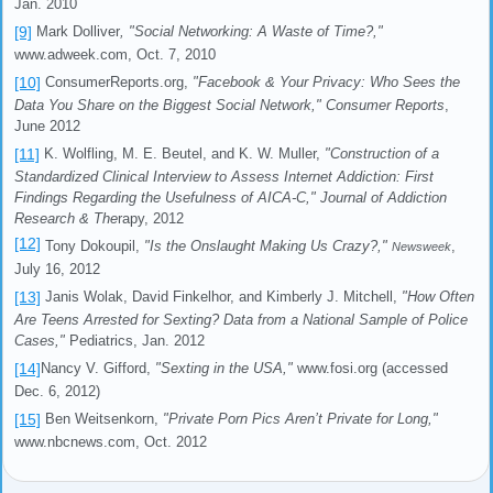
Jan. 2010
[9]
Mark Dolliver
, "Social Networking: A Waste of Time?,"
www.adweek.com, Oct. 7, 2010
[10]
ConsumerReports.org,
"Facebook & Your Privacy: Who Sees the
Data You Share on the Biggest Social Network,"
Consumer Reports
,
June 2012
[11]
K. Wolfling, M. E. Beutel, and K. W. Muller,
"Construction of a
Standardized Clinical Interview to Assess Internet Addiction: First
Findings Regarding the Usefulness of AICA-C,"
Journal of Addiction
Research & The
rapy, 2012
[12]
Tony Dokoupil,
"Is the Onslaught Making Us Crazy?,"
,
Newsweek
July 16, 2012
[13]
Janis Wolak, David Finkelhor, and Kimberly J. Mitchell,
"How Often
Are Teens Arrested for Sexting? Data from a National Sample of Police
Cases,"
Pediatrics
, Jan. 2012
[14]
Nancy V. Gifford,
"Sexting in the USA,"
www.fosi.org (accessed
Dec. 6, 2012)
[15]
Ben Weitsenkorn,
"Private Porn Pics Aren’t Private for Long,"
www.nbcnews.com, Oct. 2012