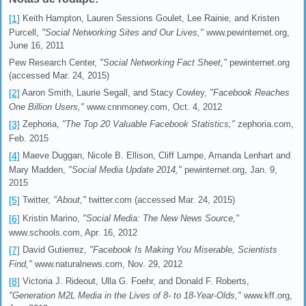
[1]
Keith Hampton, Lauren Sessions Goulet, Lee Rainie, and Kristen
Purcell,
"Social Networking Sites and Our Lives,"
www.pewinternet.org,
June 16, 2011
Pew Research Center,
"Social Networking Fact Sheet,"
pewinternet.org
(accessed Mar. 24, 2015)
[2]
Aaron Smith, Laurie Segall, and Stacy Cowley,
"Facebook Reaches
One Billion Users,"
www.cnnmoney.com, Oct. 4, 2012
[3]
Zephoria,
"The Top 20 Valuable Facebook Statistics,"
zephoria.com,
Feb. 2015
[4]
Maeve Duggan, Nicole B. Ellison, Cliff Lampe, Amanda Lenhart and
Mary Madden,
"Social Media Update 2014,"
pewinternet.org, Jan. 9,
2015
[5]
Twitter,
"About,"
twitter.com (accessed Mar. 24, 2015)
[6]
Kristin Marino,
"Social Media: The New News Source,"
www.schools.com, Apr. 16, 2012
[7]
David Gutierrez,
"Facebook Is Making You Miserable, Scientists
Find,"
www.naturalnews.com, Nov. 29, 2012
[8]
Victoria J. Rideout, Ulla G. Foehr, and Donald F. Roberts,
"Generation M2L Media in the Lives of 8- to 18-Year-Olds,"
www.kff.org,