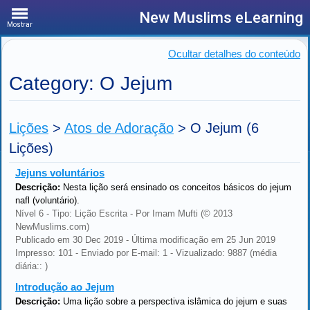
New Muslims eLearning
Mostrar
Ocultar detalhes do conteúdo
Category: O Jejum
Lições
>
Atos de Adoração
>
O Jejum
(6
Lições)
Jejuns voluntários
Descrição:
Nesta lição será ensinado os conceitos básicos do jejum
nafl (voluntário).
Nível 6 - Tipo: Lição Escrita - Por Imam Mufti (© 2013
NewMuslims.com)
Publicado em 30 Dec 2019 - Última modificação em 25 Jun 2019
Impresso: 101 - Enviado por E-mail: 1 - Vizualizado: 9887 (média
diária:: )
Introdução ao Jejum
Descrição:
Uma lição sobre a perspectiva islâmica do jejum e suas