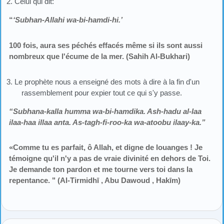
2. Celui qui dit:
“
‘Subhan-Allahi wa-bi-hamdi-hi.’
100 fois, aura ses péchés effacés même si ils sont aussi
nombreux que l'écume de la mer. (Sahih Al-Bukhari)
3. Le prophète nous a enseigné des mots à dire à la fin d'un
rassemblement pour expier tout ce qui s'y passe.
“Subhana-kalla humma wa-bi-hamdika. Ash-hadu al-laa
ilaa-haa illaa anta. As-tagh-fi-roo-ka wa-atoobu ilaay-ka.”
«Comme tu es parfait, ô Allah, et digne de louanges ! Je
témoigne qu'il n'y a pas de vraie divinité en dehors de Toi.
Je demande ton pardon et me tourne vers toi dans la
repentance. " (Al-Tirmidhī , Abu Dawoud , Hakīm)