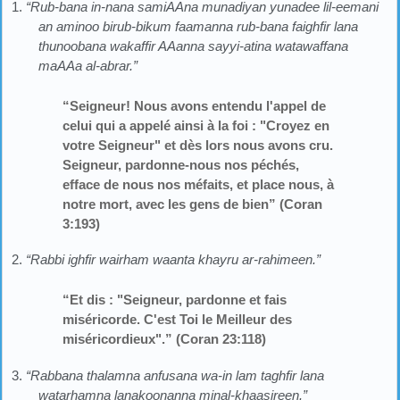
1.
“Rub-bana in-nana samiAAna munadiyan yunadee lil-eemani
an aminoo birub-bikum faamanna rub-bana faighfir lana
thunoobana wakaffir AAanna sayyi-atina watawaffana
maAAa al-abrar.”
“Seigneur! Nous avons entendu l'appel de
celui qui a appelé ainsi à la foi : "Croyez en
votre Seigneur" et dès lors nous avons cru.
Seigneur, pardonne-nous nos péchés,
efface de nous nos méfaits, et place nous, à
notre mort, avec les gens de bien” (Coran
3:193)
2.
“Rabbi ighfir wairham waanta khayru ar-rahimeen.”
“Et dis : "Seigneur, pardonne et fais
miséricorde. C'est Toi le Meilleur des
miséricordieux".” (Coran 23:118)
3.
“Rabbana thalamna anfusana wa-in lam taghfir lana
watarhamna lanakoonanna minal-khaasireen.”