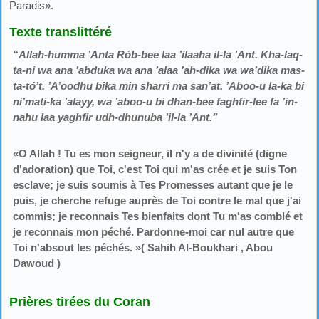
Paradis».
Texte translittéré
“Allah-humma ’Anta Rób-bee laa ’ilaaha il-la ’Ant. Kha-laq-
ta-ni wa ana ’abduka wa ana ’alaa ’ah-dika wa wa’dika mas-
ta-tó’t. ’A’oodhu bika min sharri ma san’at. ’Aboo-u la-ka bi
ni’mati-ka ’alayy, wa ’aboo-u bi dhan-bee faghfir-lee fa ’in-
nahu laa yaghfir udh-dhunuba ’il-la ’Ant.”
«O Allah ! Tu es mon seigneur, il n'y a de divinité (digne
d'adoration) que Toi, c'est Toi qui m'as crée et je suis Ton
esclave; je suis soumis à Tes Promesses autant que je le
puis, je cherche refuge auprès de Toi contre le mal que j'ai
commis; je reconnais Tes bienfaits dont Tu m'as comblé et
je reconnais mon péché. Pardonne-moi car nul autre que
Toi n'absout les péchés. »( Sahih Al-Boukhari , Abou
Dawoud )
Prières tirées du Coran