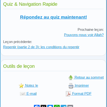
Quiz & Navigation Rapide
Répondez au quiz maintenant!
Prochaine leçon:
Pouvons-nous voir Allah?
Leçon précédente:
Repentir (partie 2 de 3): les conditions du repentir
Outils de leçon
Retour au sommet
Notez le
Imprimer
E-mail
Format PDF
Facebook
X
Messenger
WhatsApp
Telegram
Email