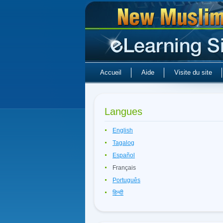
Accueil
Aide
Visite du site
Langues
English
Tagalog
Español
Français
Português
हिन्दी