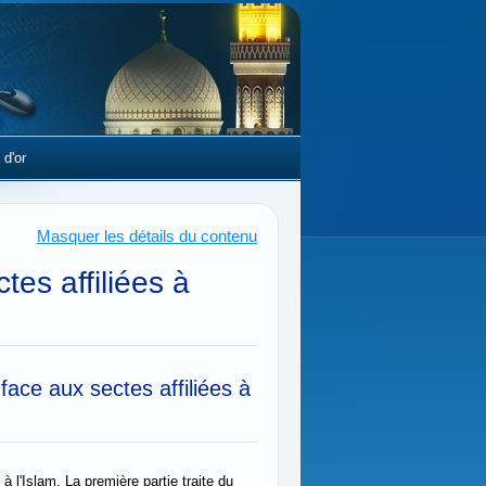
 d'or
Masquer les détails du contenu
tes affiliées à
 face aux sectes affiliées à
 l'Islam. La première partie traite du