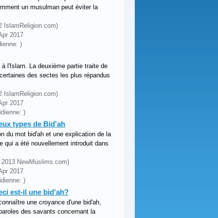
comment un musulman peut éviter la
12 IslamReligion.com)
 Apr 2017
ienne: )
à l'Islam. La deuxième partie traite de
 certaines des sectes les plus répandus
12 IslamReligion.com)
 Apr 2017
dienne: )
Deux types de Bid'ah
on du mot bid'ah et une explication de la
e qui a été nouvellement introduit dans
 (© 2013 NewMuslims.com)
 Apr 2017
dienne: )
eci est-il une bid'ah?
onnaître une croyance d'une bid'ah,
 paroles des savants concernant la