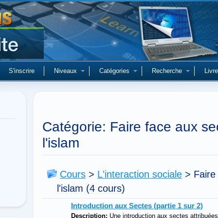
S'inscrire
Niveaux
Catégories
Recherche
Livre
Catégorie: Faire face aux sec
l'islam
Cours
>
L'interaction sociale
>
Faire
l'islam
(4 cours)
Introduction aux Sectes (partie 1 sur 2)
Description:
Une introduction aux sectes attribuées à