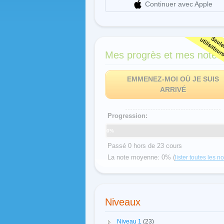
Continuer avec Apple
Mes progrès et mes notes
EMMENEZ-MOI OÙ JE SUIS
ARRIVÉ
Progression:
0%
Passé 0 hors de 23 cours
La note moyenne: 0% (
lister toutes les n
Niveaux
Niveau 1
(23)