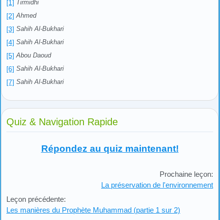
[1]
Tirmidhi
[2]
Ahmed
[3]
Sahih Al-Bukhari
[4]
Sahih Al-Bukhari
[5]
Abou Daoud
[6]
Sahih Al-Bukhari
[7]
Sahih Al-Bukhari
Quiz & Navigation Rapide
Répondez au quiz maintenant!
Prochaine leçon:
La préservation de l'environnement
Leçon précédente:
Les manières du Prophète Muhammad (partie 1 sur 2)