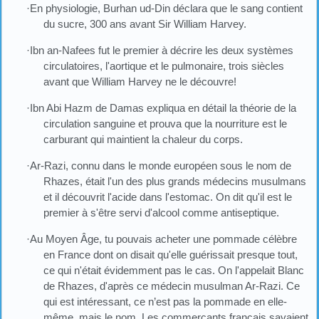
·En physiologie, Burhan ud-Din déclara que le sang contient
du sucre, 300 ans avant Sir William Harvey.
·Ibn an-Nafees fut le premier à décrire les deux systèmes
circulatoires, l'aortique et le pulmonaire, trois siècles
avant que William Harvey ne le découvre!
·Ibn Abi Hazm de Damas expliqua en détail la théorie de la
circulation sanguine et prouva que la nourriture est le
carburant qui maintient la chaleur du corps.
·Ar-Razi, connu dans le monde européen sous le nom de
Rhazes, était l'un des plus grands médecins musulmans
et il découvrit l'acide dans l'estomac. On dit qu'il est le
premier à s'être servi d'alcool comme antiseptique.
·Au Moyen Âge, tu pouvais acheter une pommade célèbre
en France dont on disait qu'elle guérissait presque tout,
ce qui n'était évidemment pas le cas. On l'appelait Blanc
de Rhazes, d'après ce médecin musulman Ar-Razi. Ce
qui est intéressant, ce n’est pas la pommade en elle-
même, mais le nom. Les commerçants français savaient