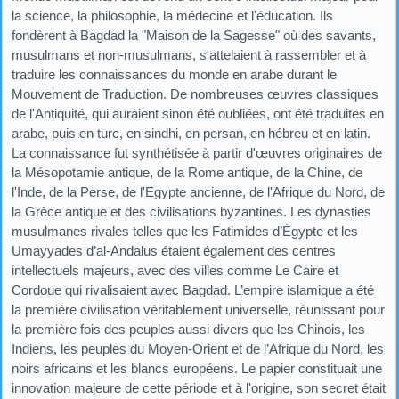
la science, la philosophie, la médecine et l'éducation. Ils
fondèrent à Bagdad la "Maison de la Sagesse" où des savants,
musulmans et non-musulmans, s'attelaient à rassembler et à
traduire les connaissances du monde en arabe durant le
Mouvement de Traduction. De nombreuses œuvres classiques
de l'Antiquité, qui auraient sinon été oubliées, ont été traduites en
arabe, puis en turc, en sindhi, en persan, en hébreu et en latin.
La connaissance fut synthétisée à partir d'œuvres originaires de
la Mésopotamie antique, de la Rome antique, de la Chine, de
l'Inde, de la Perse, de l'Egypte ancienne, de l'Afrique du Nord, de
la Grèce antique et des civilisations byzantines. Les dynasties
musulmanes rivales telles que les Fatimides d’Égypte et les
Umayyades d’al-Andalus étaient également des centres
intellectuels majeurs, avec des villes comme Le Caire et
Cordoue qui rivalisaient avec Bagdad. L’empire islamique a été
la première civilisation véritablement universelle, réunissant pour
la première fois des peuples aussi divers que les Chinois, les
Indiens, les peuples du Moyen-Orient et de l’Afrique du Nord, les
noirs africains et les blancs européens. Le papier constituait une
innovation majeure de cette période et à l'origine, son secret était