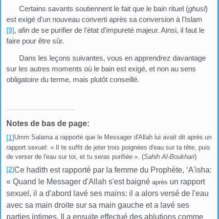
Certains savants soutiennent le fait que le bain rituel (
ghusl
)
est exigé d'un nouveau converti après sa conversion à l'Islam
[9]
, afin de se purifier de l'état d'impureté majeur. Ainsi, il faut le
faire pour être sûr.
Dans les leçons suivantes, vous en apprendrez davantage
sur les autres moments où le bain est exigé, et non au sens
obligatoire du terme, mais plutôt conseillé.
Notes de bas de page:
[1]
Umm Salama a rapporté que le Messager d'Allah lui avait dit après un
rapport sexuel: « Il te suffit de jeter trois poignées d'eau sur ta tête, puis
de verser de l'eau sur toi, et tu seras purifiée ». (
Sahih Al-Boukhari
)
[2]
Ce hadith est rapporté par la femme du Prophète, ‘A'isha:
« Quand le Messager d'Allah s'est baigné
un rapport
après
sexuel, il a d'abord lavé ses mains: il a alors versé de l'eau
avec sa main droite sur sa main gauche et a lavé ses
parties intimes. Il a ensuite effectué des ablutions comme