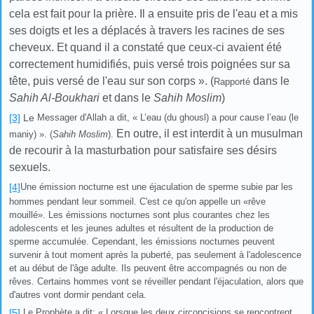
cela est fait pour la prière. Il a ensuite pris de l'eau et a mis
ses doigts et les a déplacés à travers les racines de ses
cheveux. Et quand il a constaté que ceux-ci avaient été
correctement humidifiés, puis versé trois poignées sur sa
tête, puis versé de l'eau sur son corps »
. (
dans le
Rapporté
Sahih Al-Boukhari
et dans le
Sahih Moslim
)
[3]
Le
Messager d'Allah a dit, « L’eau (du ghousl) a pour cause l’eau (le
En outre, il est interdit à un musulman
maniy) ». (
Sahih Moslim
).
de recourir à la masturbation pour satisfaire ses désirs
sexuels.
[4]
Une émission nocturne est une éjaculation de sperme subie par les
hommes pendant leur sommeil. C'est ce qu'on appelle un «rêve
mouillé». Les émissions nocturnes sont plus courantes chez les
adolescents et les jeunes adultes et résultent de la production de
sperme accumulée. Cependant, les émissions nocturnes peuvent
survenir à tout moment après la puberté, pas seulement à l'adolescence
et au début de l'âge adulte. Ils peuvent être accompagnés ou non de
rêves. Certains hommes vont se réveiller pendant l'éjaculation, alors que
d'autres vont dormir pendant cela.
[5]
Le Prophète a dit: « Lorsque les deux circoncisions se rencontrent