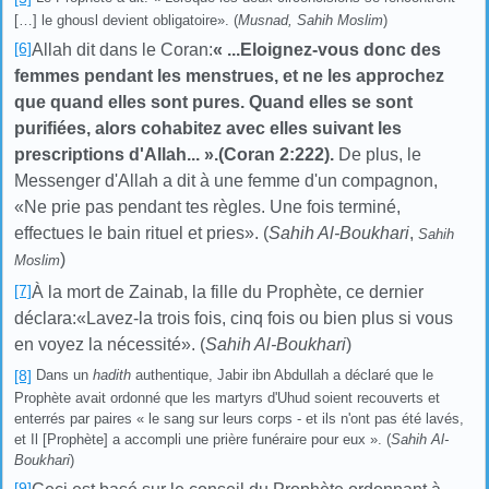
[…] le ghousl devient obligatoire». (
Musnad, Sahih Moslim
)
[6]
Allah dit dans le Coran:
«
...
Eloignez-vous donc des
femmes pendant les menstrues, et ne les approchez
que quand elles sont pures. Quand elles se sont
purifiées, alors cohabitez avec elles suivant les
prescriptions d'Allah...
».
(Coran 2:222).
De plus
, le
Messenger d'Allah a dit à une femme d'un compagnon,
«
Ne prie pas pendant tes règles. Une fois terminé,
effectues le bain rituel et pries
».
(
Sahih Al-Boukhari
,
Sahih
)
Moslim
[7]
À la mort de Zainab, la fille du Prophète, ce dernier
déclara:
«
Lavez-la trois fois, cinq fois ou bien plus si vous
en voyez la nécessité
». (
Sahih Al-Boukhari
)
[8]
Dans un
hadith
authentique, Jabir ibn Abdullah a déclaré que le
Prophète avait ordonné que les martyrs d'Uhud soient recouverts et
enterrés par paires « le sang sur leurs corps - et ils n'ont pas été lavés,
et Il [Prophète] a accompli une prière funéraire pour eux ». (
Sahih Al-
Boukhari
)
[9]