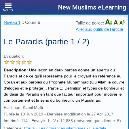
New Muslims eLearning
Montrer
Niveau 1
:: Cours 6
Taille de police:
Aller aux outils de l'article
Le Paradis (partie 1 / 2)
Évaluation:
Description:
Une leçon en deux parties donne un aperçu du
Paradis et de ce qu'il représente pour le croyant en référence au
Coran et aux paroles du Prophète Muhammad (Qu’Allah le couvre
d’éloges et le protège) . Partie 1: Définition et types de bonheur et
du désir du Paradis en tant que facteur important pour motiver le
comportement et le sens du bonheur d’un Musulman.
Par Imam Kamil Mufti
Publié le 10 Jun 2019 - Dernière modification le 27 Apr 2017
Imprimé: 114 - Envoyé: 1 - Vu: 12,885 (moyenne quotidienne: 5)
Catégorie:
Cours
›
Les croyances islamiques
›
L'au-delà