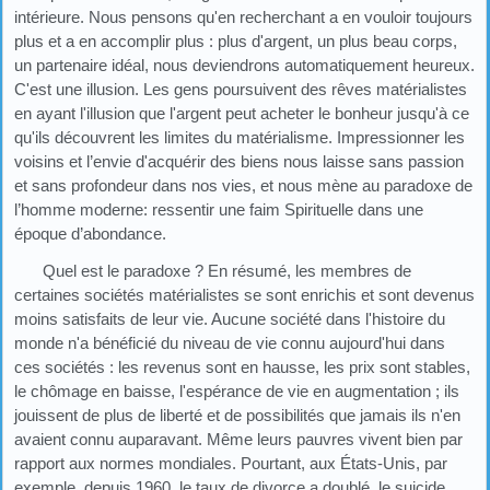
intérieure. Nous pensons qu'en recherchant a en vouloir toujours
plus et a en accomplir plus : plus d'argent, un plus beau corps,
un partenaire idéal, nous deviendrons automatiquement heureux.
C'est une illusion. Les gens poursuivent des rêves matérialistes
en ayant l'illusion que l'argent peut acheter le bonheur jusqu'à ce
qu'ils découvrent les limites du matérialisme. Impressionner les
voisins et l’envie d'acquérir des biens nous laisse sans passion
et sans profondeur dans nos vies, et nous mène au paradoxe de
l’homme moderne: ressentir une faim Spirituelle dans une
époque d’abondance.
Quel est le paradoxe ? En résumé, les membres de
certaines sociétés matérialistes se sont enrichis et sont devenus
moins satisfaits de leur vie. Aucune société dans l'histoire du
monde n'a bénéficié du niveau de vie connu aujourd'hui dans
ces sociétés : les revenus sont en hausse, les prix sont stables,
le chômage en baisse, l'espérance de vie en augmentation ; ils
jouissent de plus de liberté et de possibilités que jamais ils n'en
avaient connu auparavant. Même leurs pauvres vivent bien par
rapport aux normes mondiales. Pourtant, aux États-Unis, par
exemple, depuis 1960, le taux de divorce a doublé, le suicide