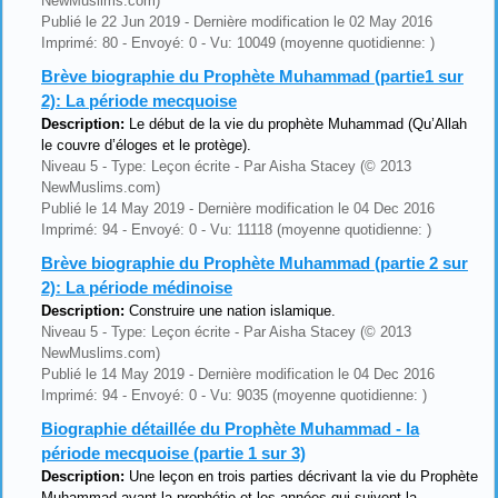
NewMuslims.com)
Publié le 22 Jun 2019 - Dernière modification le 02 May 2016
Imprimé: 80 - Envoyé: 0 - Vu: 10049 (moyenne quotidienne: )
Brève biographie du Prophète Muhammad (partie1 sur
2): La période mecquoise
Description:
Le début de la vie du prophète Muhammad (Qu’Allah
le couvre d’éloges et le protège).
Niveau 5 - Type: Leçon écrite - Par Aisha Stacey (© 2013
NewMuslims.com)
Publié le 14 May 2019 - Dernière modification le 04 Dec 2016
Imprimé: 94 - Envoyé: 0 - Vu: 11118 (moyenne quotidienne: )
Brève biographie du Prophète Muhammad (partie 2 sur
2): La période médinoise
Description:
Construire une nation islamique.
Niveau 5 - Type: Leçon écrite - Par Aisha Stacey (© 2013
NewMuslims.com)
Publié le 14 May 2019 - Dernière modification le 04 Dec 2016
Imprimé: 94 - Envoyé: 0 - Vu: 9035 (moyenne quotidienne: )
Biographie détaillée du Prophète Muhammad - la
période mecquoise (partie 1 sur 3)
Description:
Une leçon en trois parties décrivant la vie du Prophète
Muhammad avant la prophétie et les années qui suivent la