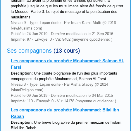
Muhammad avant la prophétie et les années qui suivent la
prophétie jusqu'à ce que les musulmans aient été forcés de quitter
la Mecque. Partie 3: Le rejet du message et la persécution des
musulmans.
Niveau 9 - Type: Leçon écrite - Par Imam Kamil Mufti (© 2016
NewMuslims.com)
Publié le 24 Jun 2019 - Dernière modification le 21 Sep 2016
Imprimé: 97 - Envoyé: 0 - Vu: 9482 (moyenne quotidienne: )
Ses compagnons
(13 cours)
Les compagnons du prophète Mouhammad: Salman Al-
Farsi
Description:
Une courte biographie de l'un des plus importants
compagnons du prophète Mouhammad, Salman Al-Farsi.
Niveau 8 - Type: Leçon écrite - Par Aisha Stacey (© 2014
IslamReligion.com)
Publié le 09 Jun 2019 - Dernière modification le 04 Mar 2015
Imprimé: 110 - Envoyé: 0 - Vu: 14178 (moyenne quotidienne: )
Les compagnons du prophète Mouhammad: Bilal ibn
Rabah
Description:
Une brève biographie du premier muezzin de l’islam,
Bilal ibn Rabah.