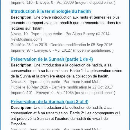
Imprimé: 110 - Envoyé: 0 - Vu: 29309 (moyenne quotidienne: )
Introduction à la terminologie du hadith
Description:
Une brève introduction aux mots et termes les plus
courants en rapport avec les ahadith que tu rencontreras dans tes
lectures sur l'Islam.
Niveau 10 - Type: Leçon écrite - Par Aisha Stacey (© 2014
NewMuslims.com)
Publié le 23 Jun 2019 - Dernière modification le 05 Sep 2016
Imprimé: 97 - Envoyé: 0 - Vu: 10127 (moyenne quotidienne: )
Préservation de la Sunnah (partie 1 de 4)
Description:
Une introduction à la collection de hadith, à sa
conservation et à sa transmission. Partie 1: La préservation divine
de la Sunna et la première étape de la collection de hadith.
Niveau 3 - Type: Leçon écrite - Par Imam Kamil Mufti
Publié le 18 May 2019 - Dernière modification le 22 Oct 2017
Imprimé: 101 - Envoyé: 0 - Vu: 11065 (moyenne quotidienne: )
Préservation de la Sunnah (part 2 of 4)
Description:
Une introduction à la collection de hadith, à sa
conservation et à sa transmission. Partie 2: Les compagnons qui
ont préservé la Sunnah et l’écriture du hadith du vivant du
Prophète.
Niveau 3 - Type: Leçon écrite - Par Imam Kamil Mufti