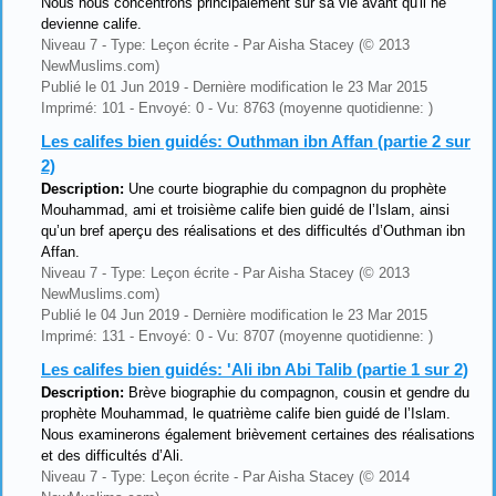
Nous nous concentrons principalement sur sa vie avant qu'il ne
devienne calife.
Niveau 7 - Type: Leçon écrite - Par Aisha Stacey (© 2013
NewMuslims.com)
Publié le 01 Jun 2019 - Dernière modification le 23 Mar 2015
Imprimé: 101 - Envoyé: 0 - Vu: 8763 (moyenne quotidienne: )
Les califes bien guidés: Outhman ibn Affan (partie 2 sur
2)
Description:
Une courte biographie du compagnon du prophète
Mouhammad, ami et troisième calife bien guidé de l’Islam, ainsi
qu’un bref aperçu des réalisations et des difficultés d’Outhman ibn
Affan.
Niveau 7 - Type: Leçon écrite - Par Aisha Stacey (© 2013
NewMuslims.com)
Publié le 04 Jun 2019 - Dernière modification le 23 Mar 2015
Imprimé: 131 - Envoyé: 0 - Vu: 8707 (moyenne quotidienne: )
Les califes bien guidés: 'Ali ibn Abi Talib (partie 1 sur 2)
Description:
Brève biographie du compagnon, cousin et gendre du
prophète Mouhammad, le quatrième calife bien guidé de l’Islam.
Nous examinerons également brièvement certaines des réalisations
et des difficultés d’Ali.
Niveau 7 - Type: Leçon écrite - Par Aisha Stacey (© 2014