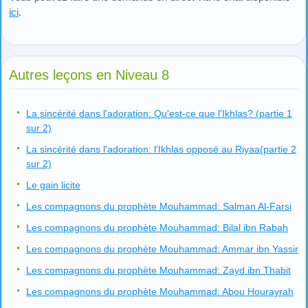
ici
.
Autres leçons en Niveau 8
La sincérité dans l'adoration: Qu'est-ce que l'Ikhlas? (partie 1
sur 2)
La sincérité dans l'adoration: l'Ikhlas opposé au Riyaa(partie 2
sur 2)
Le gain licite
Les compagnons du prophète Mouhammad: Salman Al-Farsi
Les compagnons du prophète Mouhammad: Bilal ibn Rabah
Les compagnons du prophète Mouhammad: Ammar ibn Yassir
Les compagnons du prophète Mouhammad: Zayd ibn Thabit
Les compagnons du prophète Mouhammad: Abou Hourayrah