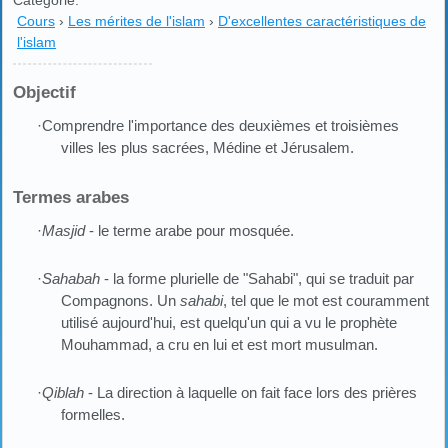
Catégorie:
Cours
›
Les mérites de l'islam
›
D'excellentes caractéristiques de
l'islam
Objectif
·Comprendre l'importance des deuxièmes et troisièmes
villes les plus sacrées, Médine et Jérusalem.
Termes arabes
·
Masjid
- le terme arabe pour mosquée.
·
Sahabah
- la forme plurielle de "Sahabi", qui se traduit par
Compagnons. Un
sahabi
, tel que le mot est couramment
utilisé aujourd'hui, est quelqu'un qui a vu le prophète
Mouhammad, a cru en lui et est mort musulman.
·
Qiblah
- La direction à laquelle on fait face lors des prières
formelles.