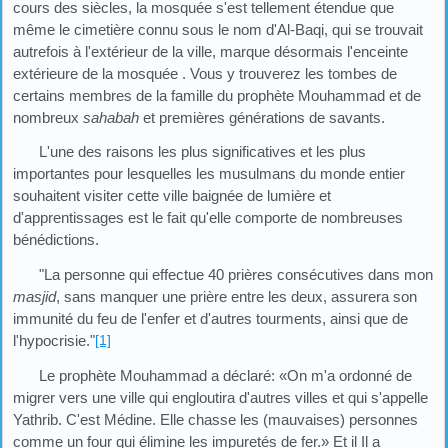
cours des siècles, la mosquée s'est tellement étendue que
même le cimetière connu sous le nom d'Al-Baqi, qui se trouvait
autrefois à l'extérieur de la ville, marque désormais l'enceinte
extérieure de la mosquée . Vous y trouverez les tombes de
certains membres de la famille du prophète Mouhammad et de
nombreux
sahabah
et premières générations de savants.
L'une des raisons les plus significatives et les plus
importantes pour lesquelles les musulmans du monde entier
souhaitent visiter cette ville baignée de lumière et
d'apprentissages est le fait qu'elle comporte de nombreuses
bénédictions.
"La personne qui effectue 40 prières consécutives dans mon
masjid
, sans manquer une prière entre les deux, assurera son
immunité du feu de l'enfer et d'autres tourments, ainsi que de
l'hypocrisie."
[1]
Le prophète Mouhammad a déclaré: «On m'a ordonné de
migrer vers une ville qui engloutira d'autres villes et qui s'appelle
Yathrib. C'est Médine. Elle chasse les (mauvaises) personnes
comme un four qui élimine les impuretés de fer.» Et il Il a