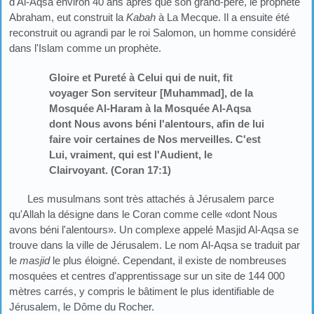
d'Al-Aqsa environ 40 ans après que son grand-père, le prophète
Abraham, eut construit la
Kabah
à La Mecque. Il a ensuite été
reconstruit ou agrandi par le roi Salomon, un homme considéré
dans l'Islam comme un prophète.
Gloire et Pureté à Celui qui de nuit, fit
voyager Son serviteur [Muhammad], de la
Mosquée Al-Haram à la Mosquée Al-Aqsa
dont Nous avons béni l'alentours, afin de lui
faire voir certaines de Nos merveilles. C'est
Lui, vraiment, qui est l'Audient, le
Clairvoyant. (Coran 17:1)
Les musulmans sont très attachés à Jérusalem parce
qu'Allah la désigne dans le Coran comme celle «dont Nous
avons béni l'alentours». Un complexe appelé Masjid Al-Aqsa se
trouve dans la ville de Jérusalem. Le nom Al-Aqsa se traduit par
le
masjid
le plus éloigné. Cependant, il existe de nombreuses
mosquées et centres d'apprentissage sur un site de 144 000
mètres carrés, y compris le bâtiment le plus identifiable de
Jérusalem, le Dôme du Rocher.