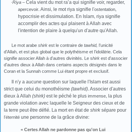
·
Riya
–
Cela vient du mot ra’a qui signifie voir, regarder,
apercevoir
. Ainsi, le mot riya signifie l'
ostentation
,
hypocrisie et dissimulation. En Islam, riya signifie
accomplir des actes qui plaisent à Allah avec
l'intention de plaire à quelqu'un d'autre qu'Allah.
Le mot arabe
shirk
est le contraire de
tawhid,
l’unicité
d’Allah, et est plus global que le polythéisme et l’idolâtrie. Cela
signifie associer Allah à d'autres divinités. Le s
hirk
est d'associer
d'autres dieux à Allah dans certains aspects désignés dans le
Coran et la Sunnah comme Lui étant propre et exclusif.
Il n'y a aucune question sur laquelle l'Islam est aussi
strict que celui du monothéisme
(tawhid)
. Associer d'autres
dieux à Allah
(shirk)
est le péché le plus
immense
, la plus
grande violation avec laquelle le Seigneur des cieux et de
la terre peut être défié. La mort en état de
shirk
sépare pour
l'éternité
une personne de la grâce divine:
« Certes Allah ne pardonne pas qu'on Lui