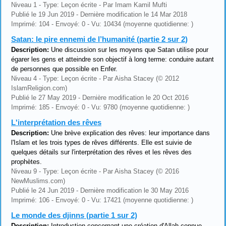
Niveau 1 - Type: Leçon écrite - Par Imam Kamil Mufti
Publié le 19 Jun 2019 - Dernière modification le 14 Mar 2018
Imprimé: 104 - Envoyé: 0 - Vu: 10434 (moyenne quotidienne: )
Satan: le pire ennemi de l’humanité (partie 2 sur 2)
Description:
Une discussion sur les moyens que Satan utilise pour
égarer les gens et atteindre son objectif à long terme: conduire autant
de personnes que possible en Enfer.
Niveau 4 - Type: Leçon écrite - Par Aisha Stacey (© 2012
IslamReligion.com)
Publié le 27 May 2019 - Dernière modification le 20 Oct 2016
Imprimé: 185 - Envoyé: 0 - Vu: 9780 (moyenne quotidienne: )
L'interprétation des rêves
Description:
Une brève explication des rêves: leur importance dans
l'Islam et les trois types de rêves différents. Elle est suivie de
quelques détails sur l'interprétation des rêves et les rêves des
prophètes.
Niveau 9 - Type: Leçon écrite - Par Aisha Stacey (© 2016
NewMuslims.com)
Publié le 24 Jun 2019 - Dernière modification le 30 May 2016
Imprimé: 106 - Envoyé: 0 - Vu: 17421 (moyenne quotidienne: )
Le monde des djinns (partie 1 sur 2)
Description:
Introduction concernant une création d'Allah connue