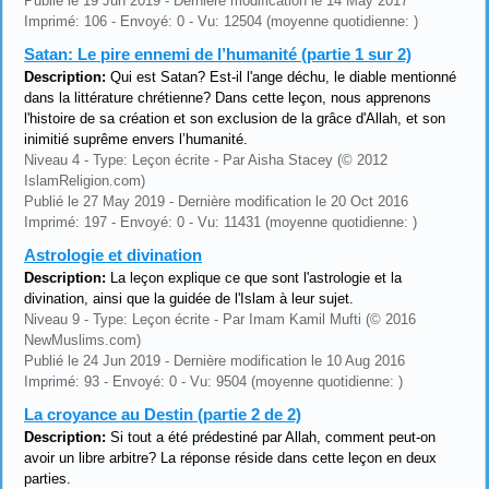
Publié le 19 Jun 2019 - Dernière modification le 14 May 2017
Imprimé: 106 - Envoyé: 0 - Vu: 12504 (moyenne quotidienne: )
Satan: Le pire ennemi de l’humanité (partie 1 sur 2)
Description:
Qui est Satan? Est-il l'ange déchu, le diable mentionné
dans la littérature chrétienne? Dans cette leçon, nous apprenons
l'histoire de sa création et son exclusion de la grâce d'Allah, et son
inimitié suprême envers l’humanité.
Niveau 4 - Type: Leçon écrite - Par Aisha Stacey (© 2012
IslamReligion.com)
Publié le 27 May 2019 - Dernière modification le 20 Oct 2016
Imprimé: 197 - Envoyé: 0 - Vu: 11431 (moyenne quotidienne: )
Astrologie et divination
Description:
La leçon explique ce que sont l'astrologie et la
divination, ainsi que la guidée de l'Islam à leur sujet.
Niveau 9 - Type: Leçon écrite - Par Imam Kamil Mufti (© 2016
NewMuslims.com)
Publié le 24 Jun 2019 - Dernière modification le 10 Aug 2016
Imprimé: 93 - Envoyé: 0 - Vu: 9504 (moyenne quotidienne: )
La croyance au Destin (partie 2 de 2)
Description:
Si tout a été prédestiné par Allah, comment peut-on
avoir un libre arbitre? La réponse réside dans cette leçon en deux
parties.