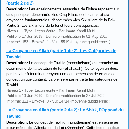
(partie 2 de 2)
Description:
Les enseignements essentiels de l’Islam reposent sur
cinq principes, dénommés «les Cinq Piliers de l’Islam», et six
croyances fondamentales, dénommées «les Six piliers de la Foi».
Partie 2: Les six piliers de la foi et leurs conséquences.
Niveau 1 - Type: Leçon écrite - Par Imam Kamil Mufti
Publié le 17 Jun 2019 - Dernière modification le 01 May 2017
Imprimé: 153 - Envoyé: 1 - Vu: 15519 (moyenne quotidienne: )
La Croyance en Allah (partie 1 de 2): Les Catégories de
Tawhid
Description:
Le concept de Tawhid (monothéisme) est enraciné au
cœur même de l'attestation de foi (Shahadah). Cette leçon en deux
parties vise à fournir au croyant une compréhension de ce que ce
concept unique contient. La première partie traite les catégories de
Tawhid.
Niveau 1 - Type: Leçon écrite - Par Imam Kamil Mufti
Publié le 19 Jun 2019 - Dernière modification le 27 Jul 2022
Imprimé: 121 - Envoyé: 0 - Vu: 14714 (moyenne quotidienne: )
La Croyance en Allah (partie 2 de 2): Le Shirk, l'Opposé du
Tawhid
Description:
Le concept de Tawhid (monothéisme) est enraciné au
cœur même de l'Attestation de Foi (Shahadah). Cette leçon en deux