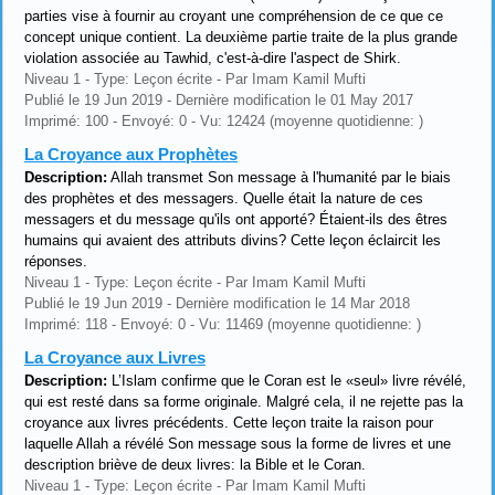
parties vise à fournir au croyant une compréhension de ce que ce
concept unique contient. La deuxième partie traite de la plus grande
violation associée au Tawhid, c'est-à-dire l'aspect de Shirk.
Niveau 1 - Type: Leçon écrite - Par Imam Kamil Mufti
Publié le 19 Jun 2019 - Dernière modification le 01 May 2017
Imprimé: 100 - Envoyé: 0 - Vu: 12424 (moyenne quotidienne: )
La Croyance aux Prophètes
Description:
Allah transmet Son message à l'humanité par le biais
des prophètes et des messagers. Quelle était la nature de ces
messagers et du message qu'ils ont apporté? Étaient-ils des êtres
humains qui avaient des attributs divins? Cette leçon éclaircit les
réponses.
Niveau 1 - Type: Leçon écrite - Par Imam Kamil Mufti
Publié le 19 Jun 2019 - Dernière modification le 14 Mar 2018
Imprimé: 118 - Envoyé: 0 - Vu: 11469 (moyenne quotidienne: )
La Croyance aux Livres
Description:
L’Islam confirme que le Coran est le «seul» livre révélé,
qui est resté dans sa forme originale. Malgré cela, il ne rejette pas la
croyance aux livres précédents. Cette leçon traite la raison pour
laquelle Allah a révélé Son message sous la forme de livres et une
description briève de deux livres: la Bible et le Coran.
Niveau 1 - Type: Leçon écrite - Par Imam Kamil Mufti