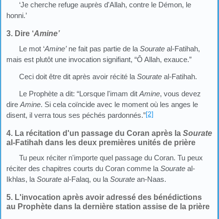
‘Je cherche refuge auprès d'Allah, contre le Démon, le
honni.’
3. Dire ‘
Amine’
Le mot ‘
Amine’
ne fait pas partie de la
Sourate
al-Fatihah,
mais est plutôt une invocation signifiant, “Ô Allah, exauce.”
Ceci doit être dit après avoir récité la
Sourate
al-Fatihah.
Le Prophète a dit: “Lorsque l'imam dit
Amine
, vous devez
dire
Amine
. Si cela coïncide avec le moment où les anges le
[2]
disent, il verra tous ses péchés pardonnés.”
4. La récitation d'un passage du Coran après la
Sourate
al-Fatihah dans les deux premières unités de prière
Tu peux réciter n'importe quel passage du Coran. Tu peux
réciter des chapitres courts du Coran comme la
Sourate
al-
Ikhlas, la
Sourate
al-Falaq, ou la
Sourate
an-Naas.
5. L'invocation après avoir adressé des bénédictions
au Prophète dans la dernière station assise de la prière