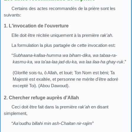
Certains des actes recommandés de la prière sont les
suivants:
1. L'invocation de l'ouverture
Elle doit être récitée uniquement à la première
rak'ah
.
La formulation la plus partagée de cette invocation est:
“
Subhaana-kallaa-humma wa biham-dika, wa tabaa-ra-
kasmu-ka, wa ta’aa-laa jad-du-ka, wa laa ilaa-ha ghay-ruk
.”
(Glorifié sois-tu, ô Allah, et loué; Ton Nom est béni; Ta
Majesté est exaltée, et personne ne mérite d'être adoré
excepté Toi). (Abou Dawoud).
2. Chercher refuge auprès d'Allah
Ceci doit être fait dans la première
rak'ah
en disant
simplement,
“
Aa’oudhu billahi min ash-Chaitan nir-rajim
”