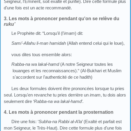
Seigneur, l'Eminent, soit exalté et purifié). Dire cette formule plus
d'une fois est un acte recommandé.
3. Les mots à prononcer pendant qu'on se relève du
ruku’
Le Prophète dit: “Lorsqu'il (l'
imam
) dit:
Sami
’
-Allahu li-man hamidah
(Allah entend celui qui le loue),
vous dites tous ensemble alors:
Rabba-na wa lakal-hamd
(A notre Seigneur toutes les
louanges et les reconnaissances).“ (Al-Bukhari et Muslim
s'accordent sur l'authenticité de ce hadith)
Les deux formules doivent être prononcées lorsque tu pries
seul. Lorsqu'en revanche tu pries derrière un
imam
, tu dois alors
seulement dire ‘
Rabba-na wa lakal-hamd
’
.
4. Les mots à prononcer pendant la prosternation
Dire une fois: ‘
Subha-na Rabbi al-A’la
’ (Exalté et parfait est
mon Seigneur, le Très-Haut). Dire cette formule plus d'une fois