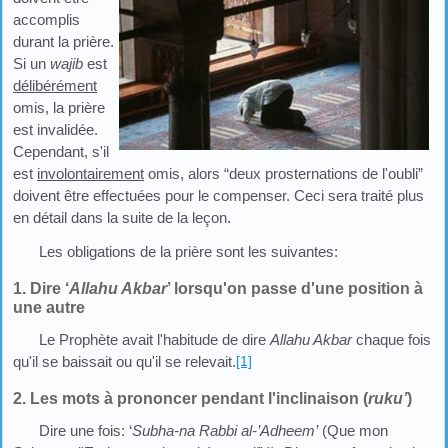
accomplis
durant la prière.
Si un
wajib
est
délibérément
omis, la prière
est invalidée.
Cependant, s'il
est
involontairement
omis, alors “deux prosternations de l'oubli”
doivent être effectuées pour le compenser. Ceci sera traité plus
en détail dans la suite de la leçon.
Les obligations de la prière sont les suivantes:
1. Dire ‘
Allahu Akbar
’ lorsqu'on passe d'une position à
une autre
Le Prophète avait l'habitude de dire
Allahu Akbar
chaque fois
qu'il se baissait ou qu'il se relevait.
[1]
2. Les mots à prononcer pendant l'inclinaison (
ruku’
)
Dire une fois: ‘
Subha-na Rabbi al-
’
Adheem’
(Que mon