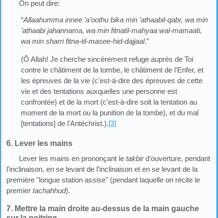
On peut dire:
“
Allaahumma innee
’
a’oothu bika min ’athaabil-qabr, wa min
’
athaabi jahannama, wa min fitnatil-mahyaa wal-mamaati,
wa min sharri fitna-til-masee-hid-dajjaal
.”
(Ô Allah! Je cherche sincèrement refuge auprès de Toi
contre le châtiment de la tombe, le châtiment de l'Enfer, et
les épreuves de la vie (c'est-à-dire des épreuves de cette
vie et des tentations auxquelles une personne est
confrontée) et de la mort (c'est-à-dire soit la tentation au
moment de la mort ou la punition de la tombe), et du mal
[tentations] de l'Antéchrist.).
[3]
6. Lever les mains
Lever les mains en prononçant le
takbir
d’ouverture, pendant
l'inclinaison, en se levant de l’inclinaison et en se levant de la
première "longue station assise" (pendant laquelle on récite le
premier
tachahhud
).
7. Mettre la main droite au-dessus de la main gauche
sur la poitrine