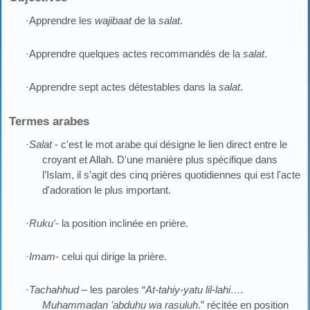
·Apprendre les
wajibaat
de la
salat
.
·Apprendre quelques actes recommandés de la
salat
.
·Apprendre sept actes détestables dans la
salat
.
Termes arabes
·
Salat
- c'est le mot arabe qui désigne le lien direct entre le
croyant et Allah. D'une manière plus spécifique dans
l’Islam, il s’agit des cinq prières quotidiennes qui est l'acte
d'adoration le plus important.
·
Ruku’
- la position inclinée en prière.
·
Imam
- celui qui dirige la prière.
Tachahhud
– les paroles “
At-tahiy-yatu lil-lahi….
·
Muhammadan
’
abduhu wa rasuluh
.” récitée en position