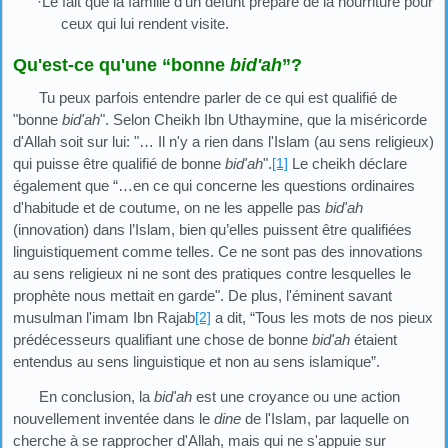
·Le fait que la famille d'un défunt prépare de la nourriture pour
ceux qui lui rendent visite.
Qu'est-ce qu'une “bonne
bid'ah
”?
Tu peux parfois entendre parler de ce qui est qualifié de
"bonne
bid'ah
". Selon Cheikh Ibn Uthaymine, que la miséricorde
d'Allah soit sur lui: "… Il n'y a rien dans l'Islam (au sens religieux)
qui puisse être qualifié de bonne
bid'ah
".
[1]
Le cheikh déclare
également que “…en ce qui concerne les questions ordinaires
d'habitude et de coutume, on ne les appelle pas
bid'ah
(innovation) dans l’Islam, bien qu’elles puissent être qualifiées
linguistiquement comme telles. Ce ne sont pas des innovations
au sens religieux ni ne sont des pratiques contre lesquelles le
prophète nous mettait en garde". De plus, l'éminent savant
musulman l'imam Ibn Rajab
[2]
a dit, “Tous les mots de nos pieux
prédécesseurs qualifiant une chose de bonne
bid'ah
étaient
entendus au sens linguistique et non au sens islamique”.
En conclusion, la
bid'ah
est une croyance ou une action
nouvellement inventée dans le
dine
de l'Islam, par laquelle on
cherche à se rapprocher d'Allah, mais qui ne s'appuie sur