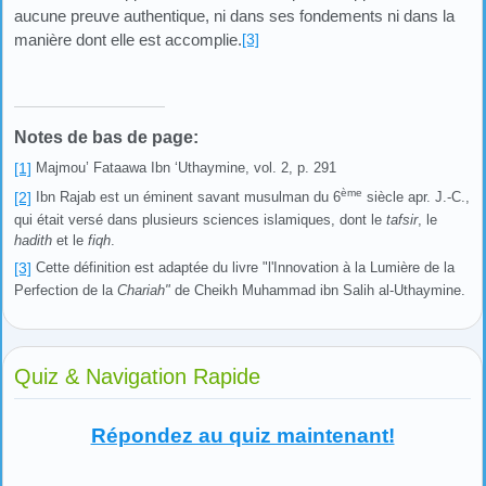
aucune preuve authentique, ni dans ses fondements ni dans la
manière dont elle est accomplie.
[3]
Notes de bas de page:
[1]
Majmou’ Fataawa Ibn ‘Uthaymine, vol. 2, p. 291
ème
[2]
Ibn Rajab est un éminent savant musulman du 6
siècle apr. J.-C.,
qui était versé dans plusieurs sciences islamiques, dont le
tafsir
, le
hadith
et le
fiqh
.
[3]
Cette définition est adaptée du livre "l'Innovation à la Lumière de la
Perfection de la
Chariah"
de Cheikh Muhammad ibn Salih al-Uthaymine.
Quiz & Navigation Rapide
Répondez au quiz maintenant!