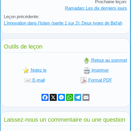
Prochaine leçon:
Ramadan: Les dix derniers jours
Leçon précédente:
L'innovation dans l'Islam (partie 1 sur 2): Deux types de Bid'ah
Outils de leçon
Retour au sommet
Notez le
Imprimer
E-mail
Format PDF
Facebook
X
Messenger
WhatsApp
Telegram
Email
Laissez-nous un commentaire ou une question