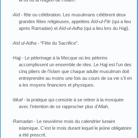
·
Aïd
- fête ou célébration. Les musulmans célèbrent deux
grandes fêtes religieuses, appelées
Aïd-ul-Fitr
(qui a lieu
après Ramadan) et
Aïd-ul-Adha
(qui a lieu lors du
Hajj
).
·
Aïd ul-Adha
- “Fête du Sacrifice”.
·
Hajj
- Le pèlerinage à la Mecque où les pèlerins
accomplissent un ensemble de rites. Le
Hajj
est l'un des
cinq piliers de l'Islam que chaque adulte musulman doit
entreprendre au moins une fois au cours de sa vie s'il en
a les moyens financiers et physiques.
·
Itikaf
- la pratique qui consiste à se retirer à la mosquée
avec l'intention de se rapprocher plus d'Allah.
·
Ramadan
- Le neuvième mois du calendrier lunaire
islamique. C'est le mois durant lequel le jeûne obligatoire
a été prescrit.