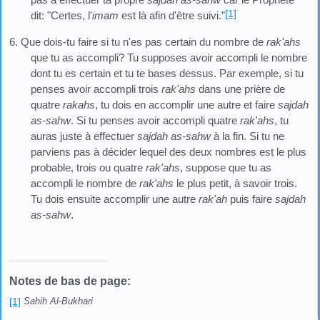
[1]
dit: "Certes, l'
imam
est là afin d'être suivi.”
6. Que dois-tu faire si tu n'es pas certain du nombre de
rak'ahs
que tu as accompli? Tu supposes avoir accompli le nombre
dont tu es certain et tu te bases dessus. Par exemple, si tu
penses avoir accompli trois
rak'ahs
dans une prière de
quatre
rakahs
, tu dois en accomplir une autre et faire
sajdah
as-sahw
. Si tu penses avoir accompli quatre
rak'ahs
, tu
auras juste à effectuer
sajdah as-sahw
à la fin. Si tu ne
parviens pas à décider lequel des deux nombres est le plus
probable, trois ou quatre
rak'ahs
, suppose que tu as
accompli le nombre de
rak'ahs
le plus petit, à savoir trois.
Tu dois ensuite accomplir une autre
rak'ah
puis faire
sajdah
as-sahw
.
Notes de bas de page:
[1]
Sahih Al-Bukhari