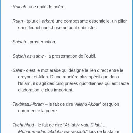
·
Rak'ah
-une unité de prière..
·
Rukn
- (pluriel:
arkan
) une composante essentielle, un pilier
sans lequel une chose ne peut subsister.
·
Sajdah -
prosternation.
·
Sajdah as-sahw -
la prosternation de l'oubli.
·
Salat
- c'est le mot arabe qui désigne le lien direct entre le
croyant et Allah. D'une manière plus spécifique dans
l’Islam, il s’agit des cinq prières quotidiennes qui est l'acte
d'adoration le plus important.
·
Takbiratul-Ihram –
le fait de dire
‘Allahu Akbar’
lorsqu'on
commence la prière
.
·
Tachahhud
- le fait de dire “
At-tahiy-yatu lil-lahi….
Muhammadan 'abduhu wa rasuluh
.” lors de la station