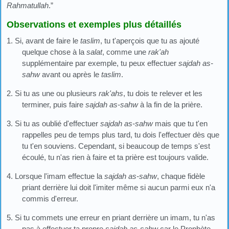
Rahmatullah
.”
Observations et exemples plus détaillés
1. Si, avant de faire le
taslim
, tu t'aperçois que tu as ajouté
quelque chose à la
salat
, comme une
rak'ah
supplémentaire par exemple, tu peux effectuer
sajdah as-
sahw
avant ou après le
taslim
.
2. Si tu as une ou plusieurs
rak'ahs
, tu dois te relever et les
terminer, puis faire
sajdah as-sahw
à la fin de la prière.
3. Si tu as oublié d'effectuer
sajdah as-sahw
mais que tu t'en
rappelles peu de temps plus tard, tu dois l'effectuer dès que
tu t'en souviens. Cependant, si beaucoup de temps s'est
écoulé, tu n'as rien à faire et ta prière est toujours valide.
4. Lorsque l'imam effectue la
sajdah as-sahw
, chaque fidèle
priant derrière lui doit l'imiter même si aucun parmi eux n'a
commis d'erreur.
5. Si tu commets une erreur en priant derrière un imam, tu n'as
pas à effectuer ta propre
sajdah as-sahw
car le Prophète