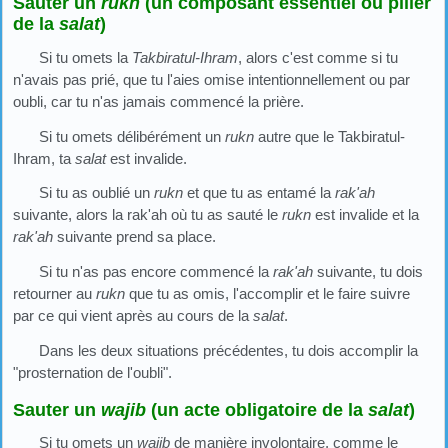
Sauter un
rukn
(un composant essentiel ou pilier
de la
salat
)
Si tu omets la
Takbiratul-Ihram
, alors c'est comme si tu
n'avais pas prié, que tu l'aies omise intentionnellement ou par
oubli, car tu n'as jamais commencé la prière.
Si tu omets délibérément un
rukn
autre que le Takbiratul-
Ihram, ta
salat
est invalide.
Si tu as oublié un
rukn
et que tu as entamé la
rak'ah
suivante, alors la rak'ah où tu as sauté le
rukn
est invalide et la
rak'ah
suivante prend sa place.
Si tu n'as pas encore commencé la
rak'ah
suivante, tu dois
retourner au
rukn
que tu as omis, l'accomplir et le faire suivre
par ce qui vient après au cours de la
salat
.
Dans les deux situations précédentes, tu dois accomplir la
"prosternation de l'oubli".
Sauter un
wajib
(un acte obligatoire de la
salat
)
Si tu omets un
wajib
de manière involontaire, comme le