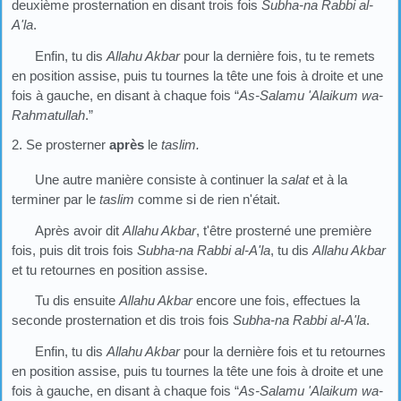
deuxième prosternation en disant trois fois
Subha-na Rabbi al-
A'la
.
Enfin, tu dis
Allahu Akbar
pour la dernière fois, tu te remets
en position assise, puis tu tournes la tête une fois à droite et une
fois à gauche, en disant à chaque fois “
As-Salamu
'Alaikum wa-
Rahmatullah
.”
2. Se prosterner
après
le
taslim.
Une autre manière consiste à continuer la
salat
et à la
terminer par le
taslim
comme si de rien n'était.
Après avoir dit
Allahu Akbar
, t'être prosterné une première
fois, puis dit trois fois
Subha-na Rabbi al-A'la
, tu dis
Allahu Akbar
et tu retournes en position assise.
Tu dis ensuite
Allahu Akbar
encore une fois, effectues la
seconde prosternation et dis trois fois
Subha-na Rabbi al-A
'la
.
Enfin, tu dis
Allahu Akbar
pour la dernière fois et tu retournes
en position assise, puis tu tournes la tête une fois à droite et une
fois à gauche, en disant à chaque fois “
As-Salamu
'Alaikum wa-