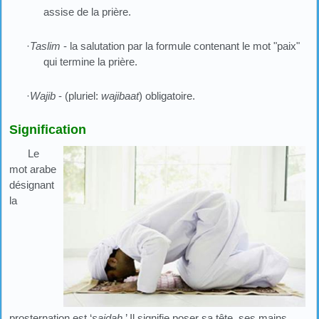
assise de la prière.
·
Taslim
- la salutation par la formule contenant le mot "paix"
qui termine la prière.
·
Wajib
- (pluriel:
wajibaat
) obligatoire.
Signification
Le
mot arabe
désignant
la
prosternation est ‘
sajdah
.’ Il signifie poser sa tête, ses mains,