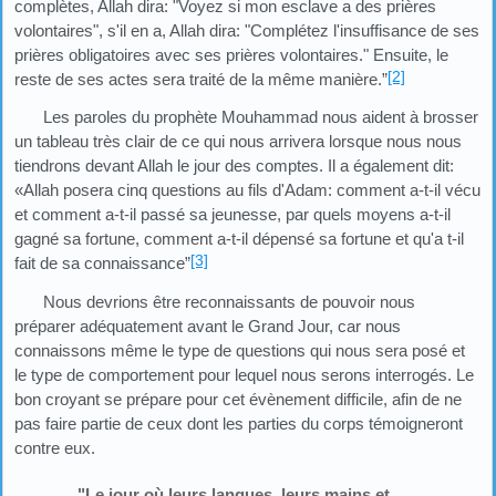
complètes, Allah dira: "Voyez si mon esclave a des prières
volontaires", s'il en a, Allah dira: "Complétez l'insuffisance de ses
prières obligatoires avec ses prières volontaires." Ensuite, le
[2]
reste de ses actes sera traité de la même manière.”
Les paroles du prophète Mouhammad nous aident à brosser
un tableau très clair de ce qui nous arrivera lorsque nous nous
tiendrons devant Allah le jour des comptes. Il a également dit:
«Allah posera cinq questions au fils d'Adam: comment a-t-il vécu
et comment a-t-il passé sa jeunesse, par quels moyens a-t-il
gagné sa fortune, comment a-t-il dépensé sa fortune et qu'a t-il
[3]
fait de sa connaissance”
Nous devrions être reconnaissants de pouvoir nous
préparer adéquatement avant le Grand Jour, car nous
connaissons même le type de questions qui nous sera posé et
le type de comportement pour lequel nous serons interrogés. Le
bon croyant se prépare pour cet évènement difficile, afin de ne
pas faire partie de ceux dont les parties du corps témoigneront
contre eux.
"Le jour où leurs langues, leurs mains et