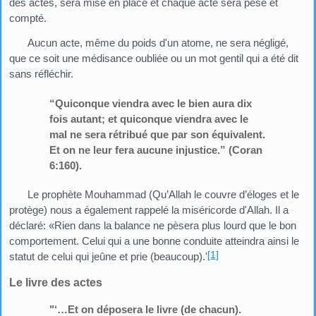
des actes, sera mise en place et chaque acte sera pesé et
compté.
Aucun acte, même du poids d'un atome, ne sera négligé,
que ce soit une médisance oubliée ou un mot gentil qui a été dit
sans réfléchir.
“Quiconque viendra avec le bien aura dix
fois autant; et quiconque viendra avec le
mal ne sera rétribué que par son équivalent.
Et on ne leur fera aucune injustice.” (Coran
6:160).
Le prophète Mouhammad (Qu’Allah le couvre d’éloges et le
protège) nous a également rappelé la miséricorde d'Allah. Il a
déclaré: «Rien dans la balance ne pèsera plus lourd que le bon
comportement. Celui qui a une bonne conduite atteindra ainsi le
[1]
statut de celui qui jeûne et prie (beaucoup).'
Le livre des actes
"‘…Et on déposera le livre (de chacun).