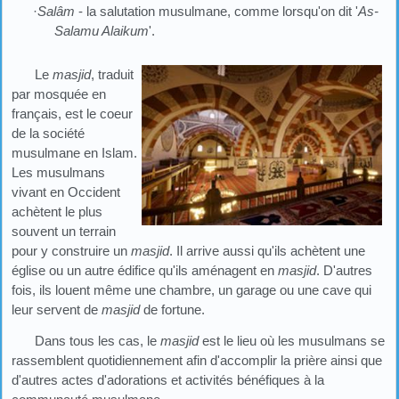
·
Salâm
- la salutation musulmane, comme lorsqu'on dit '
As-
Salamu Alaikum
'.
Le
masjid
, traduit
par mosquée en
français, est le coeur
de la société
musulmane en Islam.
Les musulmans
vivant en Occident
achètent le plus
souvent un terrain
pour y construire un
masjid
. Il arrive aussi qu'ils achètent une
église ou un autre édifice qu'ils aménagent en
masjid
. D'autres
fois, ils louent même une chambre, un garage ou une cave qui
leur servent de
masjid
de fortune.
Dans tous les cas, le
masjid
est le lieu où les musulmans se
rassemblent quotidiennement afin d'accomplir la prière ainsi que
d'autres actes d'adorations et activités bénéfiques à la