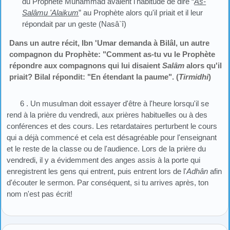
du Prophète Muhammad avaient l'habitude de dire “
As-
Salâmu 'Alaikum
” au Prophète alors qu'il priait et il leur
répondait par un geste (Nasâ`î)
Dans un autre récit, Ibn 'Umar demanda à Bilâl, un autre
compagnon du Prophète: "Comment as-tu vu le Prophète
répondre aux compagnons qui lui disaient
Salâm
alors qu'il
priait? Bilal répondit: "En étendant la paume". (
Tirmidhi
)
6 . Un musulman doit essayer d'être à l'heure lorsqu'il se
rend à la prière du vendredi, aux prières habituelles ou à des
conférences et des cours. Les retardataires perturbent le cours
qui a déjà commencé et cela est désagréable pour l'enseignant
et le reste de la classe ou de l'audience. Lors de la prière du
vendredi, il y a évidemment des anges assis à la porte qui
enregistrent les gens qui entrent, puis entrent lors de l'
Adhân
afin
d'écouter le sermon. Par conséquent, si tu arrives après, ton
nom n'est pas écrit!