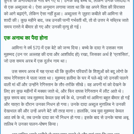
कुरैश के अनौपचारिक नेता बन गए थे। उनके कई बच्चे थे, लेकिन उनके पसंदीदा में
से एक अब्दुल्ला थे। ऐसा अनुमान लगाया जाता था कि वह अपने पिता की विरासत
को आगे बढ़ाएंगे, लेकिन ऐसा नहीं हुआ। अब्दुल्ला ने ज़ुहरा कबीले की आमिना से
शादी की। कुछ महीने बाद, जब उनकी पत्नी गर्भवती थी, तो वो उत्तर मे यथ्रिब जाते
समय रास्ते मे बीमार हो गए और उनकी मृत्यु हो गई।
एक अनाथ का पैदा होना
आमिना ने वर्ष 570 में एक बेटे को जन्म दिया। बच्चे के दादा ने उसका नाम
मुहम्मद (उन पर अल्लाह की दया और आशीर्वाद हो) रखा, जिसका अर्थ है 'प्रशंसित',
जो उस समय अरब में एक दुर्लभ नाम था।
उस समय अरब में यह प्रथा थी कि कुलीन परिवारों के शिशुओं को बदू लोगो के
साथ रेगिस्तान मे पाला जाता था। मुहम्मद हलीमा के घर में पले-बढ़े जो उनकी पालने
वाली मां थीं और उन्होंने रेगिस्तान के तौर-तरीके सीखे। वह अपनी मां को देखने के
लिए हर कुछ महीनों में मक्का जाते थे, और फिर वापस रेगिस्तान में लौट आते थे।
कुछ समय बाद जब मुहम्मद केवल छह वर्ष के थे, उनकी मां आमिना बहुत बीमार हो गईं
और यात्रा के दौरान उनका निधन हो गया। उनके दादा अब्दुल मुत्तलिब ने उनकी
देखभाल की और उन्हें अपने बेटे की तरह माना। हालांकि, जब युवा मुहम्मद केवल
आठ वर्ष के थे, तब उनके दादा का भी निधन हो गया। इसके बाद से उनके चाचा अबू
तालिब ने उनका पालन-पोषण किया।