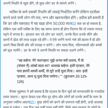
अपनी स्थिति से खुश होंगे, तो कुछ लोग डर से कांपने लगेंगे।
व्यक्ति के कर्म उसकी स्थिति की लंबाई निर्धारित करेंगे लेकिन प्रतीक्षा
करने वाले सभी लोग नंगे पांव, नग्न और खतनारहित होंगे। हदीस हमें बताती है
[1]
कि डर और घबराहट में यह खड़ा होना 50,000 साल
तक का हो सकता है,
लेकिन एक धर्मी व्यक्ति के लिए यह समय उतना ही होगा जितना कि दो रकात नमाज़
पढ़ने में लगता है। इंतज़ार कर रहे लोग डर जाएंगे, उनके दिल उनके सीने और
कानों में ढोल की तरह धड़क रहे होंगे। वे ऐसे भागेंगे मानो नशे की हालत में हों और
अपने सिवा किसी और की परवाह न करेंगे। लोग माता-पिता, जीवनसाथी और बच्चों
को भूल जायेंगे। डर के मारे वे अपनी स्थिति पर सवाल उठाने लगेंगे।
“वह कहेगाः मेरे पालनहार! मुझे अन्धा क्यों उठाया, मैं तो
(संसार में) आंखो वाला था? अल्लाह कहेगाः इसी प्रकार, तेरे
पास हमारी आयतें आयीं, तो तूने उन्हें भुला दिया। अतः इसी
प्रकार, आज तू भुला दिया जायेगा।’” (क़ुरआन 20:125-
126)
पैगंबर मुहम्मद ने हमें बताया है कि प्रलय के दिन सूर्य को मानवजाति के नजदीक
लाया जाएगा। सूरज केवल एक मील दूर होगा और लोगों को उनके कर्मों के स्तर के
अनुसार पसीना आएगा
[2]।
कुछ लोगों को डरने की ज़रूरत नहीं होगी, उन्हें अल्लाह
छाया मे रखेगा। उस दिन जब कहीं छाया नहीं होगी, सिर्फ सात प्रकार के लोगों के