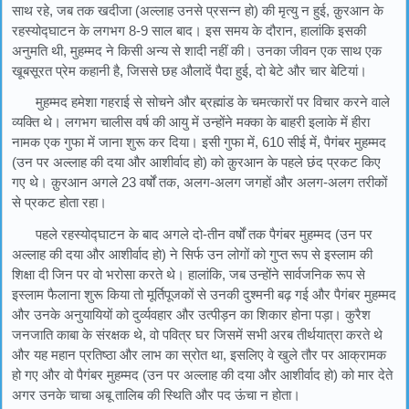
साथ रहे, जब तक खदीजा (अल्लाह उनसे प्रसन्न हो) की मृत्यु न हुई, क़ुरआन के
रहस्योद्घाटन के लगभग 8-9 साल बाद। इस समय के दौरान, हालांकि इसकी
अनुमति थी, मुहम्मद ने किसी अन्य से शादी नहीं की। उनका जीवन एक साथ एक
खूबसूरत प्रेम कहानी है, जिससे छह औलादें पैदा हुई, दो बेटे और चार बेटियां।
मुहम्मद हमेशा गहराई से सोचने और ब्रह्मांड के चमत्कारों पर विचार करने वाले
व्यक्ति थे। लगभग चालीस वर्ष की आयु में उन्होंने मक्का के बाहरी इलाके में हीरा
नामक एक गुफा में जाना शुरू कर दिया। इसी गुफा में, 610 सीई में, पैगंबर मुहम्मद
(उन पर अल्लाह की दया और आशीर्वाद हो) को क़ुरआन के पहले छंद प्रकट किए
गए थे। क़ुरआन अगले 23 वर्षों तक, अलग-अलग जगहों और अलग-अलग तरीकों
से प्रकट होता रहा।
पहले रहस्योद्घाटन के बाद अगले दो-तीन वर्षों तक पैगंबर मुहम्मद (उन पर
अल्लाह की दया और आशीर्वाद हो) ने सिर्फ उन लोगों को गुप्त रूप से इस्लाम की
शिक्षा दी जिन पर वो भरोसा करते थे। हालांकि, जब उन्होंने सार्वजनिक रूप से
इस्लाम फैलाना शुरू किया तो मूर्तिपूजकों से उनकी दुश्मनी बढ़ गई और पैगंबर मुहम्मद
और उनके अनुयायियों को दुर्व्यवहार और उत्पीड़न का शिकार होना पड़ा। कुरैश
जनजाति काबा के संरक्षक थे, वो पवित्र घर जिसमें सभी अरब तीर्थयात्रा करते थे
और यह महान प्रतिष्ठा और लाभ का स्रोत था, इसलिए वे खुले तौर पर आक्रामक
हो गए और वो पैगंबर मुहम्मद (उन पर अल्लाह की दया और आशीर्वाद हो) को मार देते
अगर उनके चाचा अबू तालिब की स्थिति और पद ऊंचा न होता।