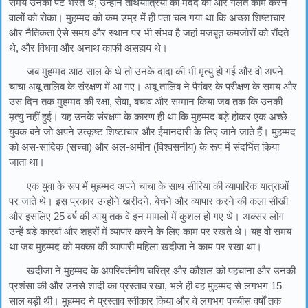
समय उनका पेट भरते थे; उन्होंने तीर्थयात्रियों की मदद की और गलत काम करने
वालों को रोका। मुहम्मद को कम उम्र में ही पता चल गया था कि अच्छा शिष्टाचार
और नैतिकता ऐसे समय और स्थान पर भी संभव है जहां मजबूत कमजोरों को रौंदते
थे, और विधवा और अनाथ काफी असहाय थे।
जब मुहम्मद आठ साल के थे तो उनके दादा की भी मृत्यु हो गई और वो अपने
चाचा अबू तालिब के संरक्षण में आ गए। अबू तालिब ने पैगंबर के परीक्षण के समय और
उस दिन तक मुहम्मद की रक्षा, सेवा, बचाव और सम्मान किया जब तक कि उनकी
मृत्यु नहीं हुई। यह उनके संरक्षण के कारण ही था कि मुहम्मद बड़े होकर एक अच्छे
युवक बने जो अपने उत्कृष्ट शिष्टाचार और ईमानदारी के लिए जाने जाते हैं। मुहम्मद
को अस-सादिक (सच्चा) और अल-अमीन (विश्वसनीय) के रूप में संदर्भित किया
जाता था।
एक युवा के रूप में मुहम्मद अपने चाचा के साथ सीरिया की व्यापारिक यात्राओं
पर जाते थे। इस प्रकार उन्होंने खरीदने, बेचने और व्यापार करने की कला सीखी
और इसलिए 25 वर्ष की आयु तक वे इन मामलों में कुशल हो गए थे। अक्सर लोग
उन्हें बड़े कारवां और शहरों में व्यापार करने के लिए काम पर रखते थे। यह वो समय
था जब मुहम्मद को मक्का की व्यापारी महिला खदीजा ने काम पर रखा था।
खदीजा ने मुहम्मद के अपरिवर्तनीय चरित्र और कौशल को पहचाना और उनकी
प्रशंसा की और उनसे शादी का प्रस्ताव रखा, भले ही वह मुहम्मद से लगभग 15
साल बड़ी थी। मुहम्मद ने प्रस्ताव स्वीकार किया और वे लगभग पच्चीस वर्षों तक