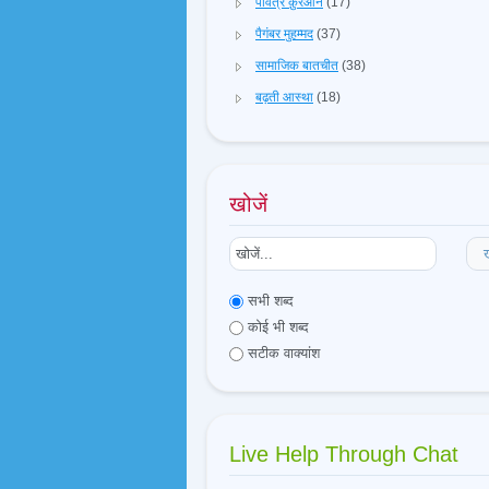
पवित्र क़ुरआन
(17)
पैगंबर मुहम्मद
(37)
सामाजिक बातचीत
(38)
बढ़ती आस्था
(18)
खोजें
ख
सभी शब्द
कोई भी शब्द
सटीक वाक्यांश
Live Help Through Chat