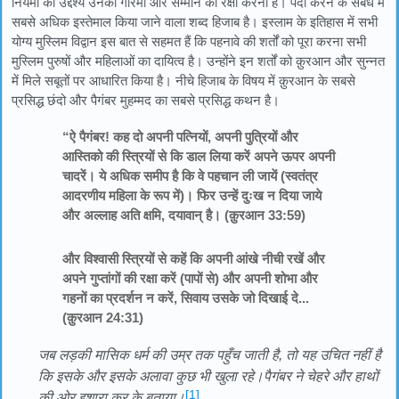
नियमों का उद्देश्य उनकी गरिमा और सम्मान की रक्षा करना है। पर्दा करने के संबंध में
सबसे अधिक इस्तेमाल किया जाने वाला शब्द हिजाब है। इस्लाम के इतिहास में सभी
योग्य मुस्लिम विद्वान इस बात से सहमत हैं कि पहनावे की शर्तों को पूरा करना सभी
मुस्लिम पुरुषों और महिलाओं का दायित्व है। उन्होंने इन शर्तों को क़ुरआन और सुन्नत
में मिले सबूतों पर आधारित किया है। नीचे हिजाब के विषय में क़ुरआन के सबसे
प्रसिद्ध छंदो और पैगंबर मुहम्मद का सबसे प्रसिद्ध कथन है।
“ऐ पैगंबर! कह दो अपनी पत्नियों, अपनी पुत्रियों और
आस्तिको की स्त्रियों से कि डाल लिया करें अपने ऊपर अपनी
चादरें। ये अधिक समीप है कि वे पहचान ली जायें (स्वतंत्र
आदरणीय महिला के रूप में)। फिर उन्हें दुःख न दिया जाये
और अल्लाह अति क्षमि, दयावान् है। (क़ुरआन 33:59)
और विश्वासी स्त्रियों से कहें कि अपनी आंखे नीची रखें और
अपने गुप्तांगों की रक्षा करें (पापों से) और अपनी शोभा और
गहनों का प्रदर्शन न करें, सिवाय उसके जो दिखाई दे...
(क़ुरआन 24:31)
जब लड़की मासिक धर्म की उम्र तक पहुँच जाती है, तो यह उचित नहीं है
कि इसके और इसके अलावा कुछ भी खुला रहे।
पैगंबर ने चेहरे और हाथों
[1]
की ओर इशारा कर के बताया।