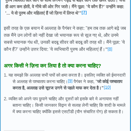
पुरुष चिल्लाते और आग के साथ लगभग गड्ढे से बाहर आने तक ऊपर उठते। जैसे
ही आग कम होती, वे नीचे की ओर गिर जाते। मैंने पूछा: 'ये कौन हैं?' उन्होंने कहा:
[7]
'... ये वो पुरुष और महिलाएं हैं जो ज़िना में लिप्त थे’”
इसी तरह के एक बयान में अल्लाह के पैगंबर ने कहा: "हम तब तक आगे बढ़े जब
तक मैंने उन लोगों को नहीं देखा जो भयानक रूप से सूज गए थे, और उनमे
सबसे भयानक गंध थी, उनकी बदबू सीवर की बदबू की तरह थी। मैंने पूछा: 'ये
[8]
कौन हैं?' उन्होंने उत्तर दिया: 'ये व्यभिचारी पुरुष और महिलाएं हैं।
’”
अगर किसी ने ज़िना कर लिया है तो क्या करना चाहिए?
1. यह समझो कि अल्लाह सभी पापों को क्षमा करता है। इसलिए व्यक्ति को ईमानदारी
[9]
से अल्लाह से पश्चाताप करना चाहिए।
पैगंबर ने कहा, "
जो कोई पश्चाताप
[10]
करता है, अल्लाह उसे सूरज उगने से पहले माफ कर देता है।”
2. व्यक्ति को अपने पाप छुपाने चाहिए और दूसरों को इसके बारे मे अनायास नहीं
बताना चाहिए। किसी जानकार विद्वान से सलाह लेनी चाहिए कि शादी के मामले
में क्या करना चाहिए क्योंकि इससे एसटीडी (यौन संचारित रोग) हो सकता है।