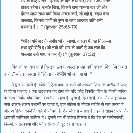
उसके लिए यातना, प्रलय के दिन तथा सदा उसमें अपमानित
होकर रहेगा। उसके सिवा, जिसने क्षमा याचना कर ली और
ईमान लाया तथा कर्म किया अच्छा कर्म, तो वही हैं, बदल देगा
अल्लाह, जिनके पापों को पुण्य से तथा अल्लाह अति क्षमी,
दयावान् है।..” (क़ुरआन 25:68-70)
“और व्यभिचार के समीप भी न जाओ, वास्तव में, वह निर्लज्जा
तथा बुरी रीति है (जो नर्क की ओर ले जाती है जब तक कि
अल्लाह उसे माफ न कर दे)।” (क़ुरआन 17:32)
विद्वानों का कहना है कि इस छंद में अल्लाह यह नहीं कहता कि "ज़िना मत
करो ," बल्कि कहता है "ज़िना के
करीब
भी मत आओ।
”
विद्वान समझाते हैं: कोई भी ऐसा काम न करो जो आपको ज़िना के करीब ले जाए
या जिना करवाए। एक उदाहरण यह होगा कि यदि कोई विपरीत लिंग के किसी व्यक्ति
के साथ निर्बाध गोपनीयता में अकेला रहता है, छूता है, देखता है, बार और नाइटक्लब
जैसे अलग-अलग स्थानों पर जाता है, एक महिला से मोहक तरीके से बात करता है,
और अनैतिक कार्यों के बारे में सोचता है और योजना बनाता है। इसमें साइबर पाप और
आभासी व्यभिचार शामिल है। इससे यह भी संकेत मिलता है कि वेब पर पोर्नोग्राफी,
फिल्मों, पत्रिकाओं और फोन सेक्स से दूर रहना चाहिए।