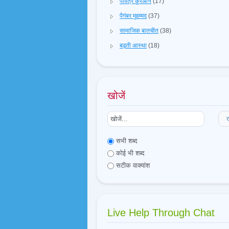
पवित्र क़ुरआन
(17)
पैगंबर मुहम्मद
(37)
सामाजिक बातचीत
(38)
बढ़ती आस्था
(18)
खोजें
ख
सभी शब्द
कोई भी शब्द
सटीक वाक्यांश
Live Help Through Chat