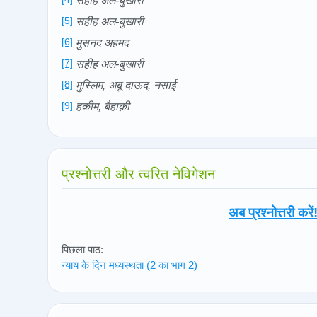
सहीह अल-बुखारी
[5]
सहीह अल-बुखारी
[6]
मुसनद अहमद
[7]
सहीह अल-बुखारी
[8]
मुस्लिम, अबू दाऊद, नसाई
[9]
हकीम, बैहाक़ी
प्रश्नोत्तरी और त्वरित नेविगेशन
अब प्रश्नोत्तरी करें
पिछला पाठ:
न्याय के दिन मध्यस्थता (2 का भाग 2)