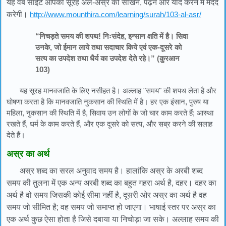
यह वेब साइट आपको सूरह अल-अस्र को सीखने, पढ़ने और याद करने में मदद
करेगी।
http://www.mounthira.com/learning/surah/103-al-asr/
“निचड़ते समय की शपथ! निःसंदेह, इन्सान क्षति में है। सिवा
उनके, जो ईमान लाये तथा सदाचार किये एवं एक-दूसरे को
सत्य का उपदेश तथा धैर्य का उपदेश देते रहे।” (क़ुरआन
103)
यह सूरह मानवजाति के लिए नसीहत है। अल्लाह "समय" की शपथ लेता है और
घोषणा करता है कि मानवजाति नुकसान की स्थिति में है। हर एक इंसान, पुरुष या
महिला, नुकसान की स्थिति में है, सिवाय उन लोगों के जो चार काम करते हैं; आस्था
रखते हैं, धर्म के काम करते हैं, और एक दूसरे को सत्य, और सब्र करने की सलाह
देते हैं।
अस्र का अर्थ
अस्र शब्द का सरल अनुवाद समय है। हालांकि अस्र के अरबी शब्द
समय की तुलना में एक अन्य अरबी शब्द का बहुत गहरा अर्थ है, दहर। दहर का
अर्थ है वो समय जिसकी कोई सीमा नहीं है, दूसरी ओर अस्र का अर्थ है वह
समय जो सीमित है; वह समय जो समाप्त हो जाएगा। भाषाई स्तर पर अस्र का
एक अर्थ कुछ ऐसा होता है जिसे दबाया या निचोड़ा जा सके। अल्लाह समय की