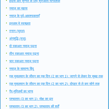
हदीस और सुन्नत के लिए शुरुआती मार्गदर्शक
नमाज़ का महत्व
नमाज़ के पूर्व-आवश्यकताएँ
इस्लाम मे स्वच्छता
स्नान (घुस्ल)
अंगशुद्धि (वुज़ू)
दो रकाअत नमाज़ पढ़ना
तीन रकाअत नमाज़ पढ़ना
चार रकाअत नमाज़ पढ़ना
नमाज़ के सामान्य बिंदु
एक मुसलमान के जीवन का एक दिन (2 का भाग 1): जागने से लेकर देर सुबह तक
एक मुसलमान के जीवन का एक दिन (2 का भाग 2): दोपहर से ले कर सोने तक
गैर-मुस्लिमों का भाग्य
पश्चाताप (3 का भाग 1): मोक्ष का द्वार
पश्चाताप (3 का भाग 2): पश्चाताप की शर्तें