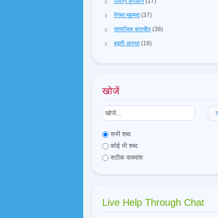
पवित्र क़ुरआन
(17)
पैगंबर मुहम्मद
(37)
सामाजिक बातचीत
(38)
बढ़ती आस्था
(18)
खोजें
ख
सभी शब्द
कोई भी शब्द
सटीक वाक्यांश
Live Help Through Chat