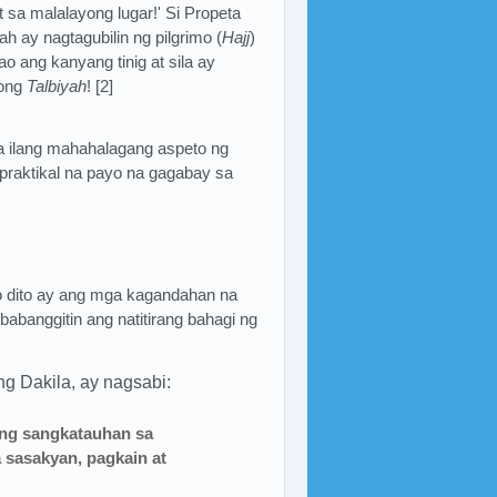
a malalayong lugar!' Si Propeta
 ay nagtagubilin ng pilgrimo (
Hajj
)
tao ang kanyang tinig at sila ay
tong
Talbiyah
! [2]
a ilang mahahalagang aspeto ng
praktikal na payo na gagabay sa
ko dito ay ang mga kagandahan na
abanggitin ang natitirang bahagi ng
ang Dakila, ay nagsabi:
 ng sangkatauhan sa
 sasakyan, pagkain at