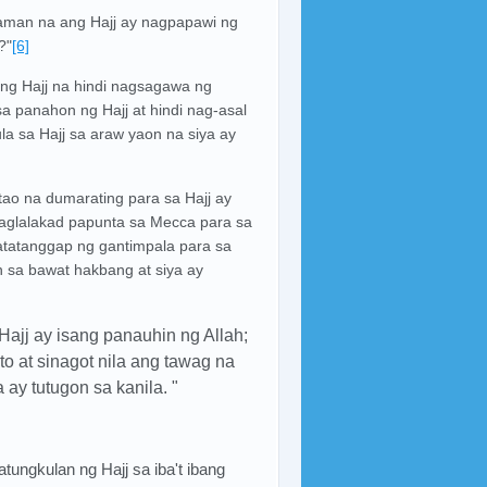
laman na ang Hajj ay nagpapawi ng
?"
[6]
ng Hajj na hindi nagsagawa ng
 panahon ng Hajj at hindi nag-asal
a sa Hajj sa araw yaon na siya ay
tao na dumarating para sa Hajj ay
naglalakad papunta sa Mecca para sa
atatanggap ng gantimpala para sa
 sa bawat hakbang at siya ay
ajj ay isang panauhin ng Allah;
to at sinagot nila ang tawag na
 ay tutugon sa kanila. "
tungkulan ng Hajj sa iba't ibang