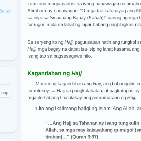
kami ang magpapaabot sa iyong panawagan na umabot s
Abraham ay nanawagan: "O mga tao katunayag ang Allah
t Pagsasagawa
(48)
sa inyo sa Sinaunang Bahay (
Kabah
)!" narinig ng mga 
tumugon mula sa lahat ng lugar habang nagbibigkas ni
Sa seryeng ito ng
Hajj,
paguusapan natin ang tungkol s
Hajj,
mga bagay na dapat isa-isip ng lahat kasama ang 
isang tao sa pagsasagawa nito.
Kagandahan ng
Hajj
Maraming kagandahan ang
Hajj
, ang babanggitin 
tumutukoy sa Hajj sa pangkalahatan, at pagkatapos ay b
anap
mga ito habang tinatalakay ang pamamaraan ng
Hajj
.
1.
Ito ang ikalimang haligi ng Islam. Ang Allah, 
“…Ang Hajj sa Tahanan ay isang tungkulin
Allah, sa mga may kakayahang gumugol (sa
tirahan)…” (Quran 3:97)