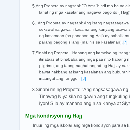
5.
Ang Propeta ay nagsabi: "O Amr 'hindi mo ba nala
lahat ng mga kasalanang nagawa bago ito ( Hajj)
6.
. Ang Propeta ay nagsabi: Ang isang nagsasagawa 
sekswal na gawain kasama ang kanyang asawa sa
ng kasamaan (sa panahon ng Hajj) ay babalik mul
parang bagong silang (malinis sa kasalanan).
[7]
7.
Sinabi ng Propeta: "Habang ang kamelyo ng isang 
itinataas at binababa ang mga paa nito habang 
pilgrimo, ang taong naghahangad ng Hajj ay nak
bawat hakbang at isang kasalanan ang buburahin
inaangat ang ranggo. "
[8]
8.
Sinabi rin ng Propeta: "Ang nagsasagawa ng H
Tinawag Niya sila na gawin ang tungkuling i
iyon! Sila ay mananalangin sa Kanya at Siya
Mga kondisyon ng Hajj
Inuuri ng mga iskolar ang mga kondisyon para sa ka