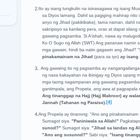
2.
Ito ay isang tungkulin na isinasagawa ng isang M
sa Diyos lamang. Dahil sa pagiging mahirap nito i
anyo ng Jihad (pakikibaka); tama naman, dahil n
sakripisyo sa kanilang pera, oras at dapat sila
gawaing pagsamba. Si A'ishah, nawa ay malugod a
Ko O Sugo ng Allah (SWT) Ang pananaw namin 
mga gawain; hindi ba natin gagawin ang
Jihad
? "
pinakamainam na Jihad
(para sa iyo)
ay isang 
3.
. Ang gawaing ito ng pagsamba ay nangangailangan 
ng nasa kakayahan na ibinigay ng Diyos upang m
mga taong nagampanan ang gawaing pagsamba n
gantimpala; ang Propeta, ang awa at pagpapala n
Ang tinanggap na Hajj (Hajj Mabroor) ay wal
[4]
Jannah (Tahanan ng Paraiso).
4.
Ang Propeta ay tinanong: "Ano ang pinakamainam 
Sumagot siya:
"Paniniwala sa Allah!"
Pagkatapo
sunod?"
Sumagot siya:
"Jihad sa landas ng Al
"Ano ang susunod?"
Sabi niya:
"Isang tinang