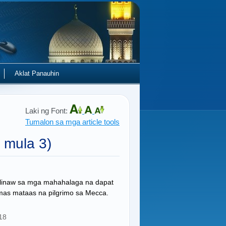
Aklat Panauhin
Laki ng Font:
Tumalon sa mga article tools
1 mula 3)
ilinaw sa mga mahahalaga na dapat
mas mataas na pilgrimo sa Mecca.
18