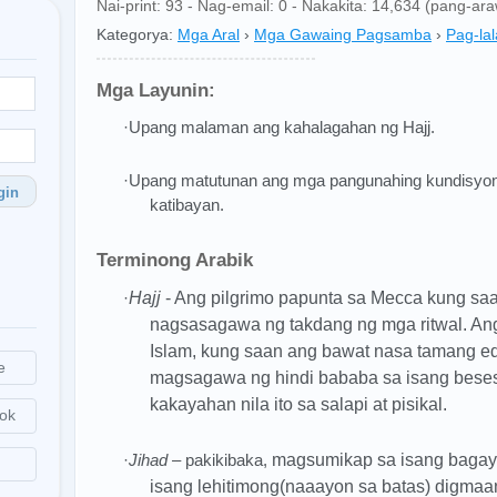
Nai-print: 93 - Nag-email: 0 - Nakakita: 14,634 (pang-ar
Kategorya:
Mga Aral
›
Mga Gawaing Pagsamba
›
Pag-la
Mga Layunin:
·Upang malaman ang kahalagahan ng Hajj.
·Upang matutunan ang mga pangunahing kundisyo
gin
katibayan.
Terminong Arabik
·
Hajj
- Ang pilgrimo papunta sa Mecca kung saa
nagsasagawa ng takdang ng mga ritwal. Ang 
Islam, kung saan ang bawat nasa tamang e
e
magsagawa ng hindi bababa sa isang beses
kakayahan nila ito sa salapi at pisikal.
ok
·
Jihad
– pakikibaka,
magsumikap sa isang bagay,
isang lehitimong(naaayon sa batas) digmaa