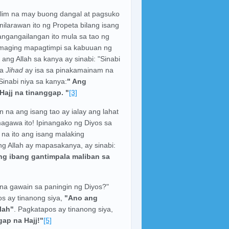
uslim na may buong dangal at pagsuko
nilarawan ito ng Propeta bilang isang
angangailangan ito mula sa tao ng
ng maging mapagtimpi sa kabuuan ng
ng Allah sa kanya ay sinabi: "Sinabi
sa
Jihad
ay isa sa pinakamainam na
Sinabi niya sa kanya:
" Ang
Hajj na tinanggap. "
[3]
na ang isang tao ay ialay ang lahat
agawa ito! Ipinangako ng Diyos sa
a ito ang isang malaking
g Allah ay mapasakanya, ay sinabi:
ang ibang gantimpala maliban sa
na gawain sa paningin ng Diyos?"
s ay tinanong siya,
"Ano ang
lah"
. Pagkatapos ay tinanong siya,
gap na Hajj!"
[5]