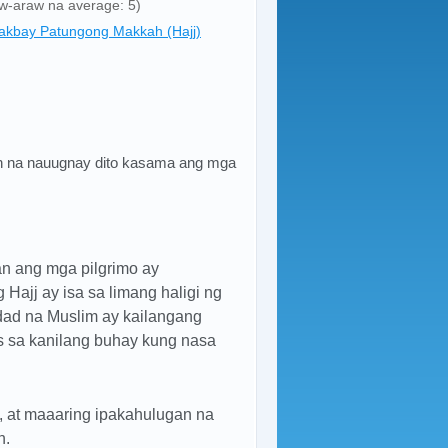
aw-araw na average: 5)
lakbay Patungong Makkah (Hajj)
n na nauugnay dito kasama ang mga
n ang mga pilgrimo ay
Hajj ay isa sa limang haligi ng
dad na Muslim ay kailangang
 sa kanilang buhay kung nasa
 at maaaring ipakahulugan na
n.