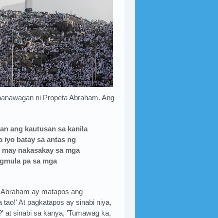
sa panawagan ni Propeta Abraham. Ang
an ang kautusan sa kanila
sa iyo batay sa antas ng
at may nakasakay sa mga
nagmula pa sa mga
ta Abraham ay matapos ang
 tao!' At pagkatapos ay sinabi niya,
?' at sinabi sa kanya, 'Tumawag ka,