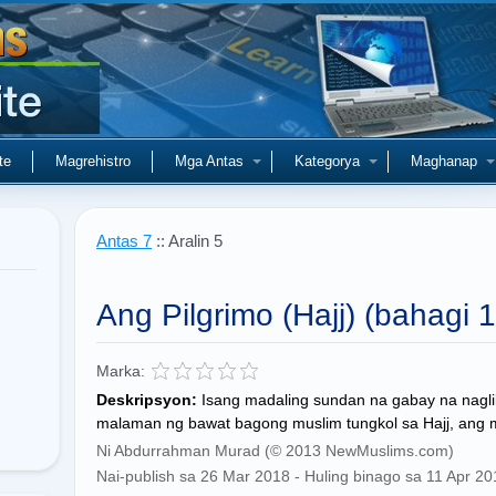
te
Magrehistro
Mga Antas
Kategorya
Maghanap
Antas 7
:: Aralin 5
Ang Pilgrimo (Hajj) (bahagi 
Marka:
Deskripsyon:
Isang madaling sundan na gabay na nagl
malaman ng bawat bagong muslim tungkol sa Hajj, ang 
Ni Abdurrahman Murad (© 2013 NewMuslims.com)
Nai-publish sa 26 Mar 2018 - Huling binago sa 11 Apr 20