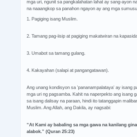
mga uri, ngunit sa pangkalahatan lahat ay sang-ayon 
na naaangkop sa panahon ngayon ay ang mga sumusu
1. Pagiging isang Muslim.
2. Tamang pag-iisip at pagiging makatwiran na kapasid
3. Umabot sa tamang gulang.
4. Kakayahan (salapi at pangangatawan).
Ang unang kondisyon sa 'pananampalataya' ay isang pa
mga uri ng pagsamba. Kahit na naperpekto ang isang 
sa isang dalisay na paraan, hindi ito tatanggapin malib
Muslim. Ang Allah, ang Dakila, ay nagsabi:
“At Kami ay babaling sa mga gawa na kanilang ginaw
alabok.” (Quran 25:23)