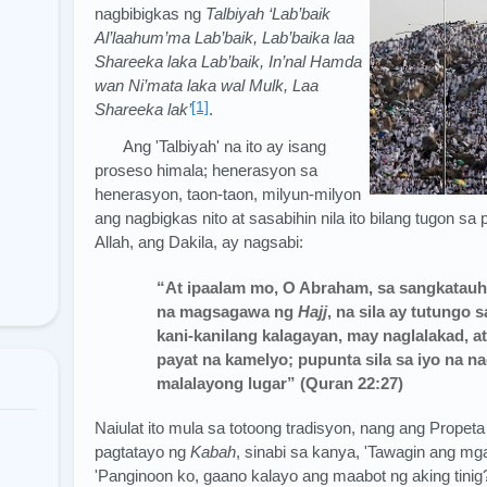
nagbibigkas ng
Talbiyah
‘Lab’baik
Al’laahum’ma Lab’baik, Lab’baika laa
Shareeka laka Lab’baik, In’nal Hamda
wan Ni’mata laka wal Mulk, Laa
[1]
Shareeka lak’
.
Ang 'Talbiyah' na ito ay isang
proseso himala; henerasyon sa
henerasyon, taon-taon, milyun-milyon
ang nagbigkas nito at sasabihin nila ito bilang tugon 
Allah, ang Dakila, ay nagsabi:
“At ipaalam mo, O Abraham, sa sangkatauh
na magsagawa ng
Hajj
, na sila ay tutungo 
kani-kanilang kalagayan, may naglalakad, 
payat na kamelyo; pupunta sila sa iyo na 
malalayong lugar” (Quran 22:27)
Naiulat ito mula sa totoong tradisyon, nang ang Prope
pagtatayo ng
Kabah
, sinabi sa kanya, 'Tawagin ang mga
'Panginoon ko, gaano kalayo ang maabot ng aking tinig