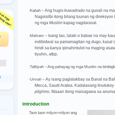
·
Kabah
–
Ang hugis-kuwadrado na gusali na ma
Nagsisilbi itong bilang tuunan ng direksyo
ga
ng mga Muslim kapag nagdarasal.
·
Mahram
– I
sang tao, lalaki o babae na may ka
O
indibidwal sa pamamagitan ng dugo, kasal 
hindi sa kanya ipinahintulot na maging asa
tiyuhin, atbp.
·
Talbiyah
– Ang pahayag ng mga Muslim na binibigk
g
·
Umrah
–
Ay isang paglalakbay sa Banal na Bah
Mecca, Saudi Arabia. Kadalasang tinutukoy 
pilgrimo
. Maaari itong maisagawa sa anuma
Introduction
Taon taon milyon-milyon ang