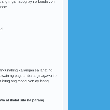
na ang mga nauugnay na kondisyon
nod:
ad.
ngunahing kailangan sa lahat ng
gawain ng pagsamba at ginagawa ito
an kung ang taong iyon ay isang
a at ikalat sila na parang