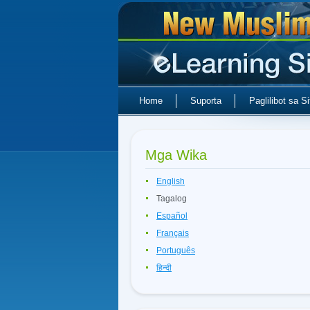
Home
Suporta
Paglilibot sa Si
Mga Wika
English
Tagalog
Español
Français
Português
हिन्दी