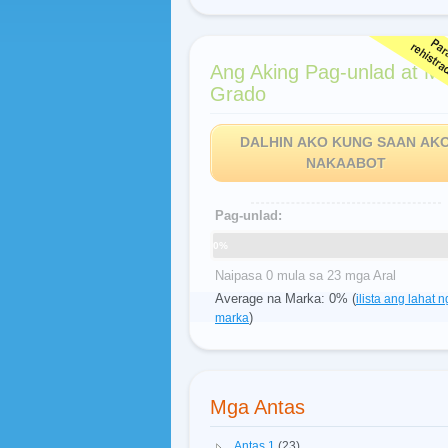
Ang Aking Pag-unlad at M
Grado
DALHIN AKO KUNG SAAN AK
NAKAABOT
Pag-unlad:
0%
Naipasa 0 mula sa 23 mga Aral
Average na Marka: 0% (
ilista ang lahat n
)
marka
Mga Antas
Antas 1
(23)