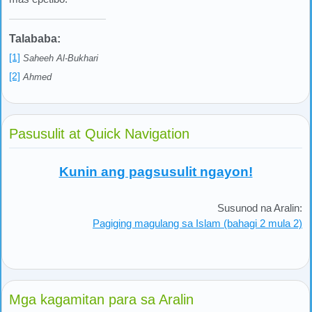
Talababa:
[1]
Saheeh Al-Bukhari
[2]
Ahmed
Pasusulit at Quick Navigation
Kunin ang pagsusulit ngayon!
Susunod na Aralin:
Pagiging magulang sa Islam (bahagi 2 mula 2)
Mga kagamitan para sa Aralin