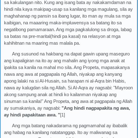
sa kakulangan nito. Kung ang isang bata ay nakakamdaman na
hindi nila kaya makipag-usap sa kanilang mga magulang, sila ay
maghahanap ng pansin sa ibang lugar, ito man ay mula sa mga
kaibigan, na maaaring maka-impluwensya sa batang ito sa
negatibong pamamaraan. Ang mga pagkalulong sa droga, labag
sa batas na pre-marital(hindi pa kasal) na relasyon at mga
kahihitnan na maaring mas malala pa.
Ang susunod na hakbang na dapat gawin upang maseguro
ang kapaligiran na ito ay ang mahalin ang iyong mga anak at
ipakita sa kanila na mahal mo sila. Ang Propeta, mapasakanya
nawa ang awa at pagpapala ng Allah, niyakap ang kanyang
apong lalaki na si Al-Husain, sa harapan ni al-Aqra bin Habis,
nawa ay kalugdan sila ng Allah. Si Al-Aqra ay nagsabi: "Mayroon
akong sampung anak at hindi ko kailanman niyakap ang
sinuman sa kanila!" Ang Propeta, ang awa at pagpapala ng Allah
ay sumakaniya, ay nagsabi:
"Ang hindi nagpapakita ng awa,
ay hindi papakitaan awa. "
[1]
Ang mga batang nakadarama ng pagmamahal ay ibabalik
ang habag na kanilang natatanggap. Ito ay maliwanag sa