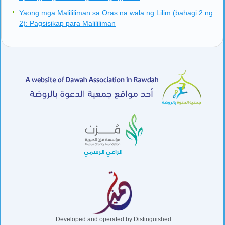
Yaong mga Malililiman sa Oras na wala ng Lilim (bahagi 2 ng
2): Pagsisikap para Malililiman
Developed and operated by Distinguished