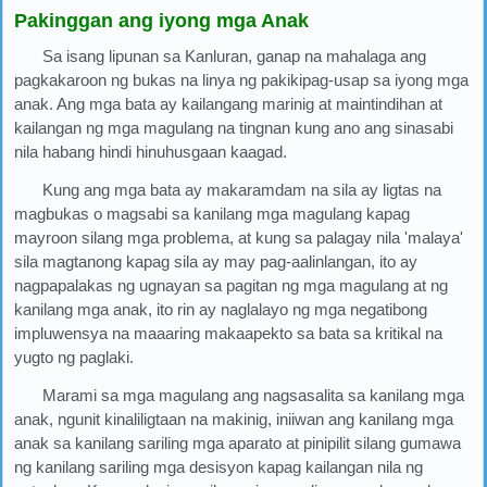
Pakinggan ang iyong mga Anak
Sa isang lipunan sa Kanluran, ganap na mahalaga ang
pagkakaroon ng bukas na linya ng pakikipag-usap sa iyong mga
anak. Ang mga bata ay kailangang marinig at maintindihan at
kailangan ng mga magulang na tingnan kung ano ang sinasabi
nila habang hindi hinuhusgaan kaagad.
Kung ang mga bata ay makaramdam na sila ay ligtas na
magbukas o magsabi sa kanilang mga magulang kapag
mayroon silang mga problema, at kung sa palagay nila 'malaya'
sila magtanong kapag sila ay may pag-aalinlangan, ito ay
nagpapalakas ng ugnayan sa pagitan ng mga magulang at ng
kanilang mga anak, ito rin ay naglalayo ng mga negatibong
impluwensya na maaaring makaapekto sa bata sa kritikal na
yugto ng paglaki.
Marami sa mga magulang ang nagsasalita sa kanilang mga
anak, ngunit kinaliligtaan na makinig, iniiwan ang kanilang mga
anak sa kanilang sariling mga aparato at pinipilit silang gumawa
ng kanilang sariling mga desisyon kapag kailangan nila ng