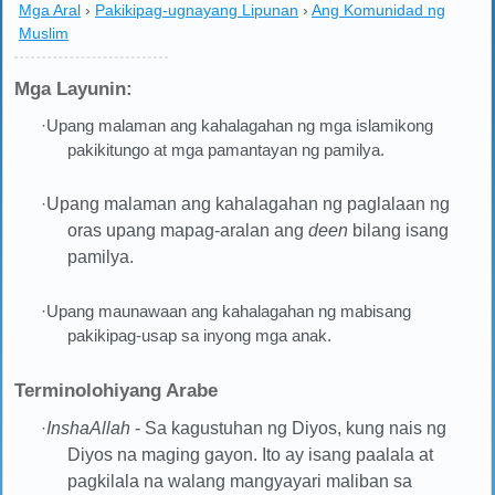
Mga Aral
›
Pakikipag-ugnayang Lipunan
›
Ang Komunidad ng
Muslim
Mga Layunin:
·Upang malaman ang kahalagahan ng mga islamikong
pakikitungo at mga pamantayan ng pamilya.
·
Upang malaman ang kahalagahan ng paglalaan ng
oras upang mapag-aralan ang
deen
bilang isang
pamilya.
·Upang maunawaan ang kahalagahan ng mabisang
pakikipag-usap sa inyong mga anak.
Terminolohiyang Arabe
·
InshaAllah
- Sa kagustuhan ng Diyos, kung nais ng
Diyos na maging gayon. Ito ay isang paalala at
pagkilala na walang mangyayari maliban sa