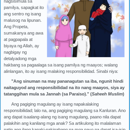
nagsisimula sa
pamilya, sapagkat ito
ang sentro ng isang
malusog na lipunan.
Ang Propeta,
sumakanya ang awa
at pagpapala at
biyaya ng Allah, ay
nagbigay ng
detalyadong mga
hakbang sa pagaalaga sa isang pamilya ng maayos; walang
alinlangan, ito ay isang malaking responsibilidad. Sinabi niya:
"Ang sinuman na may pananagutan sa iba, ngunit hindi
naitaguyod ang responsibilidad na ito nang maayos, siya ay
tatanggihan mula sa Jannah (sa Paraiso)." (
Saheeh Muslim
)
Ang pagiging magulang ay isang napakalaking
responsibilidad; lalo na, ang pagiging magulang sa Kanluran. Ano
ang dapat isaalang-alang ng isang magulang, paano nila dapat
palakihin ang kanilang mga anak? Sa artikulong ito malalaman
natin ang ilang kapaki-pakinabang na mga payo na dapat isa-isip