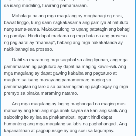
sa isang madaling, tuwirang pamamaraan.
Mahalaga na ang mga magulang ay magbahagi ng oras,
bawat linggo, kung saan nagkakasama ang pamilya at natututo
nang sama-sama. Makakatulong ito upang patatagin ang bahagi
ng pamilya. Hindi dapat madama ng mga bata na ang proseso
ng pag aaral ay "mahirap", habang ang mga nakakatanda ay
nakikibahagi sa proseso.
Dahil sa maraming mga sagabal sa ating lipunan, ang mga
pamamaraan ng pagtuturo ay dapat na maging kawili-wili. Ang
mga magulang ay dapat gawing kakaiba ang pagtuturo at
magturo sa isang masayang pamamaraan; maging sa
pamamagitan ng laro o sa pamamagitan ng pagbibigay ng mga
premyo sa pinaka maraming natamo.
Ang mga magulang ay laging maghangad na maging mas
mahusay ang kanilang mga anak kaysa sa kanilang sarili. Ang
saloobing ito ay isa sa pinakamabuti, ngunit hindi dapat
humantong ang mga magulang sa labis na paghahangad . Ang
kapanatilihan at pagpupursige ay ang susi sa tagumpay.