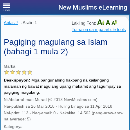
New Muslims eLearning
Show
Antas 7
:: Aralin 1
Laki ng Font:
Tumalon sa mga article tools
Pagiging magulang sa Islam
(bahagi 1 mula 2)
Marka:
Deskripsyon:
Mga pangunahing hakbang na kailangang
malaman ng bawat magulang upang makamit ang tagumpay sa
pagiging magulang.
Ni Abdurrahman Murad (© 2013 NewMuslims.com)
Nai-publish sa 26 Mar 2018 - Huling binago sa 11 Apr 2018
Nai-print: 113 - Nag-email: 0 - Nakakita: 14,562 (pang-araw-araw
na average: 5)
Kategorya: