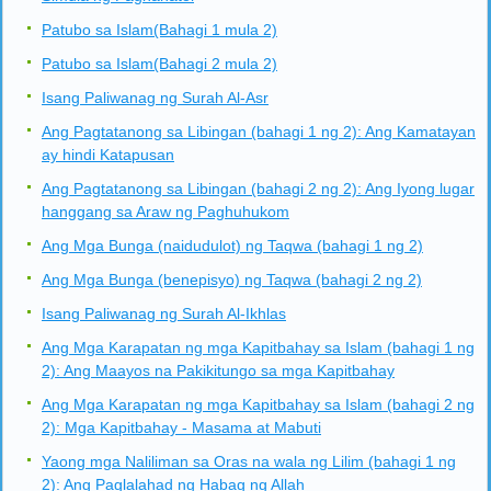
Patubo sa Islam(Bahagi 1 mula 2)
Patubo sa Islam(Bahagi 2 mula 2)
Isang Paliwanag ng Surah Al-Asr
Ang Pagtatanong sa Libingan (bahagi 1 ng 2): Ang Kamatayan
ay hindi Katapusan
Ang Pagtatanong sa Libingan (bahagi 2 ng 2): Ang Iyong lugar
hanggang sa Araw ng Paghuhukom
Ang Mga Bunga (naidudulot) ng Taqwa (bahagi 1 ng 2)
Ang Mga Bunga (benepisyo) ng Taqwa (bahagi 2 ng 2)
Isang Paliwanag ng Surah Al-Ikhlas
Ang Mga Karapatan ng mga Kapitbahay sa Islam (bahagi 1 ng
2): Ang Maayos na Pakikitungo sa mga Kapitbahay
Ang Mga Karapatan ng mga Kapitbahay sa Islam (bahagi 2 ng
2): Mga Kapitbahay - Masama at Mabuti
Yaong mga Naliliman sa Oras na wala ng Lilim (bahagi 1 ng
2): Ang Paglalahad ng Habag ng Allah