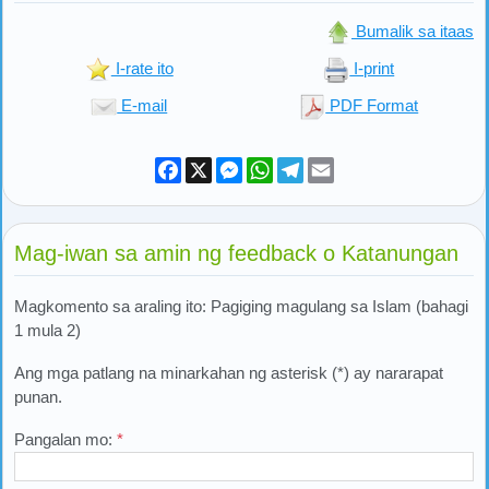
Bumalik sa itaas
I-rate ito
I-print
E-mail
PDF Format
Facebook
X
Messenger
WhatsApp
Telegram
Email
Mag-iwan sa amin ng feedback o Katanungan
Magkomento sa araling ito: Pagiging magulang sa Islam (bahagi
1 mula 2)
Ang mga patlang na minarkahan ng asterisk (*) ay nararapat
punan.
Pangalan mo:
*