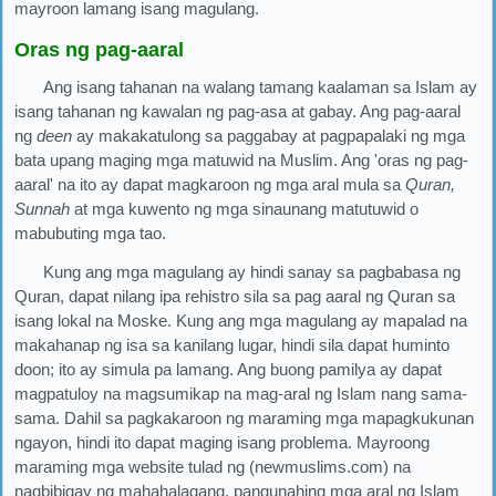
mayroon lamang isang magulang.
Oras ng pag-aaral
Ang isang tahanan na walang tamang kaalaman sa Islam ay
isang tahanan ng kawalan ng pag-asa at gabay. Ang pag-aaral
ng
deen
ay makakatulong sa paggabay at pagpapalaki ng mga
bata upang maging mga matuwid na Muslim. Ang 'oras ng pag-
aaral' na ito ay dapat magkaroon ng mga aral mula sa
Quran,
Sunnah
at mga kuwento ng mga sinaunang matutuwid o
mabubuting mga tao.
Kung ang mga magulang ay hindi sanay sa pagbabasa ng
Quran, dapat nilang ipa rehistro sila sa pag aaral ng Quran sa
isang lokal na Moske. Kung ang mga magulang ay mapalad na
makahanap ng isa sa kanilang lugar, hindi sila dapat huminto
doon; ito ay simula pa lamang. Ang buong pamilya ay dapat
magpatuloy na magsumikap na mag-aral ng Islam nang sama-
sama. Dahil sa pagkakaroon ng maraming mga mapagkukunan
ngayon, hindi ito dapat maging isang problema. Mayroong
maraming mga website tulad ng (newmuslims.com) na
nagbibigay ng mahahalagang, pangunahing mga aral ng Islam