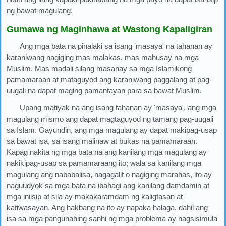
ng bawat magulang.
Gumawa ng Maginhawa at Wastong Kapaligiran
Ang mga bata na pinalaki sa isang 'masaya' na tahanan ay
karaniwang nagiging mas malakas, mas mahusay na mga
Muslim. Mas madali silang masanay sa mga Islamikong
pamamaraan at mataguyod ang karaniwang paggalang at pag-
uugali na dapat maging pamantayan para sa bawat Muslim.
Upang matiyak na ang isang tahanan ay 'masaya', ang mga
magulang mismo ang dapat magtaguyod ng tamang pag-uugali
sa Islam. Gayundin, ang mga magulang ay dapat makipag-usap
sa bawat isa, sa isang malinaw at bukas na pamamaraan.
Kapag nakita ng mga bata na ang kanilang mga magulang ay
nakikipag-usap sa pamamaraang ito; wala sa kanilang mga
magulang ang nababalisa, nagagalit o nagiging marahas, ito ay
naguudyok sa mga bata na ibahagi ang kanilang damdamin at
mga iniisip at sila ay makakaramdam ng kaligtasan at
katiwasayan. Ang hakbang na ito ay napaka halaga, dahil ang
isa sa mga pangunahing sanhi ng mga problema ay nagsisimula