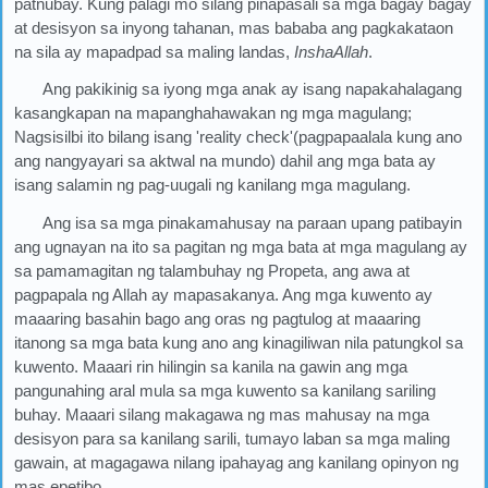
patnubay. Kung palagi mo silang pinapasali sa mga bagay bagay
at desisyon sa inyong tahanan, mas bababa ang pagkakataon
na sila ay mapadpad sa maling landas,
InshaAllah
.
Ang pakikinig sa iyong mga anak ay isang napakahalagang
kasangkapan na mapanghahawakan ng mga magulang;
Nagsisilbi ito bilang isang 'reality check'(pagpapaalala kung ano
ang nangyayari sa aktwal na mundo) dahil ang mga bata ay
isang salamin ng pag-uugali ng kanilang mga magulang.
Ang isa sa mga pinakamahusay na paraan upang patibayin
ang ugnayan na ito sa pagitan ng mga bata at mga magulang ay
sa pamamagitan ng talambuhay ng Propeta, ang awa at
pagpapala ng Allah ay mapasakanya. Ang mga kuwento ay
maaaring basahin bago ang oras ng pagtulog at maaaring
itanong sa mga bata kung ano ang kinagiliwan nila patungkol sa
kuwento. Maaari rin hilingin sa kanila na gawin ang mga
pangunahing aral mula sa mga kuwento sa kanilang sariling
buhay. Maaari silang makagawa ng mas mahusay na mga
desisyon para sa kanilang sarili, tumayo laban sa mga maling
gawain, at magagawa nilang ipahayag ang kanilang opinyon ng
mas epetibo.