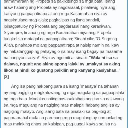
pamamaraan ng Propeta sa pakikitungo sa mga bata. Isang
araw habang ang Propeta ay nagdarasal, pinalawig niya ang
kanyang pagpapatirapa at ang mga Kasamahan niya ay
nagsimulang mag-alala; pagkalipas ng ilang sandali,
ipinagpatuloy ng Propeta ang pagdarasal nang karaniwan.
Siyempre, tinanong ng mga Kasamahan niya ang Propeta
tungkol sa matagal na pagpapatirapa; Sinabi nila: "O Sugo ng
Allah, pinahaba mo ang pagpapatirapa at naisip namin na ikaw
ay nakatanggap ng pahayag o na may isang bagay na masama
na nangyari sa iyo!" Siya ay ngumiti at sinabi:
"Wala ni isa sa
dalawa, ngunit ang aking apong lalaki ay umakyat sa aking
likod at hindi ko gustong paikliin ang kanyang kasiyahan. "
[2]
Ang isa pang hakbang para sa isang 'masaya' na tahanan
ay ang pagiging magkatuwang ng mga magulang sa pagpapalaki
ng mga bata. Madalas nating nasasaksihan ang isa sa dalawang
sa mga magulang na nagiging mas malapit, habang ang isa ay
nagiging malayo. Ang isang bata na pinalaki sa pag-ibig at
pagmamahal mula sa parehong mga magulang ay umuunlad ng
mas malaking antas sa kaisipan, pag-uugali kaysa sa isa na