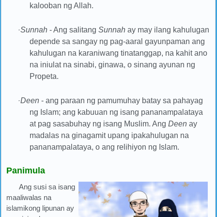
kalooban ng Allah.
·
Sunnah
- Ang salitang
Sunnah
ay may ilang kahulugan
depende sa sangay ng pag-aaral gayunpaman ang
kahulugan na karaniwang tinatanggap, na kahit ano
na iniulat na
sinabi, ginawa, o sinang ayunan
ng
Propeta.
·
Deen
- ang paraan ng pamumuhay batay sa pahayag
ng Islam; ang kabuuan ng isang pananampalataya
at pag sasabuhay ng isang Muslim. Ang
Deen
ay
madalas na ginagamit upang ipakahulugan na
pananampalataya, o ang relihiyon ng Islam.
Panimula
Ang susi sa isang
maaliwalas na
islamikong lipunan ay