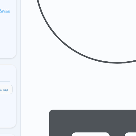
t Pagsasagawa
(48)
anap