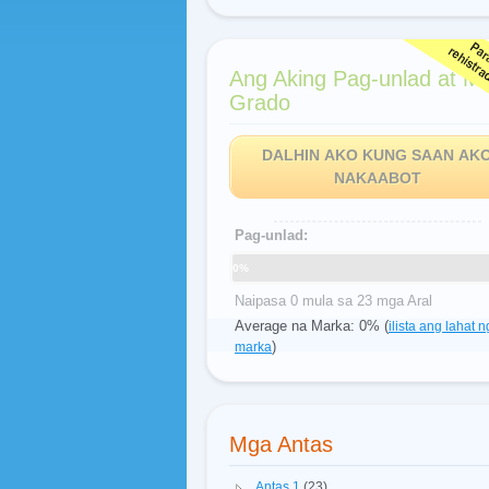
Ang Aking Pag-unlad at M
Grado
DALHIN AKO KUNG SAAN AK
NAKAABOT
Pag-unlad:
0%
Naipasa 0 mula sa 23 mga Aral
Average na Marka: 0% (
ilista ang lahat n
)
marka
Mga Antas
Antas 1
(23)