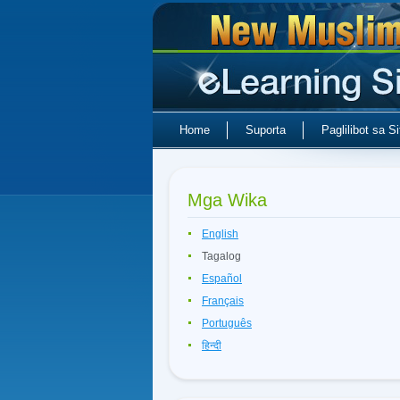
Home
Suporta
Paglilibot sa Si
Mga Wika
English
Tagalog
Español
Français
Português
हिन्दी