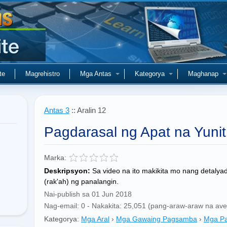
te
Magrehistro
Mga Antas
Kategorya
Maghanap
Antas 3
:: Aralin 12
Pagdarasal ng Apat na Yunit
Marka:
Deskripsyon:
Sa video na ito makikita mo nang detalya
(rak'ah) ng panalangin.
Nai-publish sa 01 Jun 2018
Nag-email: 0 - Nakakita: 25,051 (pang-araw-araw na ave
Kategorya:
Mga Aral
›
Mga Gawaing Pagsamba
›
Mga Pa