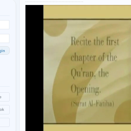
gin
e
ok