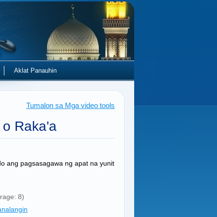
Aklat Panauhin
Tumalon sa Mga video tools
 o Raka'a
do ang pagsasagawa ng apat na yunit
rage: 8)
nalangin