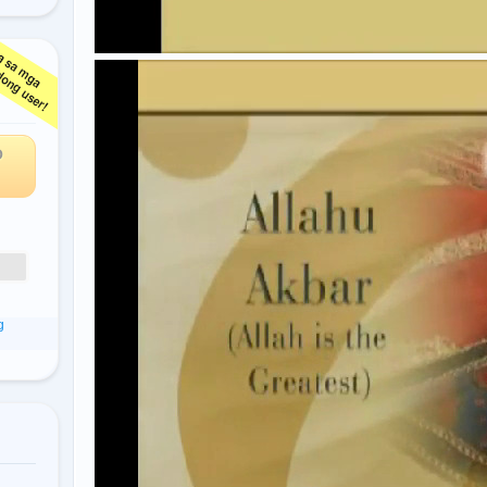
ga
O
g