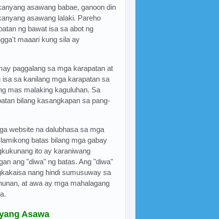
a kanyang asawang babae, ganoon din
anyang asawang lalaki. Pareho
patan ng bawat isa sa abot ng
gga't maaari kung sila ay
ay paggalang sa mga karapatan at
g isa sa kanilang mga karapatan sa
ng mas malaking kaguluhan. Sa
patan bilang kasangkapan sa pang-
a website na dalubhasa sa mga
 Islamikong batas bilang mga gabay
ukunang ito ay karaniwang
gan ang "diwa" ng batas. Ang "diwa"
gkakaisa nang hindi sumusuway sa
ahunan, at awa ay mga mahalagang
a.
nyang Asawa