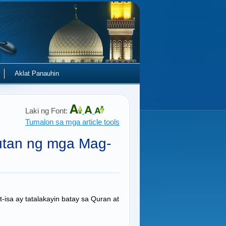
Aklat Panauhin
Laki ng Font:
Tumalon sa mga article tools
utan ng mga Mag-
isa ay tatalakayin batay sa Quran at