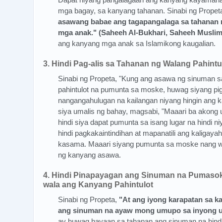
mga bagay, sa kanyang tahanan. Sinabi ng Pro
asawang babae ang tagapangalaga sa tahanan 
mga anak." (Saheeh Al-Bukhari, Saheeh Muslim
ang kanyang mga anak sa Islamikong kaugalian.
3. Hindi Pag-alis sa Tahanan ng Walang Pahint
Sinabi ng Propeta, "Kung ang asawa ng sinuman s
pahintulot na pumunta sa moske, huwag siyang pigil
nangangahulugan na kailangan niyang hingin ang k
siya umalis ng bahay, magsabi, "Maaari ba akong um
hindi siya dapat pumunta sa isang lugar na hindi n
hindi pagkakaintindihan at mapanatili ang kaligay
kasama. Maaari siyang pumunta sa moske nang wa
ng kanyang asawa.
4. Hindi Pinapayagan ang Sinuman na Pumaso
wala ang Kanyang Pahintulot
Sinabi ng Propeta,
"At ang iyong karapatan sa ka
ang sinuman na ayaw mong umupo sa inyong u
ay huwag hayaan sa tahanan ang sinuman na hind