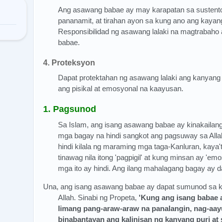
Ang asawang babae ay may karapatan sa sustenton
pananamit, at tirahan ayon sa kung ano ang kayang
Responsibilidad ng asawang lalaki na magtrabaho
babae.
4. Proteksyon
Dapat protektahan ng asawang lalaki ang kanyang
ang pisikal at emosyonal na kaayusan.
1. Pagsunod
Sa Islam, ang isang asawang babae ay kinakaila
mga bagay na hindi sangkot ang pagsuway sa Alla
hindi kilala ng maraming mga taga-Kanluran, kaya'
tinawag nila itong 'pagpigil' at kung minsan ay 'e
mga ito ay hindi. Ang ilang mahalagang bagay ay d
Una, ang isang asawang babae ay dapat sumunod sa 
Allah. Sinabi ng Propeta,
'Kung ang isang babae
limang pang-araw-araw na panalangin, nag-aa
binabantayan ang kalinisan ng kanyang puri a