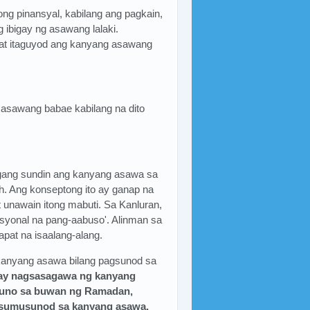
g pinansyal, kabilang ang pagkain,
 ibigay ng asawang lalaki.
 at itaguyod ang kanyang asawang
 asawang babae kabilang na dito
ngang sundin ang kanyang asawa sa
h. Ang konseptong ito ay ganap na
t unawain itong mabuti. Sa Kanluran,
mosyonal na pang-aabuso'. Alinman sa
apat na isaalang-alang.
kanyang asawa bilang pagsunod sa
 ay nagsasagawa ng kanyang
yuno sa buwan ng Ramadan,
t sumusunod sa kanyang asawa,