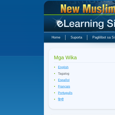
Home
Suporta
Paglilibot sa Si
Mga Wika
English
Tagalog
Español
Français
Português
हिन्दी