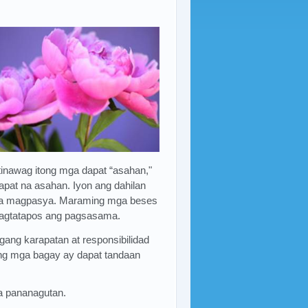
inawag itong mga dapat “asahan,"
pat na asahan. Iyon ang dahilan
 na magpasya. Maraming mga beses
nagtatapos ang pagsasama.
ng karapatan at responsibilidad
ng mga bagay ay dapat tandaan
ga pananagutan.