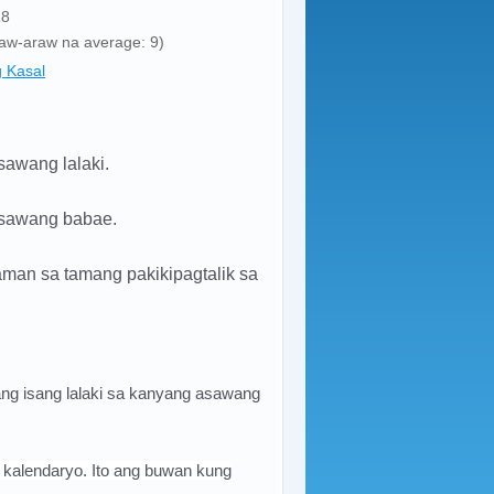
18
araw-araw na average: 9)
 Kasal
awang lalaki.
sawang babae.
an sa tamang pakikipagtalik sa
 nang isang lalaki sa kanyang asawang
 kalendaryo. Ito ang buwan kung