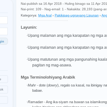
Nai-publish sa 16 Apr 2018 - Huling binago sa 11 Apr 20
Nai-print: 109 - Nag-email: 1 - Nakakita: 28,193 (pang-
Kategorya:
Mga Aral
›
Pakikipag-ugnayang Lipunan
›
Ang
Layunin:
·
Upang malaman ang mga karapatan ng mga as
gin
·
Upang malaman ang mga karapatan ng mga a
·
Upang matutunan ang mga pangunahing kaalam
pagitan ng mag-asawa.
Mga Terminolohiyang Arabik
e
·
Mahr
- dote (
dowry
), regalo sa kasal, na ibinigay
ok
babae.
·
Ramadan
- Ang ika-siyam na buwan sa islamikong