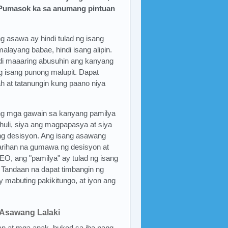
"Pumasok ka sa anumang pintuan
asawa ay hindi tulad ng isang
alayang babae, hindi isang alipin.
ndi maaaring abusuhin ang kanyang
g isang punong malupit. Dapat
ah at tatanungin kung paano niya
 ng mga gawain sa kanyang pamilya
uli, siya ang magpapasya at siya
ng desisyon. Ang isang asawang
arihan na gumawa ng desisyon at
EO, ang "pamilya" ay tulad ng isang
 Tandaan na dapat timbangin ng
mabuting pakikitungo, at iyon ang
 Asawang Lalaki
n at mga anak, bukod sa iba pang