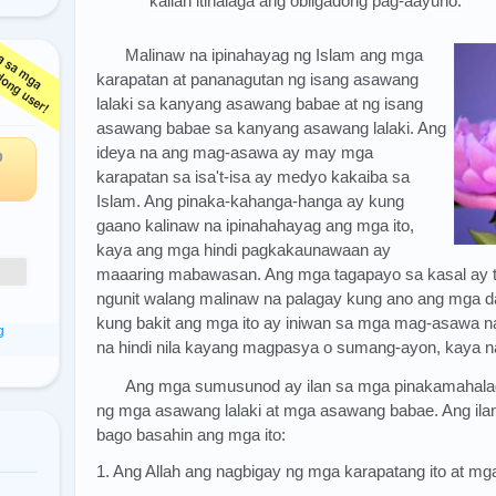
kailan itinalaga ang obligadong pag-aayuno.
Malinaw na ipinahayag ng Islam ang mga
ga
karapatan at pananagutan ng isang asawang
lalaki sa kanyang asawang babae at ng isang
asawang babae sa kanyang asawang lalaki. Ang
ideya na ang mag-asawa ay may mga
O
karapatan sa isa't-isa ay medyo kakaiba sa
Islam. Ang pinaka-kahanga-hanga ay kung
gaano kalinaw na ipinahahayag ang mga ito,
kaya ang mga hindi pagkakaunawaan ay
maaaring mabawasan. Ang mga tagapayo sa kasal ay t
ngunit walang malinaw na palagay kung ano ang mga da
kung bakit ang mga ito ay iniwan sa mga mag-asawa
g
na hindi nila kayang magpasya o sumang-ayon, kaya 
Ang mga sumusunod ay ilan sa mga pinakamahalaga
ng mga asawang lalaki at mga asawang babae. Ang ila
bago basahin ang mga ito:
1. Ang Allah ang nagbigay ng mga karapatang ito at m