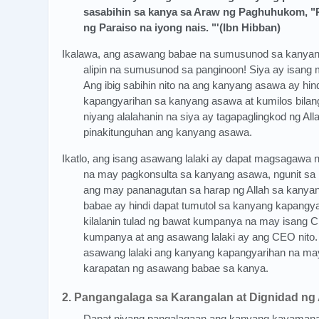
sasabihin sa kanya sa Araw ng Paghuhukom, 
ng Paraiso na iyong nais. "'(Ibn Hibban)
Ikalawa, ang asawang babae na sumusunod sa kanyang 
alipin na sumusunod sa panginoon! Siya ay isang m
Ang ibig sabihin nito na ang kanyang asawa ay hi
kapangyarihan sa kanyang asawa at kumilos bilan
niyang alalahanin na siya ay tagapaglingkod ng All
pinakitunguhan ang kanyang asawa.
Ikatlo, ang isang asawang lalaki ay dapat magsagawa
na may pagkonsulta sa kanyang asawa, ngunit sa h
ang may pananagutan sa harap ng Allah sa kanya
babae ay hindi dapat tumutol sa kanyang kapangy
kilalanin tulad ng bawat kumpanya na may isang C
kumpanya at ang asawang lalaki ay ang CEO nito.
asawang lalaki ang kanyang kapangyarihan na may 
karapatan ng asawang babae sa kanya.
2. Pangangalaga sa Karangalan at Dignidad ng
Dapat niyang pangalagaan ang kanyang kayamana