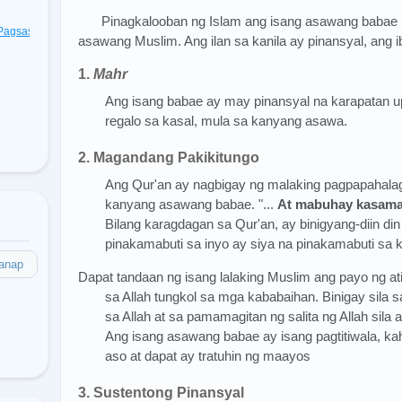
Pinagkalooban ng Islam ang isang asawang babae
t Pagsasagawa
(48)
asawang Muslim. Ang ilan sa kanila ay pinansyal, ang ib
1.
Mahr
Ang isang babae ay may pinansyal na karapatan 
regalo sa kasal, mula sa kanyang asawa.
2. Magandang Pakikitungo
Ang Qur'an ay nagbigay ng malaking pagpapahala
kanyang asawang babae. "...
At mabuhay kasama n
Bilang karagdagan sa Qur'an, ay binigyang-diin di
pinakamabuti sa inyo ay siya na pinakamabuti sa 
anap
Dapat tandaan ng isang lalaking Muslim ang payo ng a
sa Allah tungkol sa mga kababaihan. Binigay sila sa
sa Allah at sa pamamagitan ng salita ng Allah sila 
Ang isang asawang babae ay isang pagtitiwala, kahi
aso at dapat ay tratuhin ng maayos
3. Sustentong Pinansyal