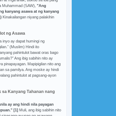
peta Muhammad (SAW),
"Ang
ng kanyang asawa at ng kanyang
)
Kinakailangan niyang palakihin
ulot ng Asawa
a inyo ay dapat humingi ng
an." (Muslim) Hindi ito
anyang pahintulot bawat oras bago
alis?" Ang ibig sabihin nito ay
iya pinapayagan. Mapipigilan nito ang
ahan sa pamilya. Ang moske ay hindi
lang pahintulot at pagsang-ayon
k sa Kanyang Tahanan nang
nila ay ang hindi nila payagan
puan." [1]
Muli, ang ibig sabihin nito
i sinasang-ayunan ng asawang