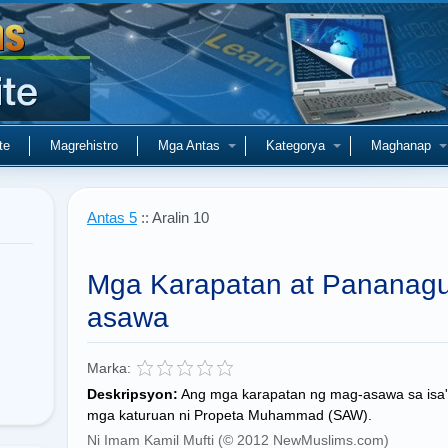
te
Magrehistro
Mga Antas
Kategorya
Maghanap
Antas 5
:: Aralin 10
Mga Karapatan at Pananag
asawa
Marka:
Deskripsyon:
Ang mga karapatan ng mag-asawa sa isa't-
mga katuruan ni Propeta Muhammad (SAW).
Ni Imam Kamil Mufti (© 2012 NewMuslims.com)