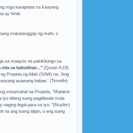
 ng mga karapatan sa kanyang
a ay hindi.
upang makatanggap ng
mahr,
o
ga sa maayos na pakikitungo sa
ila sa kabutihan..."
(Quran 4:19).
n ng Propeta ng Allah (SAW) na, 'Ang
kanyang asawang babae.' (Tirmidhi)
ting minamahal na Propeta, "Matakot
 iyo bilang isang pagtitiwala mula
ay naging legal para sa iyo. "(Muslim)
t na ang isang alipin, o ang isang