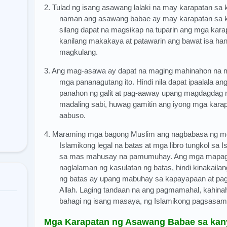
2. Tulad ng isang asawang lalaki na may karapatan s
naman ang asawang babae ay may karapatan sa k
silang dapat na magsikap na tuparin ang mga kara
kanilang makakaya at patawarin ang bawat isa han
magkulang.
3. Ang mag-asawa ay dapat na maging mahinahon na m
mga pananagutang ito. Hindi nila dapat ipaalala an
panahon ng galit at pag-aaway upang magdagdag 
madaling sabi, huwag gamitin ang iyong mga kara
aabuso.
4. Maraming mga bagong Muslim ang nagbabasa ng mg
Islamikong legal na batas at mga libro tungkol sa
sa mas mahusay na pamumuhay. Ang mga mapagk
naglalaman ng kasulatan ng batas, hindi kinakailan
ng batas ay upang mabuhay sa kapayapaan at pa
Allah. Laging tandaan na ang pagmamahal, kahin
bahagi ng isang masaya, ng Islamikong pagsasam
Mga Karapatan ng Asawang Babae sa ka