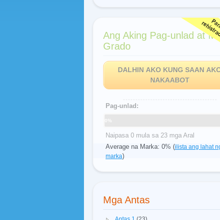
Ang Aking Pag-unlad at M
Grado
DALHIN AKO KUNG SAAN AK
NAKAABOT
Pag-unlad:
0%
Naipasa 0 mula sa 23 mga Aral
Average na Marka: 0% (
ilista ang lahat n
)
marka
Mga Antas
Antas 1
(23)