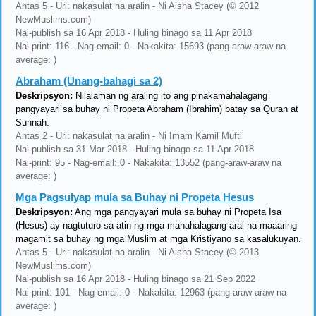
Antas 5 - Uri: nakasulat na aralin - Ni Aisha Stacey (© 2012
NewMuslims.com)
Nai-publish sa 16 Apr 2018 - Huling binago sa 11 Apr 2018
Nai-print: 116 - Nag-email: 0 - Nakakita: 15693 (pang-araw-araw na
average: )
Abraham (Unang-bahagi sa 2)
Deskripsyon:
Nilalaman ng araling ito ang pinakamahalagang
pangyayari sa buhay ni Propeta Abraham (Ibrahim) batay sa Quran at
Sunnah.
Antas 2 - Uri: nakasulat na aralin - Ni Imam Kamil Mufti
Nai-publish sa 31 Mar 2018 - Huling binago sa 11 Apr 2018
Nai-print: 95 - Nag-email: 0 - Nakakita: 13552 (pang-araw-araw na
average: )
Mga Pagsulyap mula sa Buhay ni Propeta Hesus
Deskripsyon:
Ang mga pangyayari mula sa buhay ni Propeta Isa
(Hesus) ay nagtuturo sa atin ng mga mahahalagang aral na maaaring
magamit sa buhay ng mga Muslim at mga Kristiyano sa kasalukuyan.
Antas 5 - Uri: nakasulat na aralin - Ni Aisha Stacey (© 2013
NewMuslims.com)
Nai-publish sa 16 Apr 2018 - Huling binago sa 21 Sep 2022
Nai-print: 101 - Nag-email: 0 - Nakakita: 12963 (pang-araw-araw na
average: )