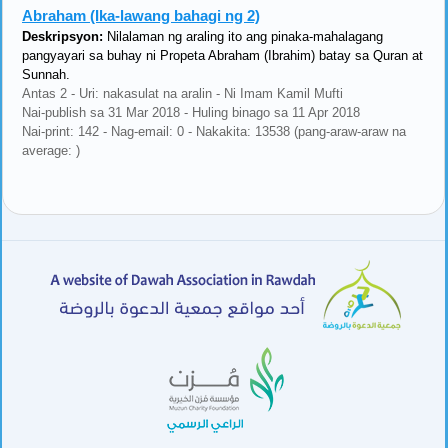
Abraham (Ika-lawang bahagi ng 2)
Deskripsyon:
Nilalaman ng araling ito ang pinaka-mahalagang
pangyayari sa buhay ni Propeta Abraham (Ibrahim) batay sa Quran at
Sunnah.
Antas 2 - Uri: nakasulat na aralin - Ni Imam Kamil Mufti
Nai-publish sa 31 Mar 2018 - Huling binago sa 11 Apr 2018
Nai-print: 142 - Nag-email: 0 - Nakakita: 13538 (pang-araw-araw na
average: )