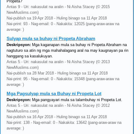
Propeta?
Antas 9 - Uri: nakasulat na aralin - Ni Aisha Stacey (© 2015
NewMuslims.com)
Nai-publish sa 19 Apr 2018 - Huling binago sa 11 Apr 2018
Nai-print: 93 - Nag-email: 0 - Nakakita: 12025 (pang-araw-araw na
average: )
Sulyap mula sa buhay ni Propeta Abraham
Deskripsyon:
Mga kaganapan mula sa buhay ni Propeta Abraham na
nagtuturo sa atin ng mga mahahalagang aral na may kaugnayan pa rin
hanggang sa kasalukuyan.
Antas 5 - Uri: nakasulat na aralin - Ni Aisha Stacey (© 2013
NewMuslims.com)
Nai-publish sa 28 Mar 2018 - Huling binago sa 11 Apr 2018
Nai-print: 95 - Nag-email: 0 - Nakakita: 15348 (pang-araw-araw na
average: )
Mga Pagsulyap mula sa Buhay ni Propeta Lot
Deskripsyon:
Mga pangyayari mula sa talambuhay ni Propeta Lot.
Antas 5 - Uri: nakasulat na aralin - Ni Aisha Stacey (© 2012
NewMuslims.com)
Nai-publish sa 16 Apr 2018 - Huling binago sa 11 Apr 2018
Nai-print: 138 - Nag-email: 0 - Nakakita: 13642 (pang-araw-araw na
average: )