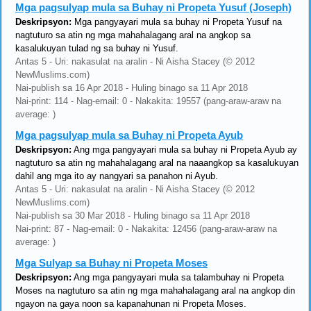
Mga pagsulyap mula sa Buhay ni Propeta Yusuf (Joseph)
Deskripsyon:
Mga pangyayari mula sa buhay ni Propeta Yusuf na
nagtuturo sa atin ng mga mahahalagang aral na angkop sa
kasalukuyan tulad ng sa buhay ni Yusuf.
Antas 5 - Uri: nakasulat na aralin - Ni Aisha Stacey (© 2012
NewMuslims.com)
Nai-publish sa 16 Apr 2018 - Huling binago sa 11 Apr 2018
Nai-print: 114 - Nag-email: 0 - Nakakita: 19557 (pang-araw-araw na
average: )
Mga pagsulyap mula sa Buhay ni Propeta Ayub
Deskripsyon:
Ang mga pangyayari mula sa buhay ni Propeta Ayub ay
nagtuturo sa atin ng mahahalagang aral na naaangkop sa kasalukuyan
dahil ang mga ito ay nangyari sa panahon ni Ayub.
Antas 5 - Uri: nakasulat na aralin - Ni Aisha Stacey (© 2012
NewMuslims.com)
Nai-publish sa 30 Mar 2018 - Huling binago sa 11 Apr 2018
Nai-print: 87 - Nag-email: 0 - Nakakita: 12456 (pang-araw-araw na
average: )
Mga Sulyap sa Buhay ni Propeta Moses
Deskripsyon:
Ang mga pangyayari mula sa talambuhay ni Propeta
Moses na nagtuturo sa atin ng mga mahahalagang aral na angkop din
ngayon na gaya noon sa kapanahunan ni Propeta Moses.