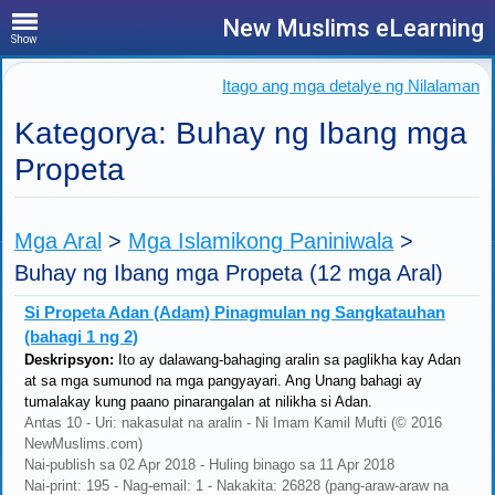
New Muslims eLearning
Show
Itago ang mga detalye ng Nilalaman
Kategorya: Buhay ng Ibang mga
Propeta
Mga Aral
>
Mga Islamikong Paniniwala
>
Buhay ng Ibang mga Propeta
(12 mga Aral)
Si Propeta Adan (Adam) Pinagmulan ng Sangkatauhan
(bahagi 1 ng 2)
Deskripsyon:
Ito ay dalawang-bahaging aralin sa paglikha kay Adan
at sa mga sumunod na mga pangyayari. Ang Unang bahagi ay
tumalakay kung paano pinarangalan at nilikha si Adan.
Antas 10 - Uri: nakasulat na aralin - Ni Imam Kamil Mufti (© 2016
NewMuslims.com)
Nai-publish sa 02 Apr 2018 - Huling binago sa 11 Apr 2018
Nai-print: 195 - Nag-email: 1 - Nakakita: 26828 (pang-araw-araw na