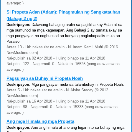
average: )
Si Propeta Adan (Adam): Pinagmulan ng Sangkatauhan
(Bahagi 2 ng 2)
Deskripsyon:
Dalawang-bahaging aralin sa paglikha kay Adan at sa
mga sumunod na mga kaganapan. Ang Bahagi 2 ay tumatalakay sa
mga pangyayari na nagbunsod sa kanyang pagkakapaalis mula sa
Paraiso.
Antas 10 - Uri: nakasulat na aralin - Ni Imam Kamil Mufti (© 2016
NewMuslims.com)
Nai-publish sa 02 Apr 2018 - Huling binago sa 11 Apr 2018
Nai-print: 122 - Nag-email: 0 - Nakakita: 16525 (pang-araw-araw na
average: )
Pagsulyap sa Buhay ni Propeta Noah
Deskripsyon:
Mga pangyayari mula sa talambuhay ni Propeta Noah.
Antas 5 - Uri: nakasulat na aralin - Ni Aisha Stacey (© 2012
NewMuslims.com)
Nai-publish sa 16 Apr 2018 - Huling binago sa 11 Apr 2018
Nai-print: 98 - Nag-email: 0 - Nakakita: 15333 (pang-araw-araw na
average: )
Ang mga Himala ng mga Propeta
Deskripsyon:
Ano ang himala at ano ang lugar nito sa buhay ng mga