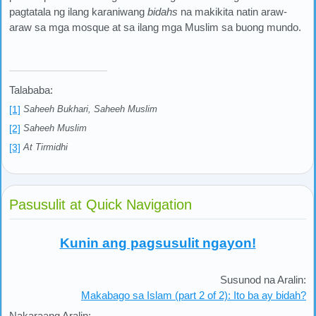
pagtatala ng ilang karaniwang
bidahs
na makikita natin araw-
araw sa mga mosque at sa ilang mga Muslim sa buong mundo.
Talababa:
[1]
Saheeh Bukhari, Saheeh Muslim
[2]
Saheeh Muslim
[3]
At Tirmidhi
Pasusulit at Quick Navigation
Kunin ang pagsusulit ngayon!
Susunod na Aralin:
Makabago sa Islam (part 2 of 2): Ito ba ay bidah?
Nakaraang Aralin: