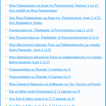
Mga Palatandaan ng Araw ng Paghuhukom (bahagi 1 ng 2):
Ang maliliit na Mga Palatandaan
Ang Mga Palatandaan sa Araw ng -Paghuhukom (part 2 of 2):
Ang Malalaking Tanda
Pangangalunya, Pakikiapid, & Pornograpiya (part 1 of 2)
Ang Pangangalunya, Pakikiapid, & Pornograpiya(part 2 of 2)
Mga Alituntuning Islamiko Para sa Pakikisalamuha sa magka-
ibang Kasarian. (part 1 of 2)
Mga Islamikong alituntunin Para sa pakikisalamuha ng magka-
ibang kasarian (part 2 of 2)
Pagpapakilala sa Shariah (1 bahagi ng 2)
Pagpapakilala sa Shariah (2 bahagi ng 2)
Mga Gawang Naaayon sa Kalikasan ng Tao (Sunan ul-Fitrah)
Eid ul-Adha mula A hanggang Z (1 bahagi ng 3)
Ang Eid ul-Adha mula A to Z (2 bahagi ng 3)
Ang Eid ul-Adha mula A to Z (3 bahagi ng 3)