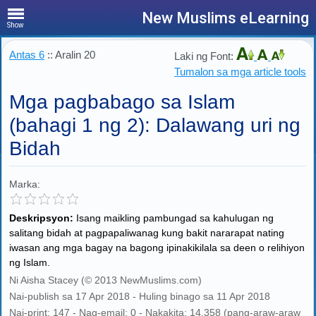
New Muslims eLearning
Show
Antas 6
:: Aralin 20
Laki ng Font:
Tumalon sa mga article tools
Mga pagbabago sa Islam
(bahagi 1 ng 2): Dalawang uri ng
Bidah
Marka:
Deskripsyon:
Isang maikling pambungad sa kahulugan ng
salitang bidah at pagpapaliwanag kung bakit nararapat nating
iwasan ang mga bagay na bagong ipinakikilala sa deen o relihiyon
ng Islam.
Ni Aisha Stacey (© 2013 NewMuslims.com)
Nai-publish sa 17 Apr 2018 - Huling binago sa 11 Apr 2018
Nai-print: 147 - Nag-email: 0 - Nakakita: 14,358 (pang-araw-araw