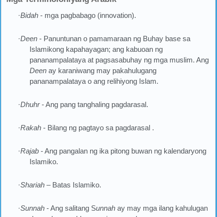
·
Bidah
- mga pagbabago (innovation).
·
Deen
- Panuntunan o pamamaraan ng Buhay base sa
Islamikong kapahayagan; ang kabuoan ng
pananampalataya at pagsasabuhay ng mga muslim. Ang
Deen
ay karaniwang may pakahulugang
pananampalataya o ang relihiyong Islam.
·
Dhuhr
- Ang pang tanghaling pagdarasal.
·
Rakah
- Bilang ng pagtayo sa pagdarasal .
·
Rajab
- Ang pangalan ng ika pitong buwan ng kalendaryong
Islamiko.
·
Shariah
– Batas Islamiko.
·
Sunnah
- Ang salitang S
unnah
ay may mga ilang kahulugan