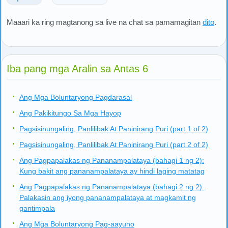
Maaari ka ring magtanong sa live na chat sa pamamagitan
dito
.
Iba pang mga Aralin sa Antas 6
Ang Mga Boluntaryong Pagdarasal
Ang Pakikitungo Sa Mga Hayop
Pagsisinungaling, Panlilibak At Paninirang Puri (part 1 of 2)
Pagsisinungaling, Panlilibak At Paninirang Puri (part 2 of 2)
Ang Pagpapalakas ng Pananampalataya (bahagi 1 ng 2):
Kung bakit ang pananampalataya ay hindi laging matatag
Ang Pagpapalakas ng Pananampalataya (bahagi 2 ng 2):
Palakasin ang iyong pananampalataya at magkamit ng
gantimpala
Ang Mga Boluntaryong Pag-aayuno