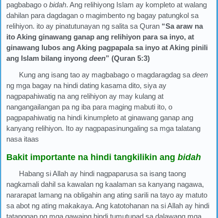
pagbabago o
bidah
. Ang relihiyong Islam ay kompleto at walang
dahilan para dagdagan o magimbento ng bagay patungkol sa
relihiyon. ito ay pinatutunayan ng salita sa Quran
“Sa araw na
ito Aking ginawang ganap ang relihiyon para sa inyo, at
ginawang lubos ang Aking pagpapala sa inyo at Aking pinili
ang Islam bilang inyong
deen
” (Quran 5:3)
Kung ang isang tao ay magbabago o magdaragdag sa
deen
ng mga bagay na hindi dating kasama dito, siya ay
nagpapahiwatig na ang relihiyon ay may kulang at
nangangailangan pa ng iba para maging mabuti ito, o
pagpapahiwatig na hindi kinumpleto at ginawang ganap ang
kanyang relihiyon. Ito ay nagpapasinungaling sa mga talatang
nasa itaas
Bakit importante na hindi tangkilikin ang
bidah
Habang si Allah ay hindi nagpaparusa sa isang taong
nagkamali dahil sa kawalan ng kaalaman sa kanyang nagawa,
nararapat lamang na obligahin ang ating sarili na tayo ay matuto
sa abot ng ating makakaya. Ang katotohanan na si Allah ay hindi
tatanggap ng mga gawaing hindi tumutupad sa dalawang mga