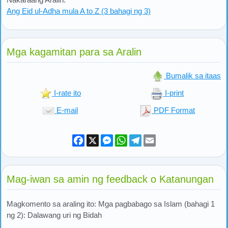
Ang Eid ul-Adha mula A to Z (3 bahagi ng 3)
Mga kagamitan para sa Aralin
Bumalik sa itaas
I-rate ito
I-print
E-mail
PDF Format
Facebook
X
Messenger
WhatsApp
Telegram
Email
Mag-iwan sa amin ng feedback o Katanungan
Magkomento sa araling ito: Mga pagbabago sa Islam (bahagi 1
ng 2): Dalawang uri ng Bidah