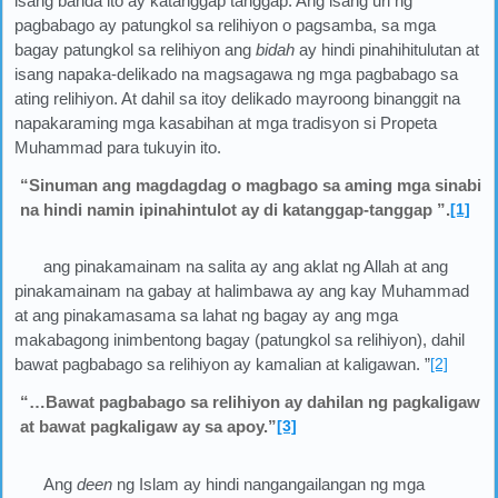
isang banda ito ay katanggap tanggap. Ang isang uri ng
pagbabago ay patungkol sa relihiyon o pagsamba, sa mga
bagay patungkol sa relihiyon ang
bidah
ay hindi pinahihitulutan at
isang napaka-delikado na magsagawa ng mga pagbabago sa
ating relihiyon. At dahil sa itoy delikado mayroong binanggit na
napakaraming mga kasabihan at mga tradisyon si Propeta
Muhammad para tukuyin ito.
“Sinuman ang magdagdag o magbago sa aming mga sinabi
na hindi namin ipinahintulot ay di katanggap-tanggap ”.
[1]
ang pinakamainam na salita ay ang aklat ng Allah at ang
pinakamainam na gabay at halimbawa ay ang kay Muhammad
at ang pinakamasama sa lahat ng bagay ay ang mga
makabagong inimbentong bagay (patungkol sa relihiyon), dahil
bawat pagbabago sa relihiyon ay kamalian at kaligawan. ”
[2]
“…Bawat pagbabago sa relihiyon ay dahilan ng pagkaligaw
at bawat pagkaligaw ay sa apoy.”
[3]
Ang
deen
ng Islam ay hindi nangangailangan ng mga