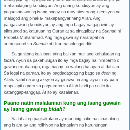
mahahalagang kondisyon. Ang unang kondisyon ay ang
pagsasagawa ng isang bagay na may sinserong intensyon na
malugod ang pinaka- makapangyarihang Allah. Ang
pangalawang kondisyon ay ang mga bagay na gagawin ay
alinsunod sa katuruan ng Quran at sa pinagtibay na
Sunnah
ni
Propeta Muhammad. Ang mga gawa ay nararapat na
sumusunod sa
Sunnah
at di sumasalungat dito.
Sa ganitong kaisipan, ating balikan muli ang kahulugan ng
bidah
. Ayun sa pakahulugan ito ay mga bagay na inimbento o
gawang makabago, mga bagay na walang batayan at dahilan.
Sa legal na paraan, ito ay pagdadagdag ng bago sa
deen
ng
Allah. Kahit na ang aksyon ay ginawa na ang layunin ay para
mapalapit o para sa pagsamba sa Allah hindi pa rin ito ito
katanggap-tanggap. At ito ay kasalanan.
Paano natin malalaman kung ang isang gawain
ay isang gawaing
bidah
?
Sa lahat ng pagkakataon ay maririnig natin na sinasabing
ang Islam ay ang relihiyon na ipinaalam na karunungan.