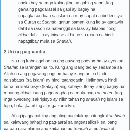
naglakbay sa mga kalangitan sa gabing yaon. Ang
gawaing pagdarasal sa gabi ay bagay na
napagkasunduan sa islam na may sapat na ibedensiya
sa Quran at
Sunnah
, ganun paman kung ito ay gagawin
dahil sa rason na nabanggit sa taas ay lalabas itong
bidah
dahil ito ay ibinase at binuo sa rason na hindi
napagtibay mula sa
Shariah
.
2.Uri ng pagsamba
isa ring kahalagahan na ang gawang pagsamba ay ayon sa
Shariah
sa larangan na ito. Kung ang isang tao ay sasamba sa
Allah na ang gagawing pagsamba ay isang uri na hindi
naisabatas (sa Islam) ay hindi tatanggapin. Halimbawa hindi
tama na isakripisyo (katayin) ang kabayo. Ito ay isang bagay na
maaring
bidah,
isang pagdaragdag na makabago sa
deen.
Ang
mga pwedeng isakripisyo ay nilimitahan ng
shariah
ng Islam sa
tupa, baka ,kambing at mga kamelyo.
Ating ipagpapatuloy ang ating pagtalakay patungkol sa
bidah
sa ikalawang bahagi ng pag-aaral sa pagsasaliksik sa ibang
paraan para alamin ang kaibahan ng
Sunnah
at ng
bidah
at