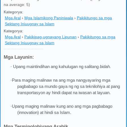
na average: 5)
Kategorya:
Mga Aral
›
Mga Islamikong Paniniwala
›
Pakikitungo sa mga
Sektang Iniuugnay sa Islam
Kategorya:
Mga Aral
›
Pakikipag-ugnayang Lipunan
›
Pakikitungo sa mga
Sektang Iniuugnay sa Islam
Mga Layunin:
· Upang maintindihan ang kahulugan ng salitang
bidah.
·Para maging malinaw na ang mga nangyayaring mga
pagbabago sa mundo gaya ng ng sa teknilohiya at pang
transportasyon ay hindi dapat na iwasan at layuan.
·Upang maging malinaw kung ano ang mga pagbabago
(innovation) at hindi sa Islam.
Mga Terminolohiyang Arabik