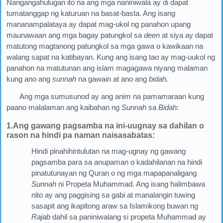
Nangangahulugan ito na ang mga naniniwala ay di dapat
tumatanggap ng katuruan na basat-basta. Ang isang
mananampalataya ay dapat mag-ukol ng panahon upang
maunawaan ang mga bagay patungkol sa
deen
at siya ay dapat
matutong magtanong patungkol sa mga gawa o kawikaan na
walang sapat na katibayan. Kung ang isang tao ay mag-uukol ng
panahon na matutunan ang islam magagawa niyang malaman
kung ano ang
sunnah
na gawain at ano ang
bidah.
Ang mga sumusunod ay ang anim na pamamaraan kung
paano malalaman ang kaibahan ng
Sunnah
sa
Bidah:
1.Ang gawang pagsamba na ini-uugnay sa dahilan o
rason na hindi pa naman naisasabatas:
Hindi pinahihintulutan na mag-ugnay ng gawang
pagsamba para sa anupaman o kadahilanan na hindi
pinatutunayan ng Quran o ng mga mapapanaligang
Sunnah
ni Propeta Muhammad. Ang isang halimbawa
nito ay ang paggising sa gabi at manalangin tuwing
sasapit ang ikapitong araw sa Islamikong buwan ng
Rajab
dahil sa paniniwalang si propeta Muhammad ay