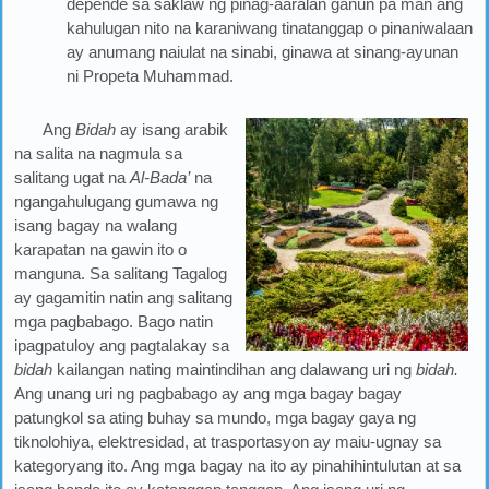
depende sa saklaw ng pinag-aaralan ganun pa man ang
kahulugan nito na karaniwang tinatanggap o pinaniwalaan
ay anumang naiulat na sinabi, ginawa at sinang-ayunan
ni Propeta Muhammad.
Ang
Bidah
ay isang arabik
na salita na nagmula sa
salitang ugat na
Al-Bada’
na
ngangahulugang gumawa ng
isang bagay na walang
karapatan na gawin ito o
manguna. Sa salitang Tagalog
ay gagamitin natin ang salitang
mga pagbabago. Bago natin
ipagpatuloy ang pagtalakay sa
bidah
kailangan nating maintindihan ang dalawang uri ng
bidah.
Ang unang uri ng pagbabago ay ang mga bagay bagay
patungkol sa ating buhay sa mundo, mga bagay gaya ng
tiknolohiya, elektresidad, at trasportasyon ay maiu-ugnay sa
kategoryang ito. Ang mga bagay na ito ay pinahihintulutan at sa