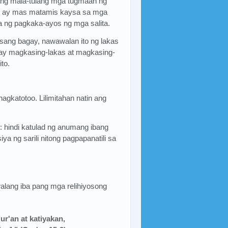
n ng mala-tulang mga tugmaan ng
ito ay mas matamis kaysa sa mga
ha ng pagkaka-ayos ng mga salita.
isang bagay, nawawalan ito ng lakas
t ay magkasing-lakas at magkasing-
to.
gkatotoo. Lilimitahan natin ang
 hindi katulad ng anumang ibang
a ng sarili nitong pagpapanatili sa
lang iba pang mga relihiyosong
r'an at katiyakan,