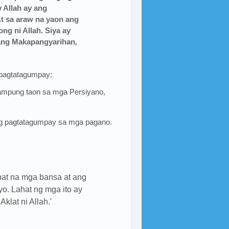
 Allah ay ang
At sa araw na yaon ang
g ni Allah. Siya ay
 ang Makapangyarihan,
 pagtatagumpay:
sampung taon sa mga Persiyano,
ling pagtatagumpay sa mga pagano.
at na mga bansa at ang
o. Lahat ng mga ito ay
klat ni Allah.'