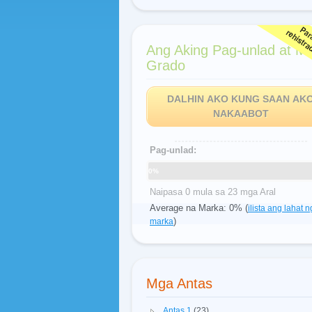
Ang Aking Pag-unlad at M
Grado
DALHIN AKO KUNG SAAN AK
NAKAABOT
Pag-unlad:
0%
Naipasa 0 mula sa 23 mga Aral
Average na Marka: 0% (
ilista ang lahat n
)
marka
Mga Antas
Antas 1
(23)