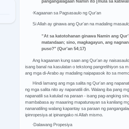
pangangalagaan Namin ito [mula sa katiwali
·Kagaanan sa Pagsasaulo ng Qur'an
Si Allah ay ginawa ang Qur'an na madaling masaulo
“At sa katotohanan ginawa Namin ang Qur'
matandaan; sino, magkagayun, ang nagnanai
puso?" (Qur'an 54;17)
Ang kagaanan kung saan ang Qur'an ay naisasaulo
isang banal na kasulatan o tekstong pangrelihiyon sa 
ang mga di-Arabo ay madaling naipapasok ito sa memo
Hindi lamang ang mga salita ng Qur'an ang napanatil
ng mga salita nito ay napanatili din. Walang iba pang 
napanatili sa katulad na paraan - isang pag-angking 
mambabasa ay maaaring mapatunayan sa kanilang mga 
nananatiling walang kapantay sa paraan ng pangangalag
ipinropesiya at ipinangako ni Allah mismo.
·Dalawang Propesiya