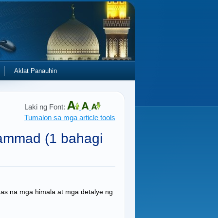
Aklat Panauhin
Laki ng Font:
Tumalon sa mga article tools
ammad (1 bahagi
as na mga himala at mga detalye ng