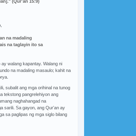
an]." (Qur'an 15:9)
,
an na madaling
s na taglayin ito sa
 ay walang kapantay. Walang ni
mundo na madaling masaulo; kahit na
rya.
i, subalit ang mga orihinal na tunog
mga tekstong pangrelehiyon ang
sinumang naghahangad na
sarili. Sa gayon, ang Qur'an ay
a sa paglipas ng mga siglo bilang