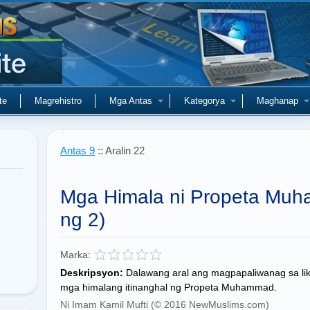
te
Magrehistro
Mga Antas
Kategorya
Maghanap
Antas 9
:: Aralin 22
Mga Himala ni Propeta Muh
ng 2)
Marka:
Deskripsyon:
Dalawang aral ang magpapaliwanag sa lik
mga himalang itinanghal ng Propeta Muhammad.
Ni Imam Kamil Mufti (© 2016 NewMuslims.com)