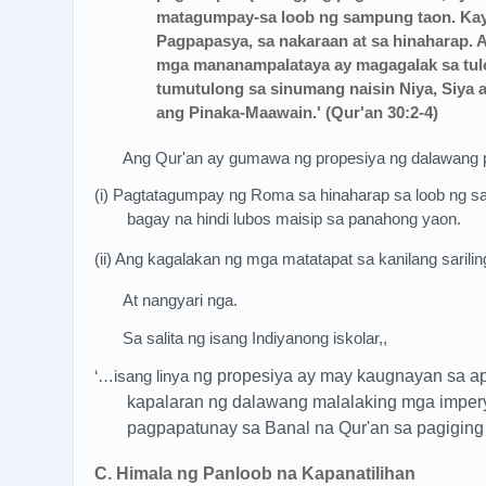
matagumpay-sa loob ng sampung taon. Kay
Pagpapasya, sa nakaraan at sa hinaharap. 
mga mananampalataya ay magagalak sa tulon
tumutulong sa sinumang naisin Niya, Siya
ang Pinaka-Maawain.' (Qur'an 30:2-4)
Ang Qur'an ay gumawa ng propesiya ng dalawang
(i) Pagtatagumpay ng Roma sa hinaharap sa loob ng 
bagay na hindi lubos maisip sa panahong yaon.
(ii) Ang kagalakan ng mga matatapat sa kanilang sari
At nangyari nga.
Sa salita ng isang Indiyanong iskolar,,
‘…isang linya
ng propesiya ay may kaugnayan sa ap
kapalaran ng dalawang malalaking mga impery
pagpapatunay sa Banal na Qur'an sa pagiging A
C. Himala ng Panloob na Kapanatilihan