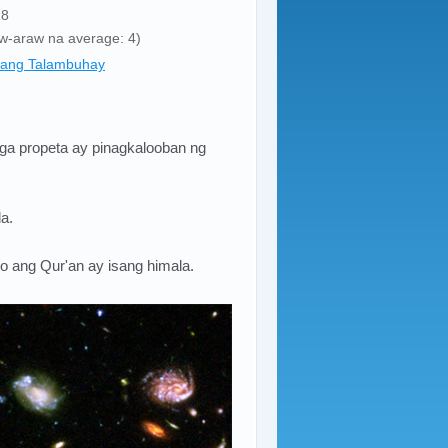
18
aw-araw na average: 4)
ang Talambuhay
ga propeta ay pinagkalooban ng
a.
 ang Qur'an ay isang himala.