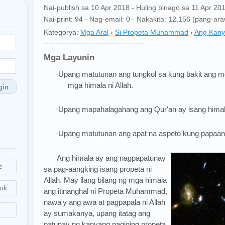
Nai-publish sa 10 Apr 2018 - Huling binago sa 11 Apr 20
Nai-print: 94 - Nag-email: 0 - Nakakita: 12,156 (pang-ar
Kategorya:
Mga Aral
›
Si Propeta Muhammad
›
Ang Kany
Mga Layunin
·Upang matutunan ang tungkol sa kung bakit ang m
mga himala ni Allah.
gin
·Upang mapahalagahang ang Qur'an ay isang himal
·Upang matutunan ang apat na aspeto kung papaano
Ang himala ay ang nagpapatunay
e
sa pag-aangking isang propeta ni
Allah. May ilang bilang ng mga himala
ok
ang itinanghal ni Propeta Muhammad,
nawa'y ang awa at pagpapala ni Allah
ay sumakanya, upang itatag ang
patunay ng kanyang pagiging propeta.