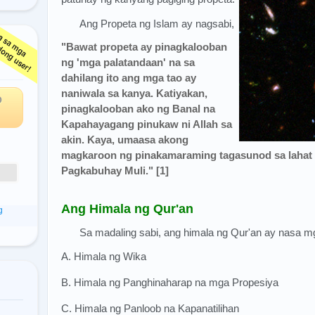
Ang Propeta ng Islam ay nagsabi,
"Bawat propeta ay pinagkalooban
ga
ng 'mga palatandaan' na sa
dahilang ito ang mga tao ay
naniwala sa kanya. Katiyakan,
O
pinagkalooban ako ng Banal na
Kapahayagang pinukaw ni Allah sa
akin. Kaya, umaasa akong
magkaroon ng pinakamaraming tagasunod sa lahat 
Pagkabuhay Muli." [1]
Ang Himala ng Qur'an
g
Sa madaling sabi, ang himala ng Qur'an ay nasa 
A. Himala ng Wika
B. Himala ng Panghinaharap na mga Propesiya
C. Himala ng Panloob na Kapanatilihan