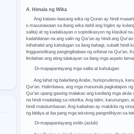
A. Himala ng Wika
Ang kataas-taasang wika ng Quran ay hindi maaar
o mauunawaan sa ibang wika dahil ang Ingles ay kula
salita) at ng kadalisayan o sopistikasyon ng klasikal n
kadahilanan na ang salin ng Qur'an ay hindi ang Qur'a
inihahatid ang kahulugan sa ilang bahagi, subalit hind
lingguwistikang pangingibabaw ng orihinal na Qur'an. K
limitahan ang ating talakayan sa ilang mga aspeto lama
·Di-mapapantayang mga salita at kahulugan
Ang lahat ng balarilang Arabe, hurisprudensya, karu
Qur'an. Halimbawa, ang mga manunula pagkatapos ng I
Qur'an upang gawing malakas ang kanilang mga akda sa
na hindi madadaig sa retorika. Ang lalim, karunungan, 
hindi matutumbasan. Ang kaibahan ay makikita ng si
ng bibliya at iba pang mga tekstong pangrelihiyon sa te
·Di-mapapantayang estilo (
aslub
)