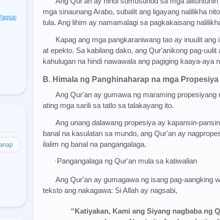
Ang Qur'an ay hindi sumusunod sa mga alituntuni
mga sinaunang Arabo, subalit ang ligayang nalilikha n
t Pagsasagawa
(48)
tula. Ang lihim ay namamalagi sa pagkakaisang nalilik
Kapag ang mga pangkaraniwang tao ay inuulit ang 
at epekto. Sa kabilang dako, ang Qur'anikong pag-uuli
kahulugan na hindi nawawala ang pagiging kaaya-aya ni
B. Himala ng Panghinaharap na mga Propesiya
Ang Qur'an ay gumawa ng maraming propesiyang na
ating mga sarili sa tatlo sa talakayang ito.
Ang unang dalawang propesiya ay kapansin-pansin:
banal na kasulatan sa mundo, ang Qur'an ay nagpropesiy
ilalim ng banal na pangangalaga.
anap
·Pangangalaga ng Qur'an mula sa katiwalian
Ang Qur'an ay gumagawa ng isang pag-aangking wa
teksto ang nakagawa: Si Allah ay nagsabi,
“Katiyakan, Kami ang Siyang nagbaba ng Qu