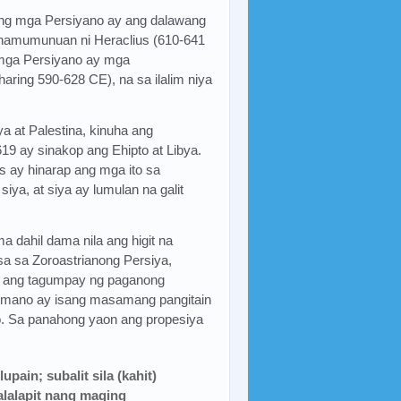
ang mga Persiyano ay ang dalawang
namumunuan ni Heraclius (610-641
 mga Persiyano ay mga
ring 590-628 CE), na sa ilalim niya
a at Palestina, kinuha ang
619 ay sinakop ang Ehipto at Libya.
s ay hinarap ang mga ito sa
siya, at siya ay lumulan na galit
 dahil dama nila ang higit na
sa sa Zoroastrianong Persiya,
k ang tagumpay ng paganong
omano ay isang masamang pangitain
. Sa panahong yaon ang propesiya
pain; subalit sila (kahit)
alalapit nang maging