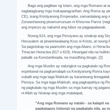
Bago ang paglitaw ng Islam, ang mga Romano at 
nagtatagisang mga makapangyarihan. Ang Roma ay pi
CE), isang Kristiyanong Emperador, samantalang ang
Zoroastrianong pinamumunuan ni Khosrow Parviz (nagha
ang imperyo ay nakamit ang lubos na pagpapalawak.
Noong 614, ang mga Persiyano ay sinakop ang Siry
Herusalem at pinaniniwalaang Krus ni Kristo, at noong 
Sa pagsisikap na paamuhin ang mga Abaro, si Heracliu
Thracian Heraclea (617 o 619). Hinangad nila na hulihin 
pabalik sa Konstantinopla, na masidhing tinugis. [2]
Ang mga Muslim ay nalungkot sa pagkatalo ng Roma
espirituwal na pagkamalapit sa Kristiyanong Roma kay
subalit ang mga taga Makkah ay karaniwang ikinagala
Persiya. Sa mga taga-Makkah, ang pagkapahiya ng R
ng pagkatalo ng mga Muslim sa mga kamay ng pagano
ni Allah ay hinarap ang mga matatapat,
"Ang mga Romano ay natalo - sa kalapit na lu
pagkatapos (nitong) ng pagkatalo nila, ay n