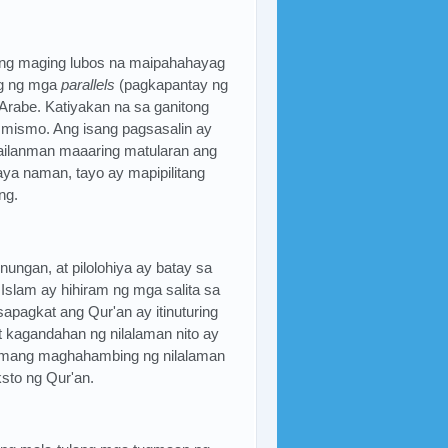
ing maging lubos na maipahahayag
ng ng mga
parallels
(pagkapantay ng
a Arabe. Katiyakan na sa ganitong
n mismo. Ang isang pagsasalin ay
i kailanman maaaring matularan ang
aya naman, tayo ay mapipilitang
ng.
nungan, at pilolohiya ay batay sa
slam ay hihiram ng mga salita sa
pagkat ang Qur'an ay itinuturing
at kagandahan ng nilalaman nito ay
numang maghahambing ng nilalaman
ksto ng Qur'an.