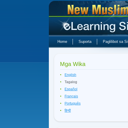
Home
Suporta
Paglilibot sa Si
Mga Wika
English
Tagalog
Español
Français
Português
हिन्दी